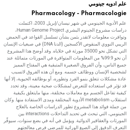
علم ادويه جينومي
هيئة الموسوعة العربية تطلق موسوعات جديدة في عام 2026
Pharmacology - Pharmacologie
علم الأدوية الجينومي في شهر نيسان/إبريل 2003، اكتملت
دراسات مشروع الجينوم البشري Human Genome Project،
وتوافرت معلومات لاتقدر بثمن بشأن تسلسل القواعد في الحمض
الريبي النووي المنقوص الأكسجين (الدنا DNA) في صبغيات الإنسان
التي تشكل نحو 35000 مورثة في خلاياه. وقد أوضح هذا المشروع
أن نحو 99.9% من المعلومات المتوافرة في المورثات متماثلة عند
جميع الناس، وأن الفروق الصغيرة المتبقية هي المفتاح المميز
لشخصية الإنسان ووظائف جسمه. ومع أن هذه الفروق لاتسبب
عادة مشكلات تتعلق بنمو الفرد وتطوره، أو بوظائفه الحيوية، إلا أنها
قد تؤثر في استعداده للتعرض لمشكلات صحية معينة، وقد تحدد
كيفية تفاعل الجسم مع معاملات مختلفة، منها مايتعلق بكيفية
استقلاب metabolism الأدوية المختلفة ومدى الاستفادة منها. وكان
من جملة فوائد هذا المشروع تطور الدراسات الخاصة بالعلاج
الجينومي، التي تبحث في تحديد التداخلات interactions بين
المورثات والعقاقير الدوائية. ويؤمل في أنه في بضع سنوات، سيوفِّر
التعرف الدقيق إلى الصيغ الوراثية للمرضى فرص معالجتهم