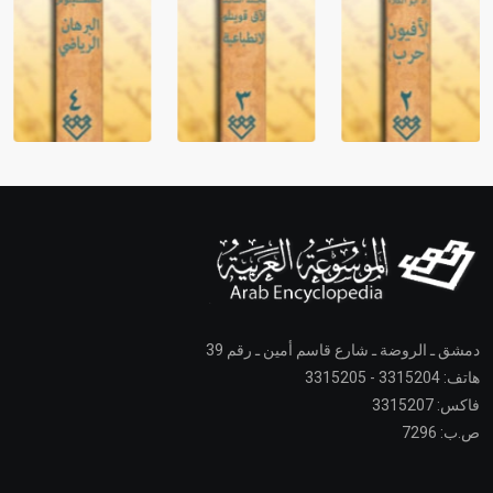
دمشق ـ الروضة ـ شارع قاسم أمين ـ رقم 39
هاتف: 3315204 - 3315205
فاكس: 3315207
ص.ب: 7296