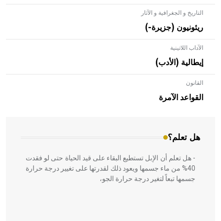
التاريخ و الجغرافية و الآثار
ريئونيون (جزيرة-)
الآداب اللاتينية
إيطالية (الأدب)
القانون
- هل تعلم أن الأبلق نوع من الفنون الهندسية التي ارتبطت
بالعمارة الإسلامية في بلاد الشام ومصر خاصة، حيث يحرص
القواعد الآمرة
المعمار على بناء مداميكه وخاصة في الواجهات
هل تعلم؟
- هل تعلم أن الإبل تستطيع البقاء على قيد الحياة حتى لو فقدت
40% من ماء جسمها ويعود ذلك لقدرتها على تغيير درجة حرارة
جسمها تبعاً لتغير درجة حرارة الجو،