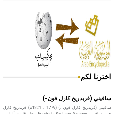
- هل تعلم أن أبقراط كتب في الطب أربعة مؤلفات هي:
الحكم، الأدلة، تنظيم التغذية، ورسالته في جروح الرأس. ويعود
له الفضل بأنه حرر الطب من الدين والفلسفة.
- هل تعلم أن المرجان إفراز حيواني يتكون في البحر ويتركب
من مادة كربونات الكلسيوم، وهو أحمر أو شديد الحمرة وهو
أجود أنواعه، ويمتاز بكبر الحجم ويسمى الش
اخترنا لكم
هل تعلم أن الأبسيد كلمة فرنسية اللفظ تم اعتمادها مصطلحاً
أثرياً يستخدم في العمارة عموماً وفي العمارة الدينية الخاصة
بالكنائس خصوصاً، وفي الإنكليزية أب
سافيني (فريدريخ كارل فون-)
سافيني (فريدريخ كارل فون ـ) (1779 ـ 1821م) فريدريخ كارل
فون سافيني Friedrich Karl von Savigny رجل قانون ألماني،