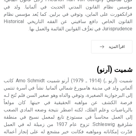
مؤسس نظام القانون المدني الحديث في ألمانيا. ولد في
- هل تعلم أن أبجر Abgar اسم معروف جيداً يعود إلى عدد من
الملوك الذين حكموا مدينة إديسا (الرها) من أبجر الأول وحتى
فرانكفورت على الماين، وتوفي في برلين. كما يُعد مؤسس نظام
التاسع، وهم ينتسبون إلى أسرة أوسروين
القانون الخاص. دافع سافيني عن الفقه التاريخي Historical
Jurisprudence في تعرُّف القوانين القائمة والعمل بها.
اقرأ المزيد
- هل تعلم أن الأبجدية الكنعانية تتألف من /22/ علامة كتابية
sign تكتب منفصلة غير متصلة، وتعتمد المبدأ الأكوروفوني،
حيث تقتصر القيمة الصوتية للعلامة الك
شميت (آرنو)
شميت (أرنو ـ) (1914 ـ 1979) أرنو شميت Arno Schmidt كاتب
ألماني ولد في مدينة هامبورغ شمالي ألمانيا. نشأ في أسرة تنتمي
إلى البرجوازية الصغيرة، وتوفي والداه وهو صغير السن فلم تُتح لـه
فرصة الكشف عن مواهبه الحقيقية في حينها. كان مولعاً
بالرياضيات وعلم الفلك، لكنه اضطر نتيجة وضعه المادي الصعب
إلى العمل محاسباً في مستودع تابع لمعمل نسيج في منطقة
شلزفيغ Schleswig. تزوج عام 1937 من زميلة له في العمل
قدّرت إمكاناته ومواهبه فكانت خير مشجع له على إنجاز أعماله