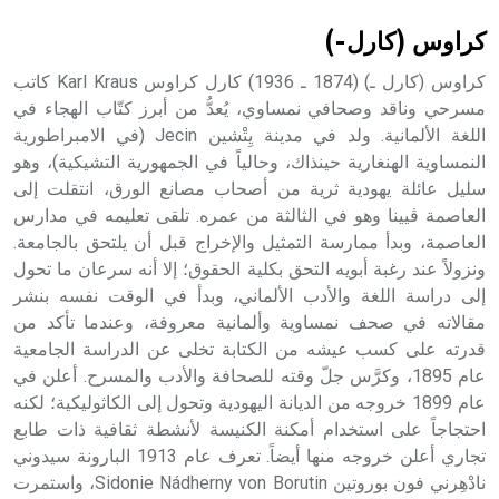
كراوس (كارل-)
كراوس (كارل ـ) (1874 ـ 1936) كارل كراوس Karl Kraus كاتب
مسرحي وناقد وصحافي نمساوي، يُعدُّ من أبرز كتّاب الهجاء في
اللغة الألمانية. ولد في مدينة يِتْشين Jecin (في الامبراطورية
النمساوية الهنغارية حينذاك، وحالياً في الجمهورية التشيكية)، وهو
سليل عائلة يهودية ثرية من أصحاب مصانع الورق، انتقلت إلى
العاصمة ڤيينا وهو في الثالثة من عمره. تلقى تعليمه في مدارس
العاصمة، وبدأ ممارسة التمثيل والإخراج قبل أن يلتحق بالجامعة.
ونزولاً عند رغبة أبويه التحق بكلية الحقوق؛ إلا أنه سرعان ما تحول
إلى دراسة اللغة والأدب الألماني، وبدأ في الوقت نفسه بنشر
مقالاته في صحف نمساوية وألمانية معروفة، وعندما تأكد من
قدرته على كسب عيشه من الكتابة تخلى عن الدراسة الجامعية
عام 1895، وكرَّس جلّ وقته للصحافة والأدب والمسرح. أعلن في
عام 1899 خروجه من الديانة اليهودية وتحول إلى الكاثوليكية؛ لكنه
احتجاجاً على استخدام أمكنة الكنيسة لأنشطة ثقافية ذات طابع
تجاري أعلن خروجه منها أيضاً. تعرف عام 1913 البارونة سيدوني
نادْهِرني فون بوروتين Sidonie Nádherny von Borutin، واستمرت