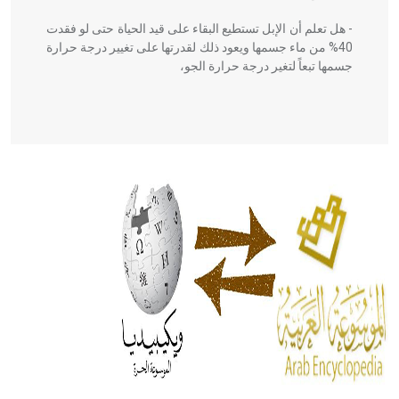
- هل تعلم أن الإبل تستطيع البقاء على قيد الحياة حتى لو فقدت
40% من ماء جسمها ويعود ذلك لقدرتها على تغيير درجة حرارة
جسمها تبعاً لتغير درجة حرارة الجو،
- هل تعلم أن أبقراط كتب في الطب أربعة مؤلفات هي:
الحكم، الأدلة، تنظيم التغذية، ورسالته في جروح الرأس. ويعود
له الفضل بأنه حرر الطب من الدين والفلسفة.
- هل تعلم أن المرجان إفراز حيواني يتكون في البحر ويتركب
من مادة كربونات الكلسيوم، وهو أحمر أو شديد الحمرة وهو
أجود أنواعه، ويمتاز بكبر الحجم ويسمى الش