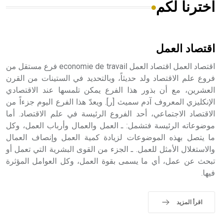
اخترنا لكم
هل تعلم أن الأبسيد كلمة فرنسية اللفظ تم اعتمادها مصطلحاً
أثرياً يستخدم في العمارة عموماً وفي العمارة الدينية الخاصة
بالكنائس خصوصاً، وفي الإنكليزية أب
اقتصاد العمل
اقتصاد العمل اقتصاد العمل economie de travail فرع مستقل من
فروع علم الاقتصاد ولد حديثاً، وبالتحديد في الستينات من القرن
العشرين، مع أن بذور هذا الفرع يمكن تلمسها عند الاقتصادي
- هل تعلم أن أبجر Abgar اسم معروف جيداً يعود إلى عدد من
الملوك الذين حكموا مدينة إديسا (الرها) من أبجر الأول وحتى
الإنكليزي المعروف آدم سميث [ر]. ويعدّ هذا الفرع اليوم جزءاً من
التاسع، وهم ينتسبون إلى أسرة أوسروين
الاقتصاد الاجتماعي، أحد الفروع الرئيسة في علم الاقتصاد. أما
موضوعاته الرئيسة فتشمل: ـ العمل والعمال وأرباب العمل، وكل
ما يتصل بهذه الموضوعات لزيادة كمية العمل وإنصاف العمال
والاستغلال الأمثل للعمل. ـ الجزء من القوى البشرية التي تعمل أو
تبحث عن عمل، أي ما يسمى بقوة العمل، وكل العوامل المؤثرة
- هل تعلم أن الأبجدية الكنعانية تتألف من /22/ علامة كتابية
فيها.
sign تكتب منفصلة غير متصلة، وتعتمد المبدأ الأكوروفوني،
حيث تقتصر القيمة الصوتية للعلامة الك
اقرأ المزيد