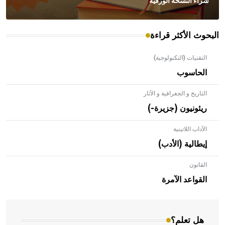
شراء النسخة الورقية
البحوث الأكثر قراءة
التقنيات (التكنولوجية)
الحاسوب
التاريخ و الجغرافية و الآثار
ريئونيون (جزيرة-)
الآداب اللاتينية
إيطالية (الأدب)
القانون
- هل تعلم أن الأبلق نوع من الفنون الهندسية التي ارتبطت
بالعمارة الإسلامية في بلاد الشام ومصر خاصة، حيث يحرص
القواعد الآمرة
المعمار على بناء مداميكه وخاصة في الواجهات
هل تعلم؟