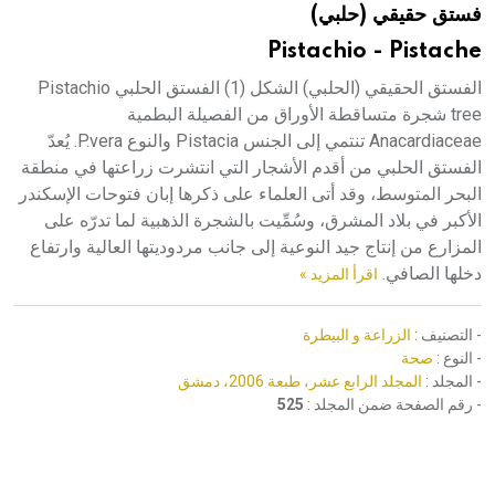
فستق حقيقي (حلبي)
هيئة الموسوعة العربية تطلق موسوعات جديدة في عام 2026
Pistachio - Pistache
الفستق الحقيقي (الحلبي) الشكل (1) الفستق الحلبي Pistachio
tree شجرة متساقطة الأوراق من الفصيلة البطمية
Anacardiaceae تنتمي إلى الجنس Pistacia والنوع P.vera. يُعدّ
الفستق الحلبي من أقدم الأشجار التي انتشرت زراعتها في منطقة
البحر المتوسط، وقد أتى العلماء على ذكرها إبان فتوحات الإسكندر
الأكبر في بلاد المشرق، وسُمِّيت بالشجرة الذهبية لما تدرّه على
المزارع من إنتاج جيد النوعية إلى جانب مردوديتها العالية وارتفاع
دخلها الصافي.
اقرأ المزيد »
- التصنيف :
الزراعة و البيطرة
- النوع :
صحة
- المجلد :
المجلد الرابع عشر، طبعة 2006، دمشق
- رقم الصفحة ضمن المجلد :
525