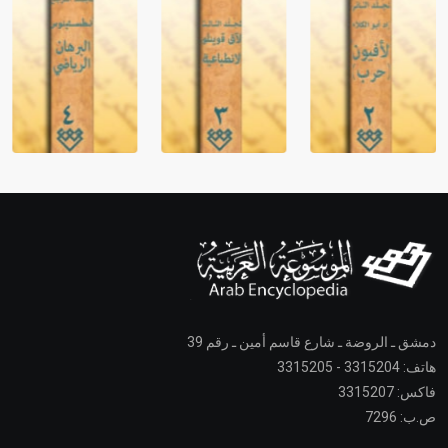
دمشق ـ الروضة ـ شارع قاسم أمين ـ رقم 39
هاتف: 3315204 - 3315205
فاكس: 3315207
ص.ب: 7296