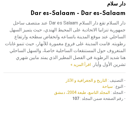
دار سلام
هيئة الموسوعة العربية تطلق موسوعات جديدة في عام 2026
Dar es-Salaam - Dar es-Salaam
دار السلام تقع دار السلام Dar es Salaam عند منتصف ساحل
جمهورية تنزانيا الاتحادية على المحيط الهندي، حيث يتميز السهل
الساحلي عند موقع المدينة باتساعه وانخفاض سطحه وارتفاع
رطوبته. قامت المدينة على فروع مغمورة للأنهار، حيث تنمو غابات
المنغروف حول المستنقعات الساحلية خاصةً، والسهل الساحلي
هنا شديد الرطوبة في الفصل المطير الذي يمتد مابين شهري
تشرين الأول وأيار.
اقرأ المزيد »
- التصنيف :
التاريخ و الجغرافية و الآثار
- النوع :
سياحة
- المجلد :
المجلد التاسع، طبعة 2004، دمشق
- رقم الصفحة ضمن المجلد :
107