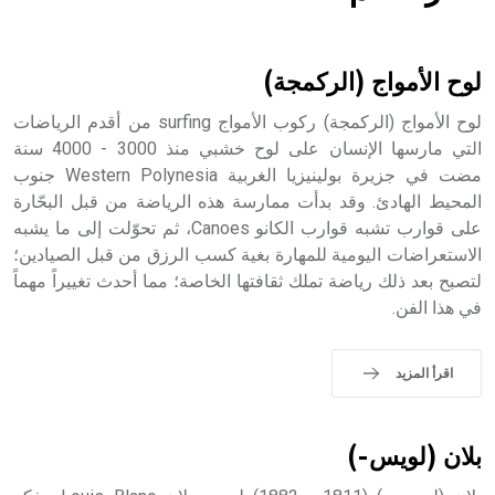
هل تعلم أن الأبسيد كلمة فرنسية اللفظ تم اعتمادها مصطلحاً
أثرياً يستخدم في العمارة عموماً وفي العمارة الدينية الخاصة
بالكنائس خصوصاً، وفي الإنكليزية أب
لوح الأمواج (الركمجة)
لوح الأمواج (الركمجة) ركوب الأمواج surfing من أقدم الرياضات
التي مارسها الإنسان على لوح خشبي منذ 3000 - 4000 سنة
مضت في جزيرة بولينيزيا الغربية Western Polynesia جنوب
- هل تعلم أن أبجر Abgar اسم معروف جيداً يعود إلى عدد من
الملوك الذين حكموا مدينة إديسا (الرها) من أبجر الأول وحتى
المحيط الهادئ. وقد بدأت ممارسة هذه الرياضة من قبل البحّارة
التاسع، وهم ينتسبون إلى أسرة أوسروين
على قوارب تشبه قوارب الكانو Canoes، ثم تحوّلت إلى ما يشبه
الاستعراضات اليومية للمهارة بغية كسب الرزق من قبل الصيادين؛
لتصبح بعد ذلك رياضة تملك ثقافتها الخاصة؛ مما أحدث تغييراً مهماً
في هذا الفن.
- هل تعلم أن الأبجدية الكنعانية تتألف من /22/ علامة كتابية
sign تكتب منفصلة غير متصلة، وتعتمد المبدأ الأكوروفوني،
اقرأ المزيد
حيث تقتصر القيمة الصوتية للعلامة الك
بلان (لويس-)