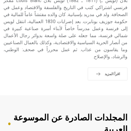
بلان (لويس ـ) (1811 ـ 1882) لويس بلان Louis Blanc مفكر
فرنسي اشتراكي كتب في التاريخ والفلسفة والاقتصاد وعمل في
الصحافة. ولد في مدريد بإسبانية. كان والده مفتشاً عاماً للمالية في
حكومة جوزيف بونابرت. بعد إضرابات 1830 العمالية، انتقل لويس
إلى فرنسة وعمل مدرساً خاصاً لأبناء أسرة صناعية كبيرة في
شمالي فرنسة، مما جعله على صلة واسعة بدوائر رجال الأعمال
من أنصار الحرية السياسية والاقتصادية، وكذلك بالعمال الصناعيين
وما يقاسون من عذاب. ثم عمل محرراً في صحف: الوطني،
والرشاد، والإصلاح.
اقرأ المزيد
المجلدات الصادرة عن الموسوعة
العربية