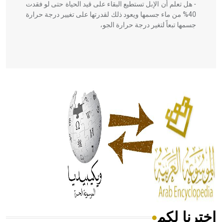
- هل تعلم أن الإبل تستطيع البقاء على قيد الحياة حتى لو فقدت
40% من ماء جسمها ويعود ذلك لقدرتها على تغيير درجة حرارة
جسمها تبعاً لتغير درجة حرارة الجو،
- هل تعلم أن أبقراط كتب في الطب أربعة مؤلفات هي:
الحكم، الأدلة، تنظيم التغذية، ورسالته في جروح الرأس. ويعود
له الفضل بأنه حرر الطب من الدين والفلسفة.
- هل تعلم أن المرجان إفراز حيواني يتكون في البحر ويتركب
من مادة كربونات الكلسيوم، وهو أحمر أو شديد الحمرة وهو
أجود أنواعه، ويمتاز بكبر الحجم ويسمى الش
اخترنا لكم