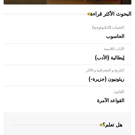
البحوث الأكثر قراءة
التقنيات (التكنولوجية)
الحاسوب
الآداب اللاتينية
إيطالية (الأدب)
التاريخ و الجغرافية و الآثار
ريئونيون (جزيرة-)
القانون
- هل تعلم أن الأبلق نوع من الفنون الهندسية التي ارتبطت
بالعمارة الإسلامية في بلاد الشام ومصر خاصة، حيث يحرص
القواعد الآمرة
المعمار على بناء مداميكه وخاصة في الواجهات
هل تعلم؟