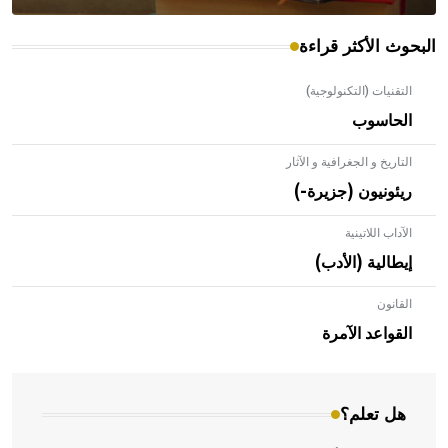
البحوث الأكثر قراءة
التقنيات (التكنولوجية)
الحاسوب
التاريخ و الجغرافية و الآثار
ريئونيون (جزيرة-)
الآداب اللاتينية
إيطالية (الأدب)
القانون
- هل تعلم أن الأبلق نوع من الفنون الهندسية التي ارتبطت
بالعمارة الإسلامية في بلاد الشام ومصر خاصة، حيث يحرص
القواعد الآمرة
المعمار على بناء مداميكه وخاصة في الواجهات
هل تعلم؟