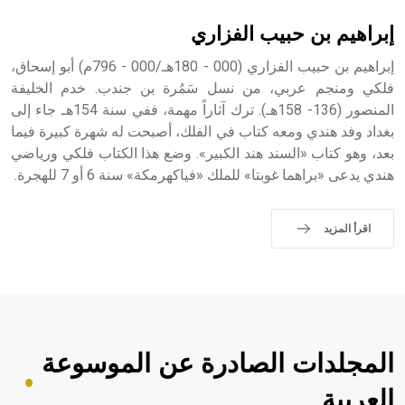
إبراهيم بن حبيب الفزاري
إبراهيم بن حبيب الفزاري (000 - 180هـ/000 - 796م) أبو إسحاق،
فلكي ومنجم عربي، من نسل سَمُرة بن جندب. خدم الخليفة
المنصور (136- 158هـ). ترك آثاراً مهمة، ففي سنة 154هـ جاء إلى
بغداد وفد هندي ومعه كتاب في الفلك، أصبحت له شهرة كبيرة فيما
بعد، وهو كتاب «السند هند الكبير». وضع هذا الكتاب فلكي ورياضي
هندي يدعى «براهما غوبتا» للملك «فياكهرمكة» سنة 6 أو 7 للهجرة.
اقرأ المزيد
المجلدات الصادرة عن الموسوعة
العربية