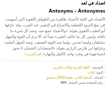
اضداد في لغه
هيئة الموسوعة العربية تطلق موسوعات جديدة في عام 2026
Antonyms - Antonymes
الأضداد في اللغة الأضداد ظاهرة من الظواهر اللغوية التي أسهمت
في نموّ الثروة اللفظية والاتساع في التعبير عند العرب. وقد عرّفها
أبو الطيب اللغوي بقوله: «والأضداد جمع ضد، وضد كل شيء ما
نافاه، وليس كل ما خالف الشيء ضداً له، ألا ترى أن القوة والجهل
مختلفان وليسا ضدين، وإنما ضد القوة الضعف، وضد الجهل العلم».
وعرّفها ابن فارس الرازي بقوله: «المتضادان: الشيئان لا يجوز
اجتماعهما في وقت واحد كالليل والنهار».
اقرأ المزيد »
- التصنيف :
اللغة العربية والأدب العربي
- النوع :
لغات
- المجلد :
المجلد الثاني، طبعة 2000، دمشق
- رقم الصفحة ضمن المجلد :
669