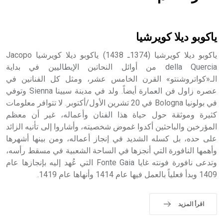
هل تعلم أن الأبسيد كلمة فرنسية اللفظ تم اعتمادها مصطلحاً
أثرياً يستخدم في العمارة عموماً وفي العمارة الدينية الخاصة
بالكنائس خصوصاً، وفي الإنكليزية أب
ياكوبو ديلا كويرشيا
ياكوبو ديلا كويرشيا (1374ـ 1438) ياكوبو ديلا كويرشيا Jacopo
della Quercia من أوائل النحاتين الإيطاليين في بداية
الـ«كواتروشنتو» القرن الخامس عشر، ومثل كل الفنانين في
- هل تعلم أن أبجر Abgar اسم معروف جيداً يعود إلى عدد من
الملوك الذين حكموا مدينة إديسا (الرها) من أبجر الأول وحتى
عصره زاول فن العمارة أيضاً. ولد في مدينة سيينا Sienna وتوفي
التاسع، وهم ينتسبون إلى أسرة أوسروين
في بولونيا Bologna في 20 تشرين الأول/أكتوبر. لا تتوافر معلومات
كثيرة وموثقة حول حياة هذا الفنان وأعماله، غير أن معظم
المؤرخين والباحثين أكدوا غموض شخصيته، وأشاروا إلى تأنيه الزائد
على حده، بل كسله الشديد في إنجاز أعماله، ومن بينها أشهرها
وأهمها النافورة التي أنجزها في الساحة الشعبية في مسقط رأسه،
- هل تعلم أن الأبجدية الكنعانية تتألف من /22/ علامة كتابية
وتدعى نافورة فونته غايا Fonte Gaia التي عُهد إليه بإنجازها عام
sign تكتب منفصلة غير متصلة، وتعتمد المبدأ الأكوروفوني،
1409 وبدأ فعلياً بالعمل فيها عام 1414 وأنهاها عام 1419.
حيث تقتصر القيمة الصوتية للعلامة الك
اقرأ المزيد