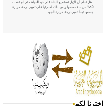
- هل تعلم أن الإبل تستطيع البقاء على قيد الحياة حتى لو فقدت
40% من ماء جسمها ويعود ذلك لقدرتها على تغيير درجة حرارة
جسمها تبعاً لتغير درجة حرارة الجو،
- هل تعلم أن أبقراط كتب في الطب أربعة مؤلفات هي:
الحكم، الأدلة، تنظيم التغذية، ورسالته في جروح الرأس. ويعود
له الفضل بأنه حرر الطب من الدين والفلسفة.
- هل تعلم أن المرجان إفراز حيواني يتكون في البحر ويتركب
من مادة كربونات الكلسيوم، وهو أحمر أو شديد الحمرة وهو
أجود أنواعه، ويمتاز بكبر الحجم ويسمى الش
اخترنا لكم