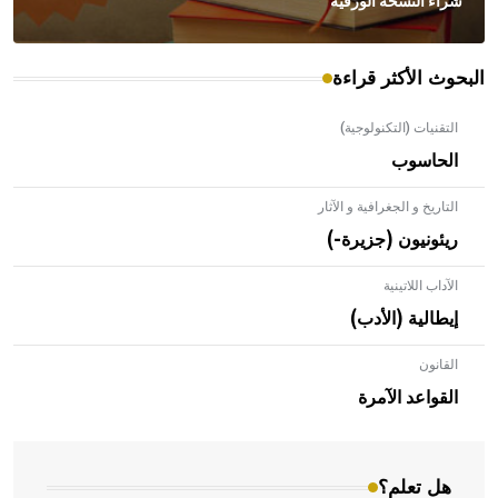
شراء النسخة الورقية
البحوث الأكثر قراءة
التقنيات (التكنولوجية)
الحاسوب
التاريخ و الجغرافية و الآثار
ريئونيون (جزيرة-)
الآداب اللاتينية
إيطالية (الأدب)
القانون
- هل تعلم أن الأبلق نوع من الفنون الهندسية التي ارتبطت
بالعمارة الإسلامية في بلاد الشام ومصر خاصة، حيث يحرص
القواعد الآمرة
المعمار على بناء مداميكه وخاصة في الواجهات
هل تعلم؟