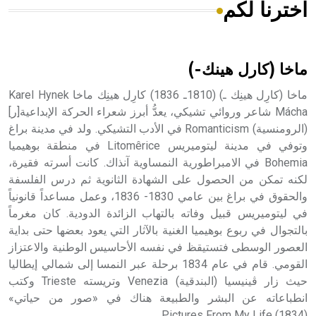
اخترنا لكم
هل تعلم أن الأبسيد كلمة فرنسية اللفظ تم اعتمادها مصطلحاً
أثرياً يستخدم في العمارة عموماً وفي العمارة الدينية الخاصة
بالكنائس خصوصاً، وفي الإنكليزية أب
ماخا (كارل هينك-)
ماخا (كارِل هينِك ـ) (1810ـ 1836) كارِل هينِك ماخا Karel Hynek
Mácha شاعر وروائي تشيكي، يعدُّ أبرز شعراء الحركة الإبداعية[ر]
(الرومنسية) Romanticism في الأدب التشيكي. ولد في مدينة براغ
- هل تعلم أن أبجر Abgar اسم معروف جيداً يعود إلى عدد من
الملوك الذين حكموا مدينة إديسا (الرها) من أبجر الأول وحتى
وتوفي في مدينة ليتوميريس Litomêrice في منطقة بوهيميا
التاسع، وهم ينتسبون إلى أسرة أوسروين
Bohemia في الامبراطورية النمساوية آنذاك. كانت أسرته فقيرة،
لكنه تمكن من الحصول على الشهادة الثانوية ثم درس الفلسفة
والحقوق في براغ بين عامي 1830- 1836، وعمل مساعداً قانونياً
في ليتوميريس قبيل وفاته بالتهاب الزائدة الدودية. كان مغرماً
بالتجوال في ربوع بوهيميا الغنية بالآثار التي يعود بعضها حتى بداية
- هل تعلم أن الأبجدية الكنعانية تتألف من /22/ علامة كتابية
العصور الوسطى فتستيقظ في نفسه الأحاسيس الوطنية والاعتزاز
sign تكتب منفصلة غير متصلة، وتعتمد المبدأ الأكوروفوني،
القومي. قام في عام 1834 برحلة عبر النمسا إلى شمالي إيطاليا
حيث تقتصر القيمة الصوتية للعلامة الك
حيث زار ڤينيسيا (البندقية) Venezia وتريسته Trieste وكتب
انطباعاته عن البشر والطبيعة هناك في «صور من حياتي»
Pictures From My Life (1834).