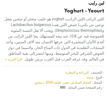
لبن رايب
هيئة الموسوعة العربية تطلق موسوعات جديدة في عام 2026
Yoghurt - Yaourt
اللبن الرائب اللبن الرائـب yoghurt هو حليب متخثر أو متجبن بفعل
نوعين من بكتريـا حمض اللبن همـا Lactobacillus bulgaricus
وStreptococcus thermophilus، ويجب ألا تقل النسبة المئوية
للحموضة فيه عن 0.8٪ عند بيعه للمستهلك. يعدّ اللبن الرائب من
أقدم الألبان المتخمرة التي عرفها الإنسان منذ آلاف السنين، وأحد
المنتجات التقليدية في الدول ذات المناخ الحار، ولاسيما في دول
الحوض الشرقي للبحر المتوسط، ومنها انتشر إلى بقية المناطق
في العالم. وقد عرفه العرب قبل الغرب بزمن طويل.
اقرأ المزيد »
- التصنيف :
الزراعة و البيطرة
- النوع :
صحة
- المجلد :
المجلد السادس عشر، طبعة 2006، دمشق
- رقم الصفحة ضمن المجلد :
885