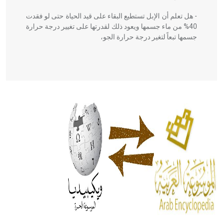
- هل تعلم أن الإبل تستطيع البقاء على قيد الحياة حتى لو فقدت
40% من ماء جسمها ويعود ذلك لقدرتها على تغيير درجة حرارة
جسمها تبعاً لتغير درجة حرارة الجو،
- هل تعلم أن أبقراط كتب في الطب أربعة مؤلفات هي:
الحكم، الأدلة، تنظيم التغذية، ورسالته في جروح الرأس. ويعود
له الفضل بأنه حرر الطب من الدين والفلسفة.
- هل تعلم أن المرجان إفراز حيواني يتكون في البحر ويتركب
من مادة كربونات الكلسيوم، وهو أحمر أو شديد الحمرة وهو
أجود أنواعه، ويمتاز بكبر الحجم ويسمى الش