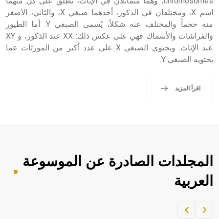
chromosomes، وهما متماثلان في الإناث، يطلق على كل منهما
اسم X، ومختلفان في الذكور، أحدهما صبغي X، والثاني، الأصغر
منه حجماً والمختلف عنه شكلاً، يُسمى الصبغي Y. أما الطيور
والفراشات والأسماك فهي على عكس ذلك: XX عند الذكور، و XY
عند الإناث. ويحتوي الصبغي X على عدد أكبر من المورثات عما
يحتويه الصبغي Y.
اقرأ المزيد
المجلدات الصادرة عن الموسوعة
العربية