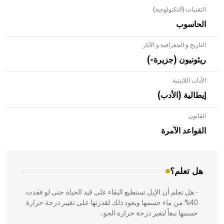
التقنيات (التكنولوجية)
الحاسوب
التاريخ و الجغرافية و الآثار
ريئونيون (جزيرة-)
الآداب اللاتينية
إيطالية (الأدب)
القانون
- هل تعلم أن الأبلق نوع من الفنون الهندسية التي ارتبطت
بالعمارة الإسلامية في بلاد الشام ومصر خاصة، حيث يحرص
القواعد الآمرة
المعمار على بناء مداميكه وخاصة في الواجهات
هل تعلم؟
- هل تعلم أن الإبل تستطيع البقاء على قيد الحياة حتى لو فقدت
40% من ماء جسمها ويعود ذلك لقدرتها على تغيير درجة حرارة
جسمها تبعاً لتغير درجة حرارة الجو،