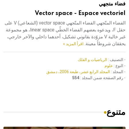
فضاء متجهي
هيئة الموسوعة العربية تطلق موسوعات جديدة في عام 2026
Vector space - Espace vectoriel
الفضاء المتّجهي الفضاء المتّجهي vector space (الشعاعي) V على
حقل F، ويدعوه بعضهم الفضاء الخطّي linear space، هو مجموعة
غير خالية V مزوّدة بقانوني تشكيل، أحدهما داخلي والآخر خارجي،
يحققان شروطاً معينة.
اقرأ المزيد »
- التصنيف :
الرياضيات و الفلك
- النوع :
علوم
- المجلد :
المجلد الرابع عشر، طبعة 2006، دمشق
- رقم الصفحة ضمن المجلد :
554
متنوع