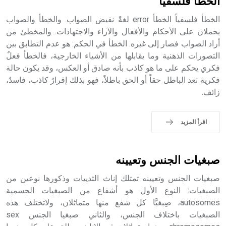
الخطأ فلسفياً
الخطأ فلسفياً الخطأ error لغةً نقيض الصواب. والخطأ والصواب
يحملان على الأحكام والأفعال والآراء والاجتهادات. والمخطئ من
أراد الصواب فصار إلى غيره. الخطأ في الحكم: هو عدم التطابق بين
- هل تعلم أن أبجر Abgar اسم معروف جيداً يعود إلى عدد من
الملوك الذين حكموا مدينة إديسا (الرها) من أبجر الأول وحتى
التصورات الذهنية وما يقابلها من الأشياء الخارجية، فالخطأ فعلٌ
التاسع، وهم ينتسبون إلى أسرة أوسروين
فكري يحكم على ما هو كاذب بأنه صادق أو العكس، وقد يكون حالة
فكرية تعد الباطل حقاً أو الحق باطلاً، فهو بذلك إقرارٌ كاذب، فاسدٌ،
زائف.
- هل تعلم أن الأبجدية الكنعانية تتألف من /22/ علامة كتابية
اقرأ المزيد
sign تكتب منفصلة غير متصلة، وتعتمد المبدأ الأكوروفوني،
حيث تقتصر القيمة الصوتية للعلامة الك
صبغيات الجنس وتعيينه
صبغيات الجنس وتعيينه تمتلك إناث الثدييات وذكورها نوعين من
الصبغيات: النوع الأول هو أشفاع من الصبغيات الجسمية
autosomes، صِبغيَّا كل شفع منها متماثلان، ولاتختلف هذه
الصبغيات باختلاف الجنس، والثاني صبغيا الجنس sex