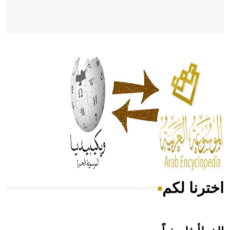
- هل تعلم أن أبقراط كتب في الطب أربعة مؤلفات هي:
الحكم، الأدلة، تنظيم التغذية، ورسالته في جروح الرأس. ويعود
له الفضل بأنه حرر الطب من الدين والفلسفة.
- هل تعلم أن المرجان إفراز حيواني يتكون في البحر ويتركب
من مادة كربونات الكلسيوم، وهو أحمر أو شديد الحمرة وهو
أجود أنواعه، ويمتاز بكبر الحجم ويسمى الش
اخترنا لكم
هل تعلم أن الأبسيد كلمة فرنسية اللفظ تم اعتمادها مصطلحاً
أثرياً يستخدم في العمارة عموماً وفي العمارة الدينية الخاصة
بالكنائس خصوصاً، وفي الإنكليزية أب