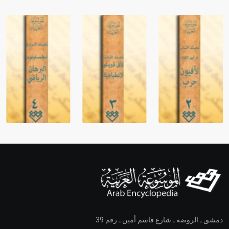
دمشق ـ الروضة ـ شارع قاسم أمين ـ رقم 39