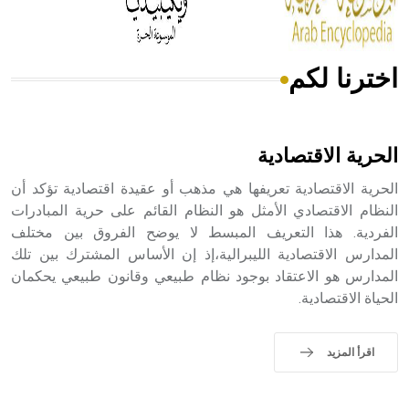
اخترنا لكم
هل تعلم أن الأبسيد كلمة فرنسية اللفظ تم اعتمادها مصطلحاً
أثرياً يستخدم في العمارة عموماً وفي العمارة الدينية الخاصة
بالكنائس خصوصاً، وفي الإنكليزية أب
الحرية الاقتصادية
الحرية الاقتصادية تعريفها هي مذهب أو عقيدة اقتصادية تؤكد أن
النظام الاقتصادي الأمثل هو النظام القائم على حرية المبادرات
الفردية. هذا التعريف المبسط لا يوضح الفروق بين مختلف
- هل تعلم أن أبجر Abgar اسم معروف جيداً يعود إلى عدد من
الملوك الذين حكموا مدينة إديسا (الرها) من أبجر الأول وحتى
المدارس الاقتصادية الليبرالية،إذ إن الأساس المشترك بين تلك
التاسع، وهم ينتسبون إلى أسرة أوسروين
المدارس هو الاعتقاد بوجود نظام طبيعي وقانون طبيعي يحكمان
الحياة الاقتصادية.
اقرأ المزيد
- هل تعلم أن الأبجدية الكنعانية تتألف من /22/ علامة كتابية
sign تكتب منفصلة غير متصلة، وتعتمد المبدأ الأكوروفوني،