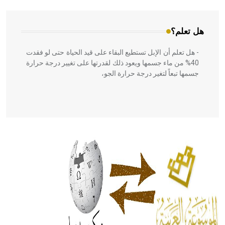
هل تعلم؟
- هل تعلم أن الإبل تستطيع البقاء على قيد الحياة حتى لو فقدت
40% من ماء جسمها ويعود ذلك لقدرتها على تغيير درجة حرارة
جسمها تبعاً لتغير درجة حرارة الجو،
- هل تعلم أن أبقراط كتب في الطب أربعة مؤلفات هي:
الحكم، الأدلة، تنظيم التغذية، ورسالته في جروح الرأس. ويعود
له الفضل بأنه حرر الطب من الدين والفلسفة.
- هل تعلم أن المرجان إفراز حيواني يتكون في البحر ويتركب
من مادة كربونات الكلسيوم، وهو أحمر أو شديد الحمرة وهو
أجود أنواعه، ويمتاز بكبر الحجم ويسمى الش