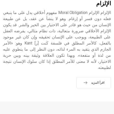
حيث تقتصر القيمة الصوتية للعلامة الك
الإلزام
الإلزام الإلزام Moral Obligation مفهوم أخلاقي يدل على ما ينبغي
فعله دون قسر أو إرغام. وهو لا ينشأ عن عقد، بل عن طبيعة
الإنسان من حيث هو قادر على الاختيار بين الخير والشر. قد يكون
الإلزام الأخلاقي ضرورة متعالية، ذات نظام مثالي، يفرضه العقل
على الطبيعة، ويوجب على الإنسان تحقيقه وإن كان غير موجود
بالفعل، كالأمر المطلق في فلسفة كَنت [ر] Kant وهو: «الأمر
الجازم الذي يتقيد به المرء لذاته، دون النظر إلى ما ينطوي عليه
من لذة أو منفعة». وبهذا تكون العلاقة وثيقة بينه وبين حرية
الاختيار، لأنه لا معنى للأمر المطلق إذا كان سلوك الإنسان نتيجة
لطبيعته.
اقرأ المزيد