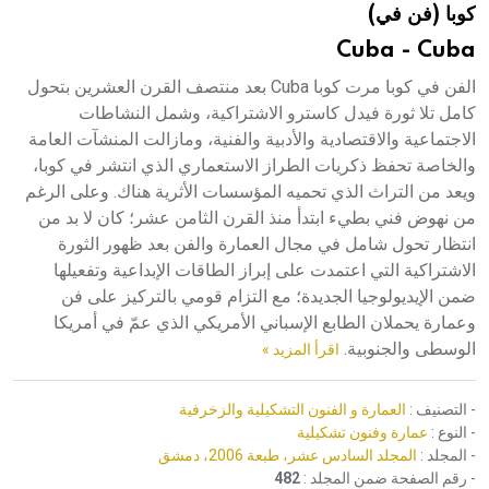
كوبا (فن في)
هيئة الموسوعة العربية تطلق موسوعات جديدة في عام 2026
Cuba - Cuba
الفن في كوبا مرت كوبا Cuba بعد منتصف القرن العشرين بتحول
كامل تلا ثورة فيدل كاسترو الاشتراكية، وشمل النشاطات
الاجتماعية والاقتصادية والأدبية والفنية، ومازالت المنشآت العامة
والخاصة تحفظ ذكريات الطراز الاستعماري الذي انتشر في كوبا،
ويعد من التراث الذي تحميه المؤسسات الأثرية هناك. وعلى الرغم
من نهوض فني بطيء ابتدأ منذ القرن الثامن عشر؛ كان لا بد من
انتظار تحول شامل في مجال العمارة والفن بعد ظهور الثورة
الاشتراكية التي اعتمدت على إبراز الطاقات الإبداعية وتفعيلها
ضمن الإيديولوجيا الجديدة؛ مع التزام قومي بالتركيز على فن
وعمارة يحملان الطابع الإسباني الأمريكي الذي عمّ في أمريكا
الوسطى والجنوبية.
اقرأ المزيد »
- التصنيف :
العمارة و الفنون التشكيلية والزخرفية
- النوع :
عمارة وفنون تشكيلية
- المجلد :
المجلد السادس عشر، طبعة 2006، دمشق
- رقم الصفحة ضمن المجلد :
482