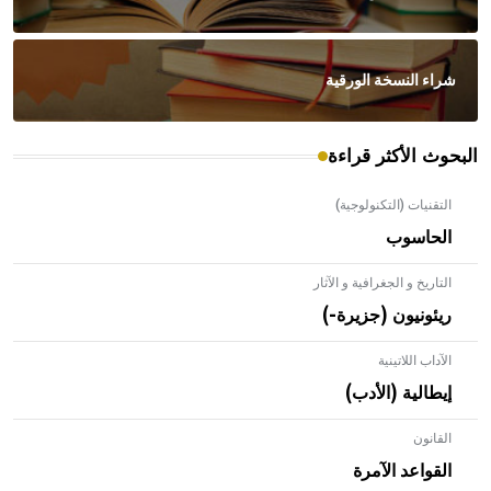
شراء النسخة الورقية
البحوث الأكثر قراءة
التقنيات (التكنولوجية)
الحاسوب
التاريخ و الجغرافية و الآثار
ريئونيون (جزيرة-)
الآداب اللاتينية
إيطالية (الأدب)
القانون
- هل تعلم أن الأبلق نوع من الفنون الهندسية التي ارتبطت
بالعمارة الإسلامية في بلاد الشام ومصر خاصة، حيث يحرص
القواعد الآمرة
المعمار على بناء مداميكه وخاصة في الواجهات