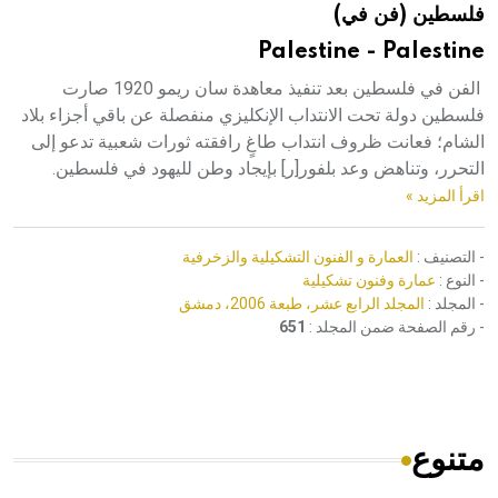
فلسطين (فن في)
هيئة الموسوعة العربية تطلق موسوعات جديدة في عام 2026
Palestine - Palestine
الفن في فلسطين بعد تنفيذ معاهدة سان ريمو 1920 صارت
فلسطين دولة تحت الانتداب الإنكليزي منفصلة عن باقي أجزاء بلاد
الشام؛ فعانت ظروف انتداب طاغٍ رافقته ثورات شعبية تدعو إلى
التحرر، وتناهض وعد بلفور[ر] بإيجاد وطن لليهود في فلسطين.
اقرأ المزيد »
- التصنيف :
العمارة و الفنون التشكيلية والزخرفية
- النوع :
عمارة وفنون تشكيلية
- المجلد :
المجلد الرابع عشر، طبعة 2006، دمشق
- رقم الصفحة ضمن المجلد :
651
متنوع