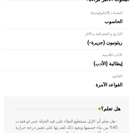
التقنيات (التكنولوجية)
الحاسوب
التاريخ و الجغرافية و الآثار
ريئونيون (جزيرة-)
الآداب اللاتينية
إيطالية (الأدب)
القانون
- هل تعلم أن الأبلق نوع من الفنون الهندسية التي ارتبطت
بالعمارة الإسلامية في بلاد الشام ومصر خاصة، حيث يحرص
القواعد الآمرة
المعمار على بناء مداميكه وخاصة في الواجهات
هل تعلم؟
- هل تعلم أن الإبل تستطيع البقاء على قيد الحياة حتى لو فقدت
40% من ماء جسمها ويعود ذلك لقدرتها على تغيير درجة حرارة