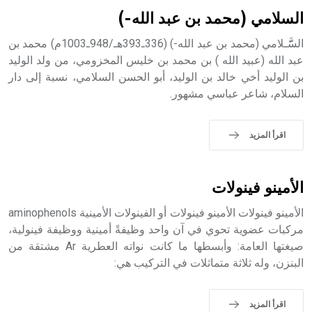
بالكنائس خصوصاً، وفي الإنكليزية أب
السلامي (محمد بن عبد الله-)
السََََََّـلامي (محمد بن عبد الله-) (336ـ393هـ/948ـ1003م) محمد بن
عبد الله (عبيد الله ) بن محمد بن خليس المخزومي، من ولد الوليد
بن الوليد أخي خالد بن الوليد، أبو الحسن السلامي، نسبة إلى دار
- هل تعلم أن أبجر Abgar اسم معروف جيداً يعود إلى عدد من
السلام، شاعر عباسي مشهور.
الملوك الذين حكموا مدينة إديسا (الرها) من أبجر الأول وحتى
التاسع، وهم ينتسبون إلى أسرة أوسروين
اقرأ المزيد
- هل تعلم أن الأبجدية الكنعانية تتألف من /22/ علامة كتابية
الأمينو فينولات
sign تكتب منفصلة غير متصلة، وتعتمد المبدأ الأكوروفوني،
حيث تقتصر القيمة الصوتية للعلامة الك
الأمينو فينولات الأمينو فينولات أو الفينولات الأمينية aminophenols
مركبات عضوية تحوي في آن واحد وظيفةً أمينية ووظيفة فينولية،
صيغتها العامة: وأبسطها ما كانت نواته العطرية Ar مشتقة من
البنزن، وله ثلاثة متماثلات في التركيب هي:
اقرأ المزيد