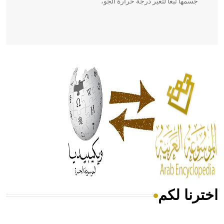
جسمها تبعاً لتغير درجة حرارة الجو،
- هل تعلم أن أبقراط كتب في الطب أربعة مؤلفات هي:
الحكم، الأدلة، تنظيم التغذية، ورسالته في جروح الرأس. ويعود
له الفضل بأنه حرر الطب من الدين والفلسفة.
- هل تعلم أن المرجان إفراز حيواني يتكون في البحر ويتركب
من مادة كربونات الكلسيوم، وهو أحمر أو شديد الحمرة وهو
أجود أنواعه، ويمتاز بكبر الحجم ويسمى الش
اخترنا لكم
هل تعلم أن الأبسيد كلمة فرنسية اللفظ تم اعتمادها مصطلحاً
أثرياً يستخدم في العمارة عموماً وفي العمارة الدينية الخاصة