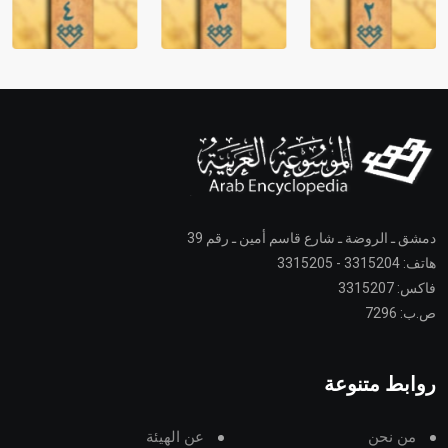
دمشق ـ الروضة ـ شارع قاسم أمين ـ رقم 39
هاتف: 3315204 - 3315205
فاكس: 3315207
ص.ب: 7296
روابط متنوعة
من نحن
عن الهيئة