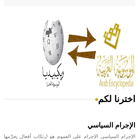
- هل تعلم أن أبقراط كتب في الطب أربعة مؤلفات هي:
الحكم، الأدلة، تنظيم التغذية، ورسالته في جروح الرأس. ويعود
له الفضل بأنه حرر الطب من الدين والفلسفة.
- هل تعلم أن المرجان إفراز حيواني يتكون في البحر ويتركب
من مادة كربونات الكلسيوم، وهو أحمر أو شديد الحمرة وهو
أجود أنواعه، ويمتاز بكبر الحجم ويسمى الش
اخترنا لكم
هل تعلم أن الأبسيد كلمة فرنسية اللفظ تم اعتمادها مصطلحاً
أثرياً يستخدم في العمارة عموماً وفي العمارة الدينية الخاصة
بالكنائس خصوصاً، وفي الإنكليزية أب
الإجرام السياسي
الإجرام السياسي الإجرام على العموم هو ارتكاب أفعال يحرِّمها