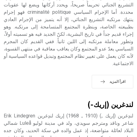
التشريع الجنائي تحريماً صريحاً، ويحدد أركانها ويضع لها عقوبات
محددة. أما الإجرام السياسي criminalité politique فهو إجرام
- هل تعلم أن أبجر Abgar اسم معروف جيداً يعود إلى عدد من
الملوك الذين حكموا مدينة إديسا (الرها) من أبجر الأول وحتى
ينتهك مرتكبه التشريع الجنائي، إلا أنه يتميز من الإجرام العادي
التاسع، وهم ينتسبون إلى أسرة أوسروين
بطبيعته الخاصة، وبنظرة المجتمع المتسامحة إلى مرتكبه. وهو
إجراء قديم جداً في تاريخ البشرية، لكنّ الجديد فيه هو تسميته أولاً،
وتطور معاملة مرتكبه إلى اللين ثانياً. ففي القديم كان المجرم
السياسي يعدّ عدو المجتمع وكان يعاقب معاقبة في منتهى القسوة،
لأنه كان يعمل على تغيير نظام المجتمع وتبديل قواعده السياسية أو
- هل تعلم أن الأبجدية الكنعانية تتألف من /22/ علامة كتابية
الاجتماعية.
sign تكتب منفصلة غير متصلة، وتعتمد المبدأ الأكوروفوني،
حيث تقتصر القيمة الصوتية للعلامة الك
اقرأ المزيد
لندغرين (إريك-)
لندِغرين (إريك ـ) (1910 ـ 1968) إريك لندِغرين Erik Lindegren
شاعر وناقد ومترجم سويدي، ولد في مدينة لوليو Luleå شمالي
البلاد لعائلة متواضعة، إذ عمل والده في سكة الحديد، وكان جده