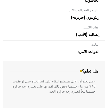
الحاسوب
التاريخ و الجغرافية و الآثار
ريئونيون (جزيرة-)
الآداب اللاتينية
إيطالية (الأدب)
القانون
- هل تعلم أن الأبلق نوع من الفنون الهندسية التي ارتبطت
بالعمارة الإسلامية في بلاد الشام ومصر خاصة، حيث يحرص
القواعد الآمرة
المعمار على بناء مداميكه وخاصة في الواجهات
هل تعلم؟
- هل تعلم أن الإبل تستطيع البقاء على قيد الحياة حتى لو فقدت
40% من ماء جسمها ويعود ذلك لقدرتها على تغيير درجة حرارة
جسمها تبعاً لتغير درجة حرارة الجو،