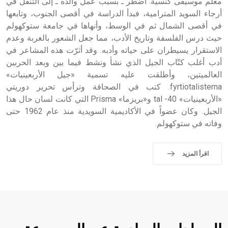
معلم موسيقى كنسية. اضطر ـ بسبب عمل والده ـ إلى التنقل في
أرجاء السويد المترامية، فبدأ الدراسة في أقصى الجنوب، وتابعها
في أقصى الشمال ثم في الوسط، وأنهاها في جامعة ستوكهولم
حيث درس الفلسفة وتاريخ الأدب، مما جعل الشعور بالغربة وعدم
الاستقرار يسيطران على حياته وأدبه. وقد أثرّت هذه المشاعر في
أدب أغلب كتّاب الجيل الذي نشأ ونشط فيما بين وبعد الحربين
العالميتين، وأطلقت عليه تسمية «جيل الأربعينيات»
fyrtiotalisterna. كتب في الصحافة وترأس تحرير دوريتي
«الأربعينيات» 40- tal و«بريزما» Prisma التي كانت لسان حال هذا
الجيل. وكان عضواً في الأكاديمية السويدية منذ عام 1962 حتى
وفاته في ستوكهولم.
اقرأ المزيد