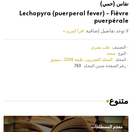
نفاس (حمي)
هيئة الموسوعة العربية تطلق موسوعات جديدة في عام 2026
Lechopyra (puerperal fever) - Fièvre
puerpérale
لا توجد تفاصيل إضافية.
اقرأ المزيد »
- التصنيف :
طب بشري
- النوع :
صحة
- المجلد :
المجلد العشرون، طبعة 2008، دمشق
- رقم الصفحة ضمن المجلد :
763
متنوع
معجم المصطلحات