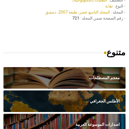
- التصنيف :
التقنيات (التكنولوجية)
- النوع :
تقانة
- المجلد :
المجلد التاسع عشر، طبعة 2007، دمشق
- رقم الصفحة ضمن المجلد :
721
متنوع
معجم المصطلحات
الأطلس الجغرافي
اصدارات الموسوعة العربية