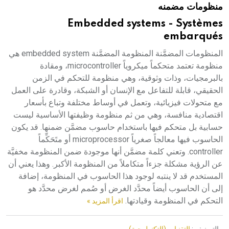
منظومات مضمنه
هيئة الموسوعة العربية تطلق موسوعات جديدة في عام 2026
Embedded systems - Systèmes
embarqués
المنظومات المضمَّنة المنظومة المضمَّنة embedded system هي
منظومة تعتمد متحكماً ميكروياً microcontroller، ومقادة
بالبرمجيات، وذات وثوقية، وهي منظومة للتحكم في الزمن
الحقيقي، قابلة للتفاعل مع الإنسان أو الشبكة، وقادرة على العمل
مع متحولات فيزيائية، وتعمل في أوساط مختلفة وتباع بأسعار
اقتصادية منافسة، وهي من ثم منظومة وظيفتها الأساسية ليست
حسابية بل متحكم فيها باستخدام حاسوب مضمَّن ضمنها. قد يكون
الحاسوب فيها معالجاً صغرياً microprocessor أو متَحَكِّماً
controller. وتعني كلمة مضمَّن أنها موجودة ضمن المنظومة مخفيَّة
عن الرؤية مشكلة جزءاً متكاملاً من المنظومة الأكبر. وهذا يعني أن
المستخدم قد لا ينتبه لوجود هذا الحاسوب في المنظومة، إضافة
إلى أن الحاسوب أيضاً محدَّد الغرض أو صُمم لغرض محدَّد هو
التحكم في المنظومة وقيادتها.
اقرأ المزيد »