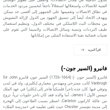
الفنية للاتصالات واستغلالها استغلالاً ناجعاً لتحسين مردود الخدمات
- هل تعلم أن الأبجدية الكنعانية تتألف من /22/ علامة كتابية
في نطاق الاتصالات وتعميمها على الجمهور إلى أقصى حد ممكن.
sign تكتب منفصلة غير متصلة، وتعتمد المبدأ الأكوروفوني،
ويهدف الاتحاد أيضاً إلى تنسيق الجهود بين الدول لإزالة التشويش
حيث تقتصر القيمة الصوتية للعلامة الك
بين محطات البث اللاسلكي في مختلف الدول، وتنظيم استعمال
طيف الترددات وتنمية وسائل الاتصالات ولاسيما التي تقوم على
تقنيات فضائية بغية الاستفادة المثلى من إمكاناتها.
اقرأ المزيد
فانبرو (السير جون-)
ڤانبرو (السير جون -) (1664-1726) السير جون ڤانبرو Sir John
Vanbrugh كاتب مسرحي ومهندس معماري إنكليزي، ولد في لندن
وتوفي فيها. كان جده تاجراً فلمنكياً هاجر إلى إنكلترا في عهد الملك
جيمس الأول James I، أما والده فقد كان تاجر حلويات ثرياً، تزوج
من عائلة كارلتون Carleton، اضطر بسبب الطاعون إلى الهجرة
إلى مدينة تشِستر Chester حيث تلقى تعليمه في «مدرسة الملك»