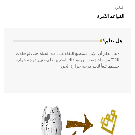
القانون
- هل تعلم أن الأبلق نوع من الفنون الهندسية التي ارتبطت
بالعمارة الإسلامية في بلاد الشام ومصر خاصة، حيث يحرص
القواعد الآمرة
المعمار على بناء مداميكه وخاصة في الواجهات
هل تعلم؟
- هل تعلم أن الإبل تستطيع البقاء على قيد الحياة حتى لو فقدت
40% من ماء جسمها ويعود ذلك لقدرتها على تغيير درجة حرارة
جسمها تبعاً لتغير درجة حرارة الجو،
- هل تعلم أن أبقراط كتب في الطب أربعة مؤلفات هي:
الحكم، الأدلة، تنظيم التغذية، ورسالته في جروح الرأس. ويعود
له الفضل بأنه حرر الطب من الدين والفلسفة.