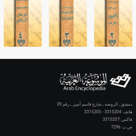
دمشق ـ الروضة ـ شارع قاسم أمين ـ رقم 39
هاتف: 3315204 - 3315205
فاكس: 3315207
ص.ب: 7296