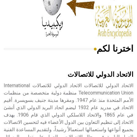
- هل تعلم أن المرجان إفراز حيواني يتكون في البحر ويتركب
من مادة كربونات الكلسيوم، وهو أحمر أو شديد الحمرة وهو
أجود أنواعه، ويمتاز بكبر الحجم ويسمى الش
اخترنا لكم
هل تعلم أن الأبسيد كلمة فرنسية اللفظ تم اعتمادها مصطلحاً
أثرياً يستخدم في العمارة عموماً وفي العمارة الدينية الخاصة
بالكنائس خصوصاً، وفي الإنكليزية أب
الاتحاد الدولي للاتصالات
الاتحاد الدولي للاتصالات الاتحاد الدولي للاتصالات International
Telecommunication Union منظمة دولية متخصصة من منظمات
الأمم المتحدة منذ عام 1947. ومقرها مدينة جنيف بسويسرة. أقيم
- هل تعلم أن أبجر Abgar اسم معروف جيداً يعود إلى عدد من
الملوك الذين حكموا مدينة إديسا (الرها) من أبجر الأول وحتى
الاتحاد في مدريد عام 1932 ليضم اتحاد البريد الدولي الذي أنشئ
التاسع، وهم ينتسبون إلى أسرة أوسروين
في عام 1865 والاتحاد اللاسلكي الدولي الذي قام 1906. يهدف
الاتحاد إلى تنظيم التعاون بين الدول الأعضاء فيه لتحسين الاتصالات
بجميع أنواعها واستعمالها استعمالاً رشيداً، ولتقديم المساعدة الفنية
للدول النامية في مجال الاتصالات، والعمل على تطوير الوسائل