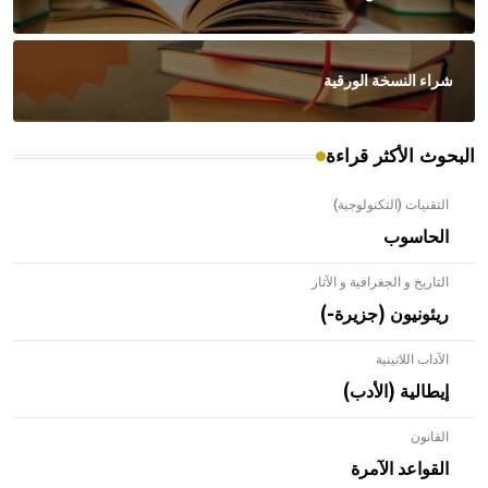
شراء النسخة الورقية
البحوث الأكثر قراءة
التقنيات (التكنولوجية)
الحاسوب
التاريخ و الجغرافية و الآثار
ريئونيون (جزيرة-)
الآداب اللاتينية
إيطالية (الأدب)
القانون
- هل تعلم أن الأبلق نوع من الفنون الهندسية التي ارتبطت
بالعمارة الإسلامية في بلاد الشام ومصر خاصة، حيث يحرص
القواعد الآمرة
المعمار على بناء مداميكه وخاصة في الواجهات