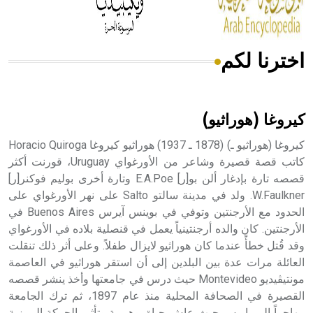
اخترنا لكم
هل تعلم أن الأبسيد كلمة فرنسية اللفظ تم اعتمادها مصطلحاً
أثرياً يستخدم في العمارة عموماً وفي العمارة الدينية الخاصة
بالكنائس خصوصاً، وفي الإنكليزية أب
كيروغا (هوراثيو)
كيروغا (هوراثيو ـ) (1878 ـ 1937) هوراثيو كيروغا Horacio Quiroga
كاتب قصة قصيرة وشاعر من الأورغواي Uruguay، قورنت أكثر
قصصه تارة بإدغار ألن بو[ر] E.A.Poe وتارة أخرى بوليم فوكنر[ر]
- هل تعلم أن أبجر Abgar اسم معروف جيداً يعود إلى عدد من
الملوك الذين حكموا مدينة إديسا (الرها) من أبجر الأول وحتى
W.Faulkner. ولد في مدينة سالتو Salto على نهر الأورغواي على
التاسع، وهم ينتسبون إلى أسرة أوسروين
الحدود مع الأرجنتين وتوفي في بوينس آيرس Buenos Aires في
الأرجنتين. كان والده أرجنتينياً يعمل في قنصلية بلاده في الأورغواي
وقد قُتل خطأً عندما كان هوراثيو لايزال طفلاً. وعلى أثر ذلك تنقلت
العائلة مرات عدة بين البلدين إلى أن استقر هوراثيو في العاصمة
مونتيڤيديو Montevideo حيث درس في جامعتها وأخذ ينشر قصصه
- هل تعلم أن الأبجدية الكنعانية تتألف من /22/ علامة كتابية
القصيرة في الصحافة المحلية منذ عام 1897، ثم ترك الجامعة
sign تكتب منفصلة غير متصلة، وتعتمد المبدأ الأكوروفوني،
مهاجراً إلى باريس حيث عاش حياة بوهيمية وتأثر بالحركة الرمزية