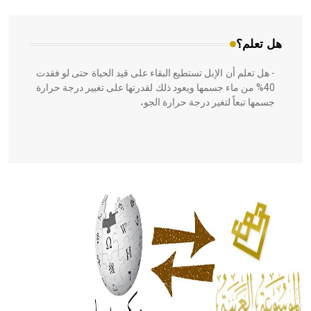
هل تعلم؟
- هل تعلم أن الإبل تستطيع البقاء على قيد الحياة حتى لو فقدت
40% من ماء جسمها ويعود ذلك لقدرتها على تغيير درجة حرارة
جسمها تبعاً لتغير درجة حرارة الجو،
- هل تعلم أن أبقراط كتب في الطب أربعة مؤلفات هي:
الحكم، الأدلة، تنظيم التغذية، ورسالته في جروح الرأس. ويعود
له الفضل بأنه حرر الطب من الدين والفلسفة.
- هل تعلم أن المرجان إفراز حيواني يتكون في البحر ويتركب
من مادة كربونات الكلسيوم، وهو أحمر أو شديد الحمرة وهو
أجود أنواعه، ويمتاز بكبر الحجم ويسمى الش