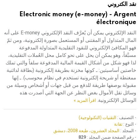
نقد الكتروني
هيئة الموسوعة العربية تطلق موسوعات جديدة في عام 2026
Electronic money (e-money) - Argent
électronique
النقد الإلكتروني يمكن أن يُعرَّف النقد الإلكتروني E-money على أنه
المال المتداول أو المقتنى أو المستعمل بصورة إلكترونية، ومن ثمّ
فهو المكافئ الإلكتروني للنقود التقليدية المتداولة المدفوعة
مسبَّقاً، وهو يمكن أن يحل على نحو كامل محل العُملات التقليدية،
لذا فهو شكل من أشكال القيمة المالية المدفوعة سلفاً والتي تملك
خاصتين أساسيتين: ـ كونها مخزنة بطريقة إلكترونية (بطاقة لدائنية
ممغنطة أو شريحة إلكترونية تستخدم في نظام محوسب). ـ إنها
مقبولة بوصفها طريقة للدفع من قبل جهات أو أشخاص وسيلة من
وسائل نقل الأموال بغض النظر عن الجهة التي أصدرت هذه
الوسائل الإلكترونية.
اقرأ المزيد »
- التصنيف :
التقنيات (التكنولوجية)
- النوع :
تقانة
- المجلد :
المجلد العشرون، طبعة 2008، دمشق
- رقم الصفحة ضمن المجلد :
829