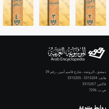
دمشق ـ الروضة ـ شارع قاسم أمين ـ رقم 39
هاتف: 3315204 - 3315205
فاكس: 3315207
ص.ب: 7296
روابط متنوعة