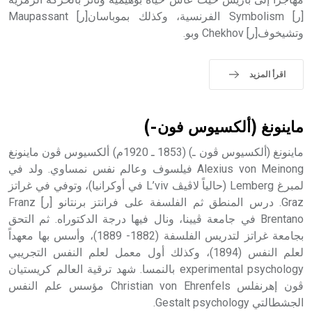
حيث تقتصر القيمة الصوتية للعلامة الك
[ر] Symbolism الفرنسية، وكذلك بموباسان[ر] Maupassant
وتشيخوف[ر] Chekhov وبو.
اقرأ المزيد
ماينونغ (ألكسيوس فون-)
ماينونغ (ألكسيوس ڤون ـ) (1853 ـ 1920م) ألكسيوس ڤون ماينونغ
Alexius von Meinong فيلسوف وعالم نفس نمساوي. ولد في
لمبرغ Lemberg (حالياً لاڤيڤ L’viv في أوكرانيا)، وتوفي في غراتز
Graz. درس المنطق ثم الفلسفة على فرانتز برنتانو [ر] Franz
Brentano في جامعة ڤيينا، ونال فيها درجة الدكتوراه. ثم التحق
بجامعة غراتز لتدريس الفلسفة (1882- 1889)، وأسس بها معهداً
لعلم النفس (1894)، وكذلك أول معمل لعلم النفس التجريبي
experimental psychology بالنمسا. شهد ترقية العالم كريستيان
ڤون إهرنفلس Christian von Ehrenfels مؤسس علم النفس
الجشطالتي Gestalt psychology.