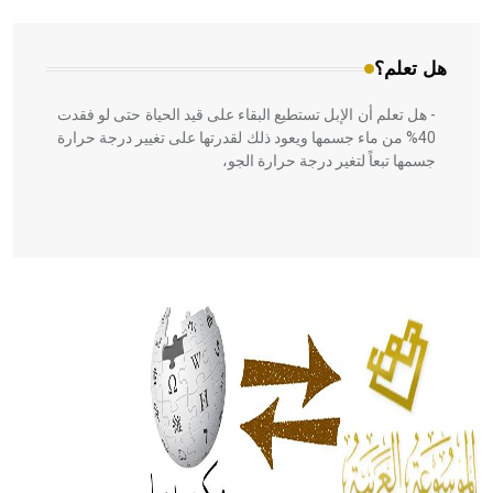
هل تعلم؟
- هل تعلم أن الإبل تستطيع البقاء على قيد الحياة حتى لو فقدت
40% من ماء جسمها ويعود ذلك لقدرتها على تغيير درجة حرارة
جسمها تبعاً لتغير درجة حرارة الجو،
- هل تعلم أن أبقراط كتب في الطب أربعة مؤلفات هي:
الحكم، الأدلة، تنظيم التغذية، ورسالته في جروح الرأس. ويعود
له الفضل بأنه حرر الطب من الدين والفلسفة.
- هل تعلم أن المرجان إفراز حيواني يتكون في البحر ويتركب
من مادة كربونات الكلسيوم، وهو أحمر أو شديد الحمرة وهو
أجود أنواعه، ويمتاز بكبر الحجم ويسمى الش