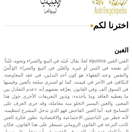
اخترنا لكم
هل تعلم أن الأبسيد كلمة فرنسية اللفظ تم اعتمادها مصطلحاً
أثرياً يستخدم في العمارة عموماً وفي العمارة الدينية الخاصة
بالكنائس خصوصاً، وفي الإنكليزية أب
الغبن
الغبن الغبن injustice لغةً: يقال: غَبَنَه في البيع والشراء ونحوه، غَبْناً؛
أي نقصه في الثمن أو غيره. والغَبْن في البيع والشراء: الوَكْسُ
والنقص. وعند الفقهاء: هو كون أحد البدلين، في عقد المعاوضة،
- هل تعلم أن أبجر Abgar اسم معروف جيداً يعود إلى عدد من
الملوك الذين حكموا مدينة إديسا (الرها) من أبجر الأول وحتى
لايكافئ في الآخر في قيمته، كما لو اشترى سلعة بألفين وقيمتها
التاسع، وهم ينتسبون إلى أسرة أوسروين
في السوق ألف. وفي القانون: يعرِّفه بعضهم أنه: «عدم التعادل بين
ما يعطيه العاقد وما يأخذه»، وتدور التعريفات الأخرى حول هذا
المعنى. والغبن اليسير لاتخلو منه معاملة، وقد جرى العرف على
التسامح فيه. أما الغبن الفاحش فهو الذي تدخل المشرع لتنظيمه،
لأنه خطر من الناحيتين الاجتماعية والاقتصادية. تطور فكرة الغبن
- هل تعلم أن الأبجدية الكنعانية تتألف من /22/ علامة كتابية
كانت النزعة في القانون الروماني تسيطر على هذا القانون، فكان
sign تكتب منفصلة غير متصلة، وتعتمد المبدأ الأكوروفوني،
المبدأ العام عدم تأثير الغبن في العقود. غير أنه تدخل، على سبيل