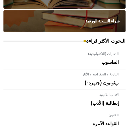
شراء النسخة الورقية
البحوث الأكثر قراءة
التقنيات (التكنولوجية)
الحاسوب
التاريخ و الجغرافية و الآثار
ريئونيون (جزيرة-)
الآداب اللاتينية
إيطالية (الأدب)
القانون
- هل تعلم أن الأبلق نوع من الفنون الهندسية التي ارتبطت
بالعمارة الإسلامية في بلاد الشام ومصر خاصة، حيث يحرص
القواعد الآمرة
المعمار على بناء مداميكه وخاصة في الواجهات