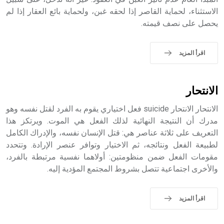
حيث تقتصر القيمة الصوتية للعلامة الك
الاستثناء، لحماية القاصر إذا لحقه غبن، ولحماية بائع العقار إذا لم
يحصل على نصف قيمته.
اقرأ المزيد
الانتحار
الانتحار الانتحار suicide فعل اختياري يقوم به الفرد لقتل نفسه وهو
مدرك أن النتيجة النهائية لذلك الفعل هي الموت. ويرتكز هذا
التعريف على ثلاثة عناصر هي: قتل الإنسان نفسه، والإدراك الكامل
لطبيعة الفعل ونتائجه، ثم الاختيار وتوافر عنصر الإرادة. وتتحدد
مقومات الفعل ضمن منظومتين: أولاهما نفسية مرتبطة بالفرد،
والأخرى اجتماعية تتصل بشروط المجتمع المؤدية إليه.
اقرأ المزيد