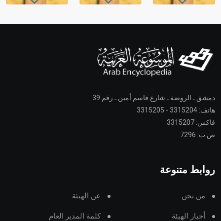
دمشق ـ الروضة ـ شارع قاسم أمين ـ رقم 39
هاتف: 3315204 - 3315205
فاكس: 3315207
ص.ب: 7296
روابط متنوعة
من نحن
عن الهيئة
أخبار الهيئة
كلمة المدير العام