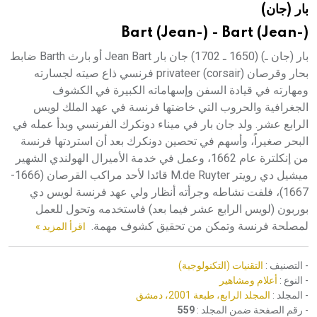
بار (جان)
هيئة الموسوعة العربية تطلق موسوعات جديدة في عام 2026
Bart (Jean-) - Bart (Jean-)
بار (جان ـ) (1650 ـ 1702) جان بار Jean Bart أو بارث Barth ضابط
بحار وقرصان privateer (corsair) فرنسي ذاع صيته لجسارته
ومهارته في قيادة السفن وإسهاماته الكبيرة في الكشوف
الجغرافية والحروب التي خاضتها فرنسة في عهد الملك لويس
الرابع عشر. ولد جان بار في ميناء دونكرك الفرنسي وبدأ عمله في
البحر صغيراً، وأسهم في تحصين دونكرك بعد أن استردتها فرنسة
من إنكلترة عام 1662، وعمل في خدمة الأميرال الهولندي الشهير
ميشيل دي رويتر M.de Ruyter قائدا لأحد مراكب القرصان (1666-
1667)، فلفت نشاطه وجرأته أنظار ولي عهد فرنسة لويس دي
بوربون (لويس الرابع عشر فيما بعد) فاستخدمه وتحول للعمل
لمصلحة فرنسة وتمكن من تحقيق كشوف مهمة.
اقرأ المزيد »
- التصنيف :
التقنيات (التكنولوجية)
- النوع :
أعلام ومشاهير
- المجلد :
المجلد الرابع، طبعة 2001، دمشق
- رقم الصفحة ضمن المجلد :
559