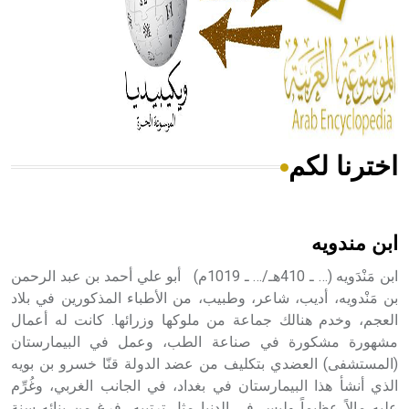
- هل تعلم أن المرجان إفراز حيواني يتكون في البحر ويتركب
من مادة كربونات الكلسيوم، وهو أحمر أو شديد الحمرة وهو
أجود أنواعه، ويمتاز بكبر الحجم ويسمى الش
اخترنا لكم
هل تعلم أن الأبسيد كلمة فرنسية اللفظ تم اعتمادها مصطلحاً
أثرياً يستخدم في العمارة عموماً وفي العمارة الدينية الخاصة
بالكنائس خصوصاً، وفي الإنكليزية أب
ابن مندويه
ابن مَنْدَويه (… ـ 410هـ/… ـ 1019م) أبو علي أحمد بن عبد الرحمن
بن مَنْدويه، أديب، شاعر، وطبيب، من الأطباء المذكورين في بلاد
العجم، وخدم هنالك جماعة من ملوكها وزرائها. كانت له أعمال
- هل تعلم أن أبجر Abgar اسم معروف جيداً يعود إلى عدد من
الملوك الذين حكموا مدينة إديسا (الرها) من أبجر الأول وحتى
مشهورة مشكورة في صناعة الطب، وعمل في البيمارستان
التاسع، وهم ينتسبون إلى أسرة أوسروين
(المستشفى) العضدي بتكليف من عضد الدولة قنّا خسرو بن بويه
الذي أنشأ هذا البيمارستان في بغداد، في الجانب الغربي، وغُرِّم
عليه مالاً عظيماً وليس في الدنيا مثل ترتيبه، فرغ من بنائه سنة