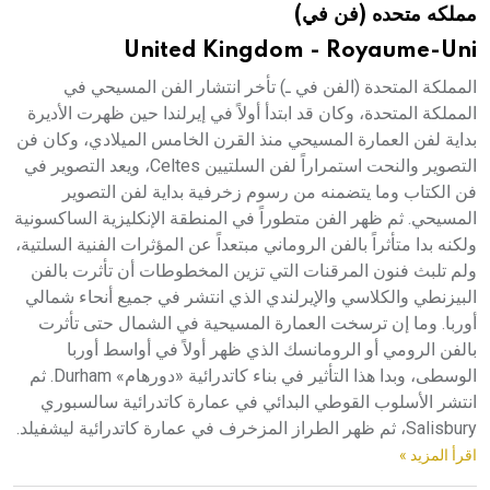
مملكه متحده (فن في)
هيئة الموسوعة العربية تطلق موسوعات جديدة في عام 2026
United Kingdom - Royaume-Uni
المملكة المتحدة (الفن في ـ) تأخر انتشار الفن المسيحي في
المملكة المتحدة، وكان قد ابتدأ أولاً في إيرلندا حين ظهرت الأديرة
بداية لفن العمارة المسيحي منذ القرن الخامس الميلادي، وكان فن
التصوير والنحت استمراراً لفن السلتيين Celtes، ويعد التصوير في
فن الكتاب وما يتضمنه من رسوم زخرفية بداية لفن التصوير
المسيحي. ثم ظهر الفن متطوراً في المنطقة الإنكليزية الساكسونية
ولكنه بدا متأثراً بالفن الروماني مبتعداً عن المؤثرات الفنية السلتية،
ولم تلبث فنون المرقنات التي تزين المخطوطات أن تأثرت بالفن
البيزنطي والكلاسي والإيرلندي الذي انتشر في جميع أنحاء شمالي
أوربا. وما إن ترسخت العمارة المسيحية في الشمال حتى تأثرت
بالفن الرومي أو الرومانسك الذي ظهر أولاً في أواسط أوربا
الوسطى، وبدا هذا التأثير في بناء كاتدرائية «دورهام» Durham. ثم
انتشر الأسلوب القوطي البدائي في عمارة كاتدرائية سالسبوري
Salisbury، ثم ظهر الطراز المزخرف في عمارة كاتدرائية ليشفيلد.
اقرأ المزيد »