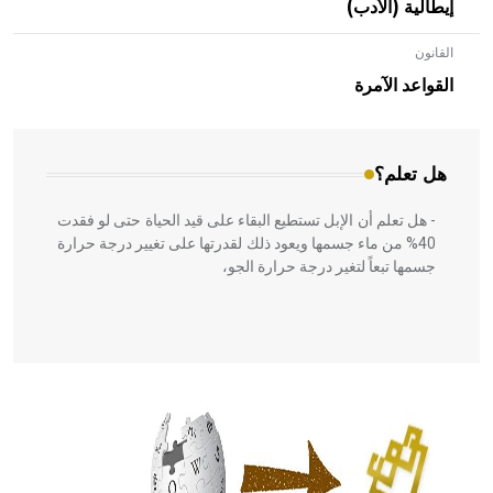
إيطالية (الأدب)
القانون
- هل تعلم أن الأبلق نوع من الفنون الهندسية التي ارتبطت
بالعمارة الإسلامية في بلاد الشام ومصر خاصة، حيث يحرص
القواعد الآمرة
المعمار على بناء مداميكه وخاصة في الواجهات
هل تعلم؟
- هل تعلم أن الإبل تستطيع البقاء على قيد الحياة حتى لو فقدت
40% من ماء جسمها ويعود ذلك لقدرتها على تغيير درجة حرارة
جسمها تبعاً لتغير درجة حرارة الجو،
- هل تعلم أن أبقراط كتب في الطب أربعة مؤلفات هي:
الحكم، الأدلة، تنظيم التغذية، ورسالته في جروح الرأس. ويعود
له الفضل بأنه حرر الطب من الدين والفلسفة.