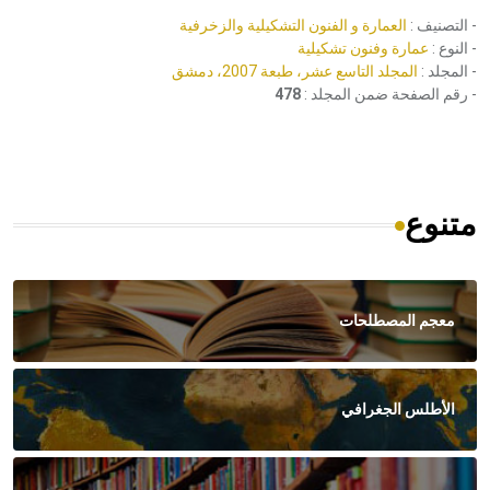
- التصنيف :
العمارة و الفنون التشكيلية والزخرفية
- النوع :
عمارة وفنون تشكيلية
- المجلد :
المجلد التاسع عشر، طبعة 2007، دمشق
- رقم الصفحة ضمن المجلد :
478
متنوع
معجم المصطلحات
الأطلس الجغرافي