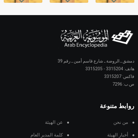
دمشق ـ الروضة ـ شارع قاسم أمين ـ رقم 39
هاتف: 3315204 - 3315205
فاكس: 3315207
ص.ب: 7296
روابط متنوعة
من نحن
عن الهيئة
أخبار الهيئة
كلمة المدير العام