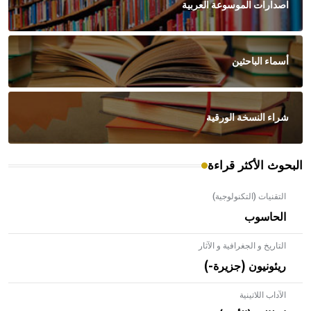
اصدارات الموسوعة العربية
أسماء الباحثين
شراء النسخة الورقية
البحوث الأكثر قراءة
التقنيات (التكنولوجية)
الحاسوب
التاريخ و الجغرافية و الآثار
ريئونيون (جزيرة-)
الآداب اللاتينية