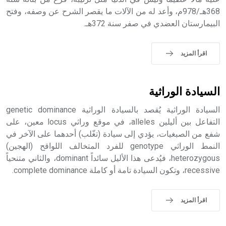
368هـ/978م، وأعد له من الآلات ما يقصر الشرح عن وصفه، وفتح
البيمارستان العضدي في صفر سنة 372هـ.
- هل تعلم أن الأبجدية الكنعانية تتألف من /22/ علامة كتابية
sign تكتب منفصلة غير متصلة، وتعتمد المبدأ الأكوروفوني،
حيث تقتصر القيمة الصوتية للعلامة الك
اقرأ المزيد
السيادة الوراثية
السيادة الوراثية يُقصد بالسيادة الوراثية genetic dominance
التفاعل بين أليلين alleles، في موقع وراثي locus معين، على
شفع من الصبغيات، يؤدي إلى سيادة (تغّلب) أحدهما على الآخر في
النمط الوراثي genotype للفرد المتخالف اللواقح (الهجين)
heterozygous، فيُدعى هذا الأليل سائداً dominant، والثاني متنحياً
recessive، وتكون السيادة تامة أو كاملة complete dominance.
اقرأ المزيد