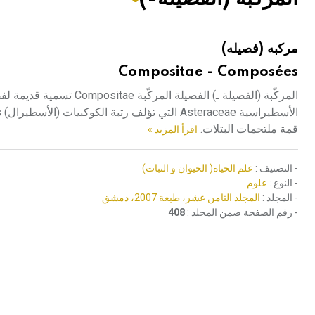
هيئة الموسوعة العربية تطلق موسوعات جديدة في عام 2026
مركبه (فصيله)
Compositae - Composées
المركّبة (الفصيلة ـ) الفصي
قمة ملتحمات البتلات.
اقرأ المزيد »
- التصنيف :
علم الحياة( الحيوان و النبات)
- النوع :
علوم
- المجلد :
المجلد الثامن عشر، طبعة 2007، دمشق
- رقم الصفحة ضمن المجلد :
408