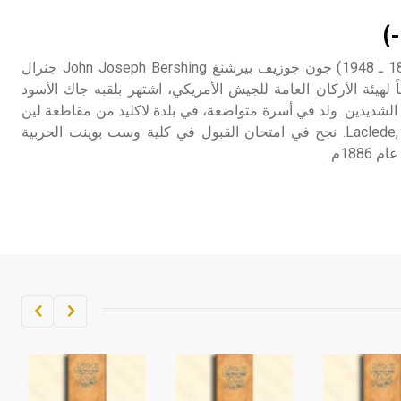
تم اعتمادها مصطلحاً أثرياً يستخدم في
)
العمارة عموماً وفي العمارة الدينية
الخاصة بالكنائس خصوصاً، وفي
بيرشنغ (جون جوزيف ـ) (1860 ـ 1948) جون جوزيف بيرشنغ John Joseph Bershing جنرال
الإنكليزية أب
لهيئة الأركان العامة للجيش الأمريكي، اشتهر بلقبه جاك الأسود
انضباطه الشديدين. ولد في أسرة متواضعة، في بلدة لاكليد من مقاطعة لين
- هل تعلم أن أبجر Abgar اسم معروف
ولاية ميسوري Laclede, Lynn county. نجح في امتحان القبول في كلية وست بوينت الحربية
جيداً يعود إلى عدد من الملوك الذين
188م.
حكموا مدينة إديسا (الرها) من أبجر الأول
وحتى التاسع، وهم ينتسبون إلى أسرة
أوسروين
- هل تعلم أن الأبجدية الكنعانية تتألف من
/22/ علامة كتابية sign تكتب منفصلة
غير متصلة، وتعتمد المبدأ الأكوروفوني،
حيث تقتصر القيمة الصوتية للعلامة الك