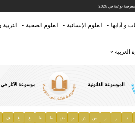
ية نوعية في 2026
تحقيق المخطوطات في العاصمة القطرية الدوحة
ات و آدابها
العلوم الإنسانية
العلوم الصحية
التربية 
 العربية
الموسوعة القانونية
موسوعة الآثار في
ذ
ر
ز
س
ش
ص
ض
ط
ظ
ع
غ
ف
ية