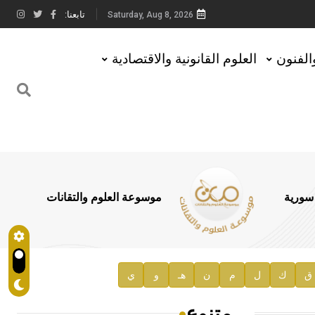
تابعنا:
Saturday, Aug 8, 2026
والفنون
العلوم القانونية والاقتصادية
 سورية
موسوعة العلوم والتقانات
ق
ك
ل
م
ن
هـ
و
ي
متنوع