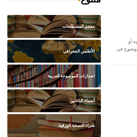
معجم المصطلحات
جمية أو
لف رتبة الكوكبيات (الأسطيرال) Asterales المنسوبة إلى صفيف الكوكبيات الأسطيريدة Asterideae الموضوع في
الأطلس الجغرافي
اصدارات الموسوعة العربية
أسماء الباحثين
شراء النسخة الورقية