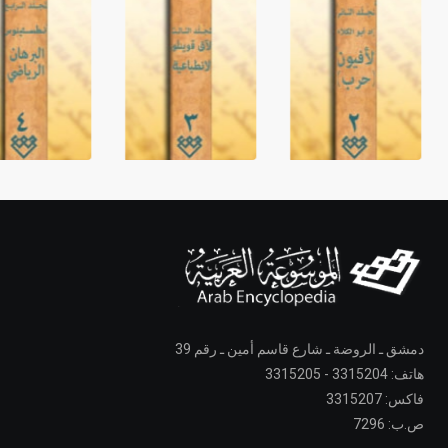
دمشق ـ الروضة ـ شارع قاسم أمين ـ رقم 39
هاتف: 3315204 - 3315205
فاكس: 3315207
ص.ب: 7296