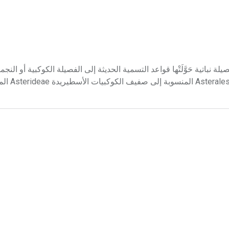
لة المركّبة Compositae تسمية قديمة لفصيلة نباتية حَوَّلَتْها قواعد التسمية الحديثة إلى الفصيلة الكوكبية أو الن
الأسطيراسية Asteraceae التي تؤ