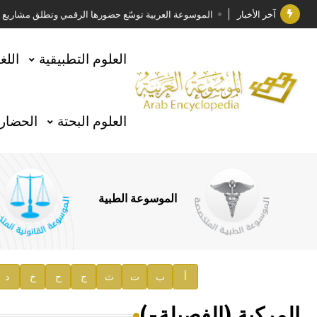
آخر الأخبار
الموسوعة العربية توسّع حضورها الرقمي وتطلق مشاريع معرف
فوز الأستاذ الدكتور وليد محمد السراقبي بجائزة كتارا ل
العلوم التطبيقية
اللغ
جائزة مجمع الملك سلمان العالمي للغة العربية 2025
الأستاذ إياد خالد الطباع مدير عام لهيئة الموسوعة العربية
العلوم البحتة
الحضارة
السيد محمد ياسين صالح وزيرا للثقافة
صدور المجلد الثامن من موسوعة الآثار في سورية
توصيات مجلس الإدارة
الموسوعة الطبية
صدور المجلد السابع من موسوعة الآثار في سورية
صدور المجلد الثامن عشر من الموسوعة الطبية
إعلان..
أ
ب
ت
ث
ج
ح
خ
د
دار الفكر الموزع الحصري لمنشورات هيئة الموسوعة العرب
المركبة (الفصيلة-)