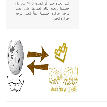
قيد الحياة حتى لو فقدت 40% من ماء
جسمها ويعود ذلك لقدرتها على تغيير
درجة حرارة جسمها تبعاً لتغير درجة
حرارة الجو،
- هل تعلم أن أبقراط كتب في الطب
أربعة مؤلفات هي: الحكم، الأدلة، تنظيم
التغذية، ورسالته في جروح الرأس.
ويعود له الفضل بأنه حرر الطب من
الدين والفلسفة.
- هل تعلم أن المرجان إفراز حيواني
يتكون في البحر ويتركب من مادة
كربونات الكلسيوم، وهو أحمر أو شديد
الحمرة وهو أجود أنواعه، ويمتاز بكبر
الحجم ويسمى الش
هل تعلم أن الأبسيد كلمة فرنسية اللفظ