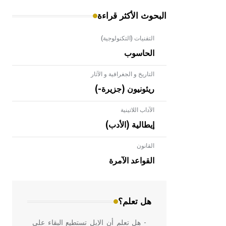
البحوث الأكثر قراءة
التقنيات (التكنولوجية)
الحاسوب
التاريخ و الجغرافية و الآثار
ريئونيون (جزيرة-)
الآداب اللاتينية
إيطالية (الأدب)
القانون
- هل تعلم أن الأبلق نوع من الفنون
الهندسية التي ارتبطت بالعمارة الإسلامية
القواعد الآمرة
في بلاد الشام ومصر خاصة، حيث يحرص
المعمار على بناء مداميكه وخاصة في
الواجهات
هل تعلم؟
- هل تعلم أن الإبل تستطيع البقاء على