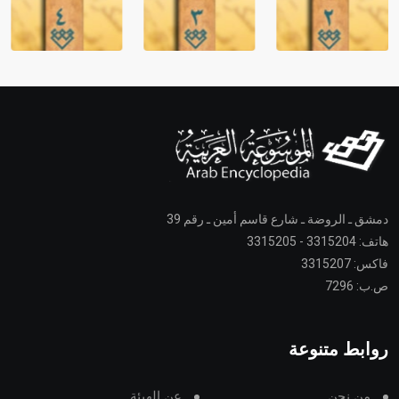
دمشق ـ الروضة ـ شارع قاسم أمين ـ رقم 39
هاتف: 3315204 - 3315205
فاكس: 3315207
ص.ب: 7296
روابط متنوعة
من نحن
عن الهيئة