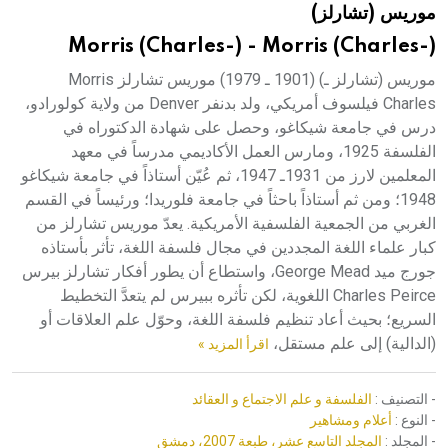
موريس (تشارلز)
هيئة الموسوعة العربية تطلق موسوعات جديدة في عام 2026
Morris (Charles-) - Morris (Charles-)
موريس (تشارلز ـ) (1901 ـ 1979) موريس تشارلز Morris
Charles فيلسوف أمريكي، ولد بدنفر Denver من ولاية كولورادو،
درس في جامعة شيكاغو، وحصل على شهادة الدكتوراه في
الفلسفة 1925، ومارس العمل الأكاديمي مدرساً في معهد
المعلمين لارز من 1931ـ 1947، ثم عُيّن أستاذاً في جامعة شيكاغو
1948؛ ومن ثم أستاذاً باحثاً في جامعة فلوريدا؛ ورئيساً في القسم
الغربي من الجمعية الفلسفية الأمريكية. يعدّ موريس تشارلز من
كبار علماء اللغة المجددين في مجال فلسفة اللغة، تأثر بأستاذه
جورج ميد George Mead، واستطاع أن يطور أفكار تشارلز بيرس
Charles Peirce اللغوية، لكن تأثره ببيرس لم يتعدَّ التخطيط
السريع؛ بحيث أعاد تنظيم فلسفة اللغة، وحوّل علم العلاقات أو
(الدالية) إلى علم مستقل،
اقرأ المزيد »
- التصنيف :
الفلسفة و علم الاجتماع و العقائد
- النوع :
أعلام ومشاهير
- المجلد :
المجلد التاسع عشر، طبعة 2007، دمشق