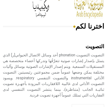
من مادة كربونات الكلسيوم، وهو أحمر أو شديد الحمرة وهو
أجود أنواعه، ويمتاز بكبر الحجم ويسمى الش
اخترنا لكم
هل تعلم أن الأبسيد كلمة فرنسية اللفظ تم اعتمادها مصطلحاً
أثرياً يستخدم في العمارة عموماً وفي العمارة الدينية الخاصة
بالكنائس خصوصاً، وفي الإنكليزية أب
التصويت
التصويت التصويت phonation أحد وسائل الاتصال الحيواني[ر] الذي
يتمثل بإصدار إشارات صوتية تتعرَّفُها وتدركها أعضاء متخصصة هي
المستقبِلات السمعية. ويتم إصدار الإشارات الصوتية بوسائل وآليات
- هل تعلم أن أبجر Abgar اسم معروف جيداً يعود إلى عدد من
الملوك الذين حكموا مدينة إديسا (الرها) من أبجر الأول وحتى
مختلفة يمكن وضعها عموماً ضمن مجموعتين رئيسيتين: التصويت
التاسع، وهم ينتسبون إلى أسرة أوسروين
الأداتي instrumental والتصويت التنفسي respiratory. ويسود
التصويت الأداتي لدى غالبية اللافقاريـات المزودة بأجهـزة تصويت
ثنائيـة الجانب (متناظرة)، بينما ينتشر التصويت التنفسي لدى
الفقاريات التي تمتلك عموماً أجهزة تصويت فردية.
- هل تعلم أن الأبجدية الكنعانية تتألف من /22/ علامة كتابية