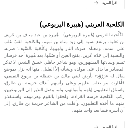
sign تكتب منفصلة غير متصلة، وتعتمد المبدأ الأكوروفوني،
اقرأ المزيد
حيث تقتصر القيمة الصوتية للعلامة الك
الكلحبة العريني (هبيرة اليربوعي)
الكَلْحَبة العَريني (هُبيرة اليربوعي) هُبَيرة بن عبد مناف بن عَريف
بن ثعلبة، يرتفع نسبه إلى زيد مَناة بن تميم، والكلحبة: لقبٌ غلب
على اسمه، ومعناه: صوتُ النار ولهيبها، وكَلْحَبهُ بالسَّيف: ضربه،
والنسبة إلى جَدّه عَُرين، بفتح العين أو ضَمِّها. يعد هُبيرة أحد فرسان
تميم وسادتها المشهورين، وهو شاعر جاهلي حَسنُ الشعر، لا تذكر
المصادر ما يدل على مولده ونشأته إلاّ القليل، منها أنه نزل بموضع
يقال له «زَرُوْد» بأرض لبني مالك بن حنظلة بن يربوع التميمي،
فأغارت بنو تغلب عليهم وعلى رأسهم آنذاك حزيمة بن طارق،
واستاق التغلبيون إبلهم وأموالهم، ولما وصل النذير إلى اليربوعيين،
ركب الكلحبة فرسه العَرادة، ولحقوا بالقوم وهزموهم واستنقذوا
منهم ما أخذه التغلبيون، وأفلت من الشاعر حزيمة بن طارق، إلى
أن أسره فيما بعد واحد منهم،
اقرأ المزيد