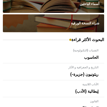
أسماء الباحثين
شراء النسخة الورقية
البحوث الأكثر قراءة
التقنيات (التكنولوجية)
الحاسوب
التاريخ و الجغرافية و الآثار
ريئونيون (جزيرة-)
الآداب اللاتينية
إيطالية (الأدب)
القانون
- هل تعلم أن الأبلق نوع من الفنون الهندسية التي ارتبطت
بالعمارة الإسلامية في بلاد الشام ومصر خاصة، حيث يحرص