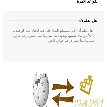
القواعد الآمرة
المعمار على بناء مداميكه وخاصة في الواجهات
هل تعلم؟
- هل تعلم أن الإبل تستطيع البقاء على قيد الحياة حتى لو فقدت
40% من ماء جسمها ويعود ذلك لقدرتها على تغيير درجة حرارة
جسمها تبعاً لتغير درجة حرارة الجو،
- هل تعلم أن أبقراط كتب في الطب أربعة مؤلفات هي:
الحكم، الأدلة، تنظيم التغذية، ورسالته في جروح الرأس. ويعود
له الفضل بأنه حرر الطب من الدين والفلسفة.
- هل تعلم أن المرجان إفراز حيواني يتكون في البحر ويتركب