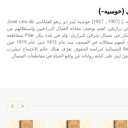
تم اعتمادها مصطلحاً أثرياً يستخدم في
ي (خوسيه-)
العمارة عموماً وفي العمارة الدينية
الخاصة بالكنائس خصوصاً، وفي
لينز دو ريغو كڤلكانتي (خوسيه ـ) (1901 ـ 1957) خوسيه لينز دو ريغو كڤلكانتي José Lins do
الإنكليزية أب
Re كاتب وروائي برازيلي، اهتم بوصف معاناة العمال الزراعيين واستغلالهم من
قبل مالكي مزارع قصب السكر في شمال شرقي البرازيل. وُلد في بلدة بيلار Pilar بمقاطعة
- هل تعلم أن أبجر Abgar اسم معروف
بَرايبا Paraiba لعائلة إقطاعية. أسهم بمقالاته في الصحف منذ عام 1912 حتى عام 1919 حين
جيداً يعود إلى عدد من الملوك الذين
انتقل إلى مدينة رسيفِه Recife الشمالية لدراسة الحقوق. تعرّف هناك عالم الاجتماع جيلبرت
حكموا مدينة إديسا (الرها) من أبجر الأول
وحتى التاسع، وهم ينتسبون إلى أسرة
أوسروين
- هل تعلم أن الأبجدية الكنعانية تتألف من
/22/ علامة كتابية sign تكتب منفصلة
غير متصلة، وتعتمد المبدأ الأكوروفوني،
حيث تقتصر القيمة الصوتية للعلامة الك