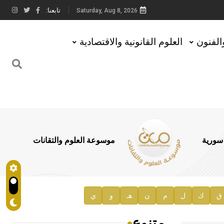
تابعنا:
Saturday, Aug 8, 2026
والفنون
العلوم القانونية والاقتصادية
 سورية
موسوعة العلوم والتقانات
ق
ك
ل
م
ن
هـ
و
ي
متنوع