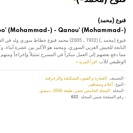
هيئة الموسوعة العربية تطلق موسوعات جديدة في عام 2026
قنوع (محمد)
o’ (Mohammad-) - Qanou’ (Mohammad-)
قنوع (محمد ـ) (1932 ـ 2005) محمد قنوع خطاط
التابعة للجيش العربي السوري، ومحمد هو الأكبر بين عشرة أبناء، وك
مما دفع بعضهم إلى العمل مبكراً في المسرح تمثيلاً وإخراجاً ومن
الوظيفي للأب.
اقرأ المزيد »
- التصنيف :
العمارة و الفنون التشكيلية والزخرفية
- النوع :
أعلام ومشاهير
- المجلد :
المجلد الخامس عشر، طبعة 2006، دمشق
- رقم الصفحة ضمن المجلد :
632