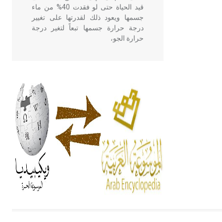
قيد الحياة حتى لو فقدت 40% من ماء
جسمها ويعود ذلك لقدرتها على تغيير
درجة حرارة جسمها تبعاً لتغير درجة
حرارة الجو،
- هل تعلم أن أبقراط كتب في الطب
أربعة مؤلفات هي: الحكم، الأدلة، تنظيم
التغذية، ورسالته في جروح الرأس.
ويعود له الفضل بأنه حرر الطب من
الدين والفلسفة.
- هل تعلم أن المرجان إفراز حيواني
يتكون في البحر ويتركب من مادة
كربونات الكلسيوم، وهو أحمر أو شديد
الحمرة وهو أجود أنواعه، ويمتاز بكبر
الحجم ويسمى الش
هل تعلم أن الأبسيد كلمة فرنسية اللفظ