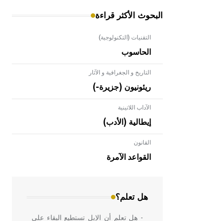
البحوث الأكثر قراءة
التقنيات (التكنولوجية)
الحاسوب
التاريخ و الجغرافية و الآثار
ريئونيون (جزيرة-)
الآداب اللاتينية
إيطالية (الأدب)
القانون
- هل تعلم أن الأبلق نوع من الفنون
الهندسية التي ارتبطت بالعمارة الإسلامية
القواعد الآمرة
في بلاد الشام ومصر خاصة، حيث يحرص
المعمار على بناء مداميكه وخاصة في
الواجهات
هل تعلم؟
- هل تعلم أن الإبل تستطيع البقاء على