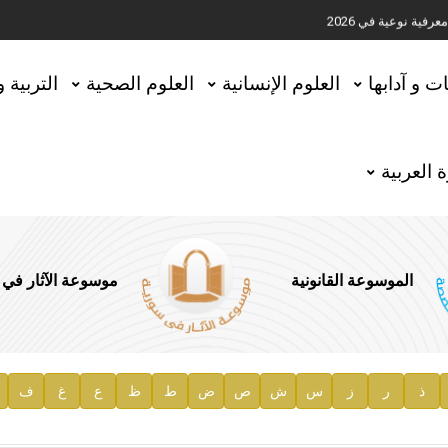
ية نوعية في 2026
تحقيق المخطوطات في العاصمة القطرية الدوحة
ات و آدابها
العلوم الإنسانية
العلوم الصحية
التربية 
 العربية
الموسوعة القانونية
موسوعة الآثار في
ذ
ر
ز
س
ش
ص
ض
ط
ظ
ع
غ
ف
ية