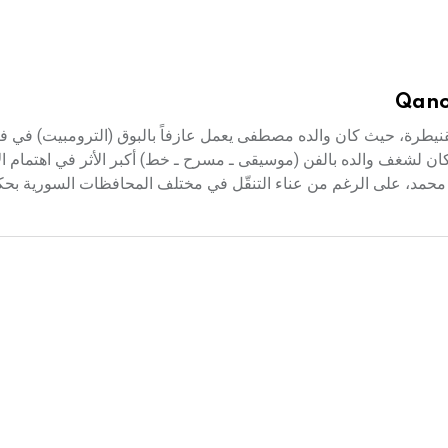
Qano
 سوري ولد في القنيطرة، حيث كان والده مصطفى يعمل عازفاً بالبوق (الترومبيت) في ف
ان لشغف والده بالفن (موسيقى ـ مسرح ـ خط) أكبر الأثر في اهتمام الأب
هم محمد، على الرغم من عناء التنقّل في مختلف المحافظات السورية بح