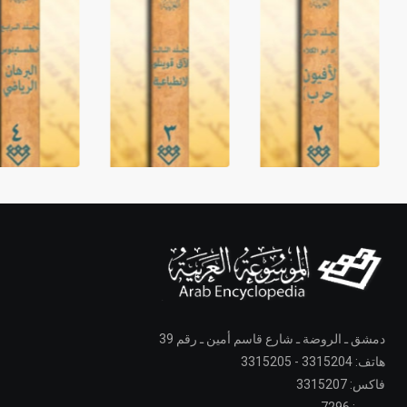
دمشق ـ الروضة ـ شارع قاسم أمين ـ رقم 39
هاتف: 3315204 - 3315205
فاكس: 3315207