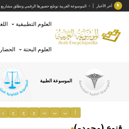
آخر الأخبار
الموسوعة العربية توسّع حضورها الرقمي وتطلق مشاريع معرف
فوز الأستاذ الدكتور وليد محمد السراقبي بجائزة كتارا ل
العلوم التطبيقية
اللغ
جائزة مجمع الملك سلمان العالمي للغة العربية 2025
الأستاذ إياد خالد الطباع مدير عام لهيئة الموسوعة العربية
العلوم البحتة
الحضارة
السيد محمد ياسين صالح وزيرا للثقافة
صدور المجلد الثامن من موسوعة الآثار في سورية
توصيات مجلس الإدارة
الموسوعة الطبية
صدور المجلد السابع من موسوعة الآثار في سورية
صدور المجلد الثامن عشر من الموسوعة الطبية
إعلان..
أ
ب
ت
ث
ج
ح
خ
د
دار الفكر الموزع الحصري لمنشورات هيئة الموسوعة العرب
قنوع (محمد-)