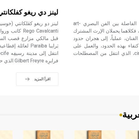
لينز دي ريغو كفلكانت
الحركي والبصري (الفن-) من الملائم التنويه أولاً بأن الحدود الفاصلة بين الفن البصري art-
د واهية إلى حد كبير، فكلاهما يحملان الإرث المشترك
go Cavalcanti
لفنان، عملياً، إلى هجران حدود
تفاء بهذه الحدود، والعمل على
إثرائها. ولابد من التنويه أيضاً بأن المصطلح «حركي» cinétique، الذي انتقل من المصطلحات
فرايرِه Gilbert Freyre الذي حضّ لينز على كتابة رواياته عن واقع الحياة في مقاطعات الشمال.
اقرأ المزيد
ربية