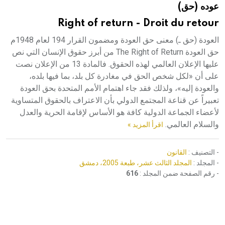
عوده (حق)
هيئة الموسوعة العربية تطلق موسوعات جديدة في عام 2026
Right of return - Droit du retour
العودة (حق ـ) معنى حق العودة ومضمون القرار 194 لعام 1948م
حق العودة The Right of Return من أبرز حقوق الإنسان التي نص
عليها الإعلان العالمي لهذه الحقوق. فالمادة 13 من الإعلان نصت
على أن «لكل شخص الحق في مغادرة كل بلد، بما فيها بلده،
والعودة إليه»، ولذلك فقد جاء اهتمام الأمم المتحدة بحق العودة
تعبيراً عن قناعة المجتمع الدولي بأن الاعتراف بالحقوق المتساوية
لأعضاء الجماعة الدولية كافة هو الأساس لإقامة الحرية والعدل
والسلام العالمي.
اقرأ المزيد »
- التصنيف :
القانون
- المجلد :
المجلد الثالث عشر، طبعة 2005، دمشق
- رقم الصفحة ضمن المجلد :
616