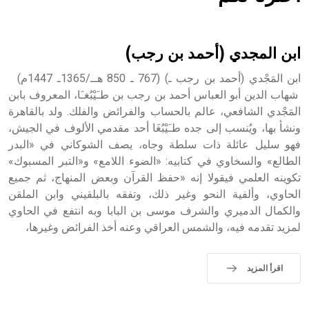
هل تعلم أن الأبسيد كلمة فرنسية اللفظ تم اعتمادها مصطلحاً
أثرياً يستخدم في العمارة عموماً وفي العمارة الدينية الخاصة
بالكنائس خصوصاً، وفي الإنكليزية أب
ابن المجدي (أحمد بن رجب)
ابن المَجْدي (أحمد بن رجب ـ) (767 ـ 850 هــ/1365ـ 1447م)
شهاب الدين أبو العباس أحمد بن رجب بن طـَيْبُغـَا، المعروف بابن
المَجْدي الشافعي، عالم بالحساب والفرائض والفلك. ولد بالقاهرة
- هل تعلم أن أبجر Abgar اسم معروف جيداً يعود إلى عدد من
الملوك الذين حكموا مدينة إديسا (الرها) من أبجر الأول وحتى
ونشأ بها، ويُنسب إلى جده طـَيْبُغَا أحد مقدمي الألوف في الجيش،
التاسع، وهم ينتسبون إلى أسرة أوسروين
فهو سليل عائلة ذات سلطة وجاه، يصف الشوكاني في «البدر
الطالع» والسخاوي في كتابيه: «الضوء اللامع» و«التبر المسبوك»
تكوينه العلمي فيقولا إنه «حفظ القرآن وبعض المنهاج، ثم جميع
الحاوي، وألفية النحو وغير ذلك، وتفقه بالبلقيني وابن الملقن
والكمال الدميري والشرف موسى بن البابا وبه انتفع في الحاوي
- هل تعلم أن الأبجدية الكنعانية تتألف من /22/ علامة كتابية
لمزيد تقدمه فيه، والشمس العراقي وعنه أخذ الفرائض وغيرها،
sign تكتب منفصلة غير متصلة، وتعتمد المبدأ الأكوروفوني،
حيث تقتصر القيمة الصوتية للعلامة الك
اقرأ المزيد