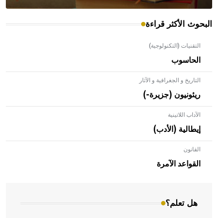
البحوث الأكثر قراءة
التقنيات (التكنولوجية)
الحاسوب
التاريخ و الجغرافية و الآثار
ريئونيون (جزيرة-)
الآداب اللاتينية
إيطالية (الأدب)
القانون
- هل تعلم أن الأبلق نوع من الفنون الهندسية التي ارتبطت
بالعمارة الإسلامية في بلاد الشام ومصر خاصة، حيث يحرص
القواعد الآمرة
المعمار على بناء مداميكه وخاصة في الواجهات
هل تعلم؟