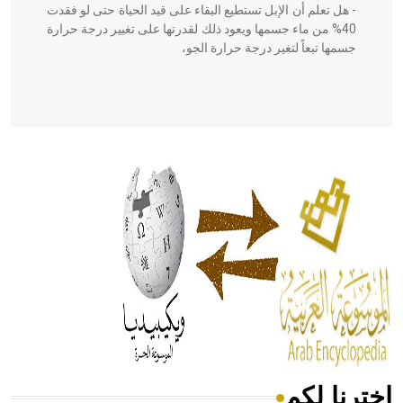
- هل تعلم أن الإبل تستطيع البقاء على قيد الحياة حتى لو فقدت
40% من ماء جسمها ويعود ذلك لقدرتها على تغيير درجة حرارة
جسمها تبعاً لتغير درجة حرارة الجو،
- هل تعلم أن أبقراط كتب في الطب أربعة مؤلفات هي:
الحكم، الأدلة، تنظيم التغذية، ورسالته في جروح الرأس. ويعود
له الفضل بأنه حرر الطب من الدين والفلسفة.
- هل تعلم أن المرجان إفراز حيواني يتكون في البحر ويتركب
من مادة كربونات الكلسيوم، وهو أحمر أو شديد الحمرة وهو
أجود أنواعه، ويمتاز بكبر الحجم ويسمى الش
اخترنا لكم