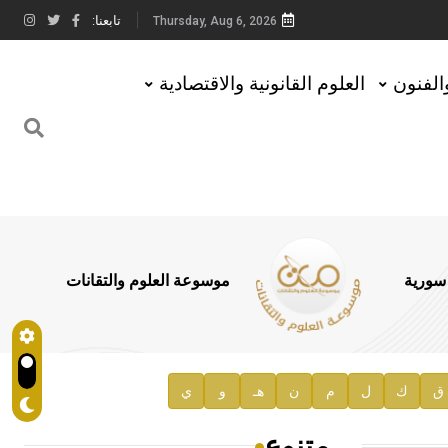
تابعنا:
Thursday, Aug 6, 2026
والفنون
العلوم القانونية والاقتصادية
 سورية
موسوعة العلوم والتقانات
ق
ك
ل
م
ن
هـ
و
ي
متنوع