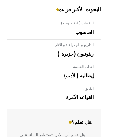
البحوث الأكثر قراءة
التقنيات (التكنولوجية)
الحاسوب
التاريخ و الجغرافية و الآثار
ريئونيون (جزيرة-)
الآداب اللاتينية
إيطالية (الأدب)
القانون
- هل تعلم أن الأبلق نوع من الفنون
الهندسية التي ارتبطت بالعمارة الإسلامية
القواعد الآمرة
في بلاد الشام ومصر خاصة، حيث يحرص
المعمار على بناء مداميكه وخاصة في
الواجهات
هل تعلم؟
- هل تعلم أن الإبل تستطيع البقاء على