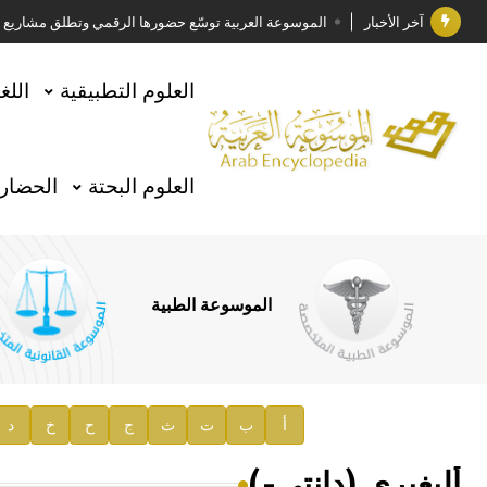
آخر الأخبار
الموسوعة العربية توسّع حضورها الرقمي وتطلق مشاريع معرف
فوز الأستاذ الدكتور وليد محمد السراقبي بجائزة كتارا ل
العلوم التطبيقية
اللغ
جائزة مجمع الملك سلمان العالمي للغة العربية 2025
الأستاذ إياد خالد الطباع مدير عام لهيئة الموسوعة العربية
العلوم البحتة
الحضارة
السيد محمد ياسين صالح وزيرا للثقافة
صدور المجلد الثامن من موسوعة الآثار في سورية
توصيات مجلس الإدارة
الموسوعة الطبية
صدور المجلد السابع من موسوعة الآثار في سورية
صدور المجلد الثامن عشر من الموسوعة الطبية
إعلان..
أ
ب
ت
ث
ج
ح
خ
د
دار الفكر الموزع الحصري لمنشورات هيئة الموسوعة العرب
أليغيري (دانتي-)