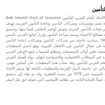
تم اعتمادها مصطلحاً أثرياً يستخدم في
لتأمين
العمارة عموماً وفي العمارة الدينية
الخاصة بالكنائس خصوصاً، وفي
الاتحاد العربي العام للتأمين الاتحاد العام العربي للتأمين Arab General Union of Issurance
الإنكليزية أب
تضم مؤسسات وشركات التأمين وإعادة التأمين العربية، تهدف
هيئات التأمين العربية وتوثيق أواصر التعاون فيما بينها، وتنسيق
- هل تعلم أن أبجر Abgar اسم معروف
ة مصالح الأعضاء وتنمية صناعة التأمين وإبراز كيانها العربي. تأسس
جيداً يعود إلى عدد من الملوك الذين
الاتحاد العام للتأمين عام 1964 بمبادرة خاصة من شركات التأمين وشركات إعادة التأمين
حكموا مدينة إديسا (الرها) من أبجر الأول
ة في مجال التأمين في الأقطار العربية. وهو إحدى المنظمات
وحتى التاسع، وهم ينتسبون إلى أسرة
تخصصة. ففي أواخر الخمسينات ومطلع الستينات شهد الوطن العربي
أوسروين
في المجالات الاقتصادية والاجتماعية لتؤلف نواة للعمل العربي
العام العربي للتأمين. وقد نشأت هذه المنظمات على أساس مهني،
لي عن جامعة الدول العربية والمنظمات التابعة لها. ومقر الاتحاد
- هل تعلم أن الأبجدية الكنعانية تتألف من
حالياً مدينة دمشق. وكان منذ تأسيسه حتى 1979 في مدينة القاهرة، وقد تم نقله إلى دمشق
/22/ علامة كتابية sign تكتب منفصلة
غير متصلة، وتعتمد المبدأ الأكوروفوني،
د عملاً بالمادة الثانية من نظامه الأساسي التي تخوله حق نقل المقر
حيث تقتصر القيمة الصوتية للعلامة الك