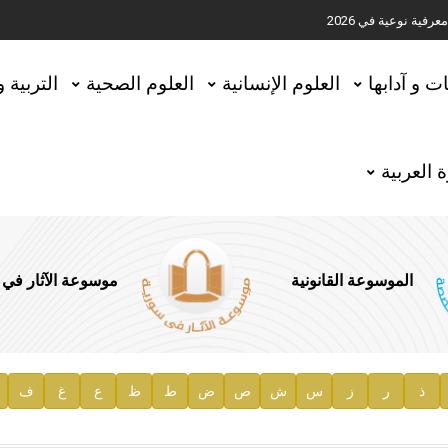
ية نوعية في 2026
تحقيق المخطوطات في العاصمة القطرية الدوحة
ات و آدابها
العلوم الإنسانية
العلوم الصحية
التربية 
 العربية
الموسوعة القانونية
موسوعة الآثار في
ذ
ر
ز
س
ش
ص
ض
ط
ظ
ع
غ
ف
ية