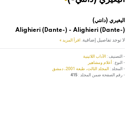
هيئة الموسوعة العربية تطلق موسوعات جديدة في عام 2026
اليغيري (دانتي)
Alighieri (Dante-) - Alighieri (Dante-)
لا توجد تفاصيل إضافية.
اقرأ المزيد »
- التصنيف :
الآداب اللاتينية
- النوع :
أعلام ومشاهير
- المجلد :
المجلد الثالث، طبعة 2001، دمشق
- رقم الصفحة ضمن المجلد :
415