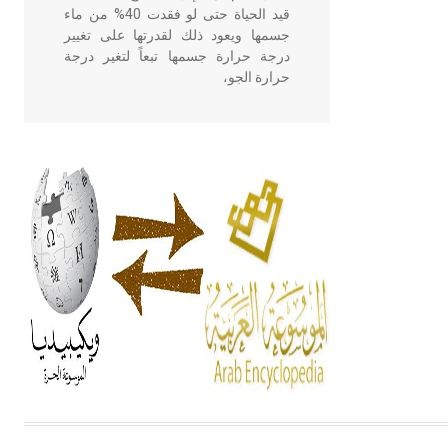
قيد الحياة حتى لو فقدت 40% من ماء
جسمها ويعود ذلك لقدرتها على تغيير
درجة حرارة جسمها تبعاً لتغير درجة
حرارة الجو،
- هل تعلم أن أبقراط كتب في الطب
أربعة مؤلفات هي: الحكم، الأدلة، تنظيم
التغذية، ورسالته في جروح الرأس.
ويعود له الفضل بأنه حرر الطب من
الدين والفلسفة.
- هل تعلم أن المرجان إفراز حيواني
يتكون في البحر ويتركب من مادة
كربونات الكلسيوم، وهو أحمر أو شديد
الحمرة وهو أجود أنواعه، ويمتاز بكبر
الحجم ويسمى الش
هل تعلم أن الأبسيد كلمة فرنسية اللفظ