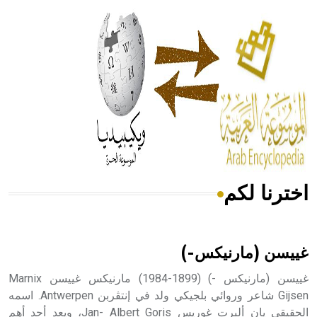
الحكم، الأدلة، تنظيم التغذية، ورسالته في جروح الرأس. ويعود
له الفضل بأنه حرر الطب من الدين والفلسفة.
- هل تعلم أن المرجان إفراز حيواني يتكون في البحر ويتركب
من مادة كربونات الكلسيوم، وهو أحمر أو شديد الحمرة وهو
أجود أنواعه، ويمتاز بكبر الحجم ويسمى الش
اخترنا لكم
هل تعلم أن الأبسيد كلمة فرنسية اللفظ تم اعتمادها مصطلحاً
أثرياً يستخدم في العمارة عموماً وفي العمارة الدينية الخاصة
بالكنائس خصوصاً، وفي الإنكليزية أب
غييسن (مارنيكس-)
غييسن (مارنيكس -) (1899-1984) مارنيكس غييسن Marnix
Gijsen شاعر وروائي بلجيكي ولد في إنتڤربن Antwerpen. اسمه
الحقيقي يان ألبرت غوريس Jan- Albert Goris، ويعد أحد أهم
- هل تعلم أن أبجر Abgar اسم معروف جيداً يعود إلى عدد من