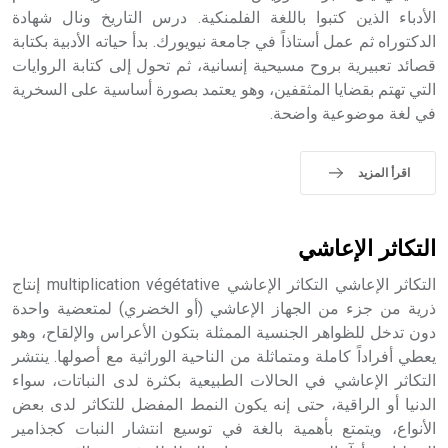
الملوك الذين حكموا مدينة إديسا (الرها) من أبجر الأول وحتى
الأدباء الذين كتبوا باللغة الفلمنكية. درس التاريخ ونال شهادة
التاسع، وهم ينتسبون إلى أسرة أوسروين
الدكتوراه ثم عمل أستاذاً في جامعة نيويورك. بدأ حياته الأدبية بكتابة
قصائد تعبيرية بروح مسيحية إنسانية، ثم تحول إلى كتابة الروايات
التي تهتم بقضايا المثقفين، وهو يعتمد بصورة أساسية على السخرية
في لغة موضوعية واضحة.
- هل تعلم أن الأبجدية الكنعانية تتألف من /22/ علامة كتابية
sign تكتب منفصلة غير متصلة، وتعتمد المبدأ الأكوروفوني،
اقرأ المزيد
حيث تقتصر القيمة الصوتية للعلامة الك
التكاثر الإعاشي
التكاثر الإعاشي التكاثر الإعاشي multiplication végétative إنتاج
ذرية من جزء من الجهاز الإعاشي (أو الخضري) لمتعضية واحدة
دون تدخل للظواهر الجنسية الممثلة بتكون الأعراس والإلقاح، وهو
يعطي أفراداً كاملة ومتماثلة من الناحية الوراثية مع أصولها. ينتشر
التكاثر الإعاشي في الحالات الطبيعية بكثرة لدى النباتات، سواء
الدنيا أو الراقية، حتى إنه يكون النمط المفضل للتكاثر لدى بعض
الأنواع، ويتمتع بأهمية بالغة في توسيع انتشار النبات كجذامير