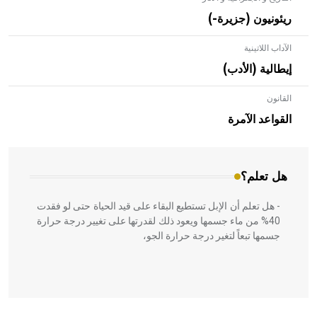
ريئونيون (جزيرة-)
الآداب اللاتينية
إيطالية (الأدب)
القانون
- هل تعلم أن الأبلق نوع من الفنون الهندسية التي ارتبطت
بالعمارة الإسلامية في بلاد الشام ومصر خاصة، حيث يحرص
القواعد الآمرة
المعمار على بناء مداميكه وخاصة في الواجهات
هل تعلم؟
- هل تعلم أن الإبل تستطيع البقاء على قيد الحياة حتى لو فقدت
40% من ماء جسمها ويعود ذلك لقدرتها على تغيير درجة حرارة
جسمها تبعاً لتغير درجة حرارة الجو،
- هل تعلم أن أبقراط كتب في الطب أربعة مؤلفات هي: