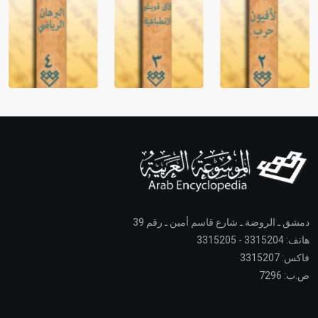
دمشق ـ الروضة ـ شارع قاسم أمين ـ رقم 39
هاتف: 3315204 - 3315205
فاكس: 3315207
ص.ب: 7296