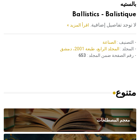
بالستيه
هيئة الموسوعة العربية تطلق موسوعات جديدة في عام 2026
Ballistics - Balistique
لا توجد تفاصيل إضافية.
اقرأ المزيد »
- التصنيف :
الصناعة
- المجلد :
المجلد الرابع، طبعة 2001، دمشق
- رقم الصفحة ضمن المجلد :
653
متنوع
معجم المصطلحات