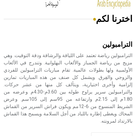
اخترنا لكم
هل تعلم أن الأبسيد كلمة فرنسية اللفظ تم اعتمادها مصطلحاً
أثرياً يستخدم في العمارة عموماً وفي العمارة الدينية الخاصة
بالكنائس خصوصاً، وفي الإنكليزية أب
الترامبولين
الترامبولين رياضة تعتمد على اللياقة والرشاقة ودقة التوقيت. وهي
مزيج من رياضة الجمباز والألعاب البهلوانية. وتندرج في الألعاب
الأولمبية ولها بطولات عالمية. تقام مباريات الترامبولين للفردي
- هل تعلم أن أبجر Abgar اسم معروف جيداً يعود إلى عدد من
الملوك الذين حكموا مدينة إديسا (الرها) من أبجر الأول وحتى
والزوجي والفِرق. ويشمل كل صنف من هذه المباريات تمارين
التاسع، وهم ينتسبون إلى أسرة أوسروين
إلزامية وأخرى اختيارية، ويتألف كل منها من عشر حركات.
والترامبولين سرير يراوح طوله بين 3.60م-4.30م وعرضه من
1.80م إلى 2.15م وارتفاعه من 95سم إلى 105سم. وعرض
الشريط المنسوج من 6-12مم ويكون فراش السرير من القماش
المحاك ويغطى إطاره باللباد من أجل السلامة ويسمح هذا القماش
- هل تعلم أن الأبجدية الكنعانية تتألف من /22/ علامة كتابية
بالارتداد لمرونته.
sign تكتب منفصلة غير متصلة، وتعتمد المبدأ الأكوروفوني،
حيث تقتصر القيمة الصوتية للعلامة الك