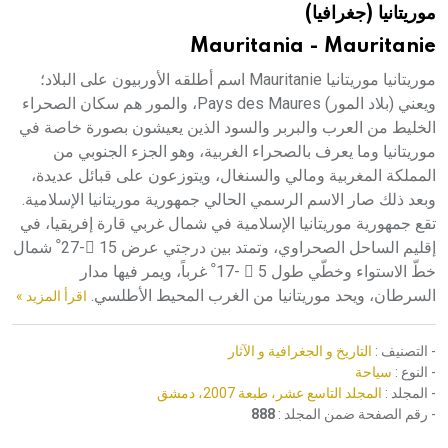
موريتانيا (جغرافيا)
هيئة الموسوعة العربية تطلق موسوعات جديدة في عام 2026
Mauritania - Mauritanie
موريتانيا موريتانيا Mauritanie اسم أطلقه الأوربيون على البلاد؛
ويعني (بلاد المور) Pays des Maures، والمور هم سكان الصحراء
الخليط من العرب والبربر والسود الذين يعيشون بصورة خاصة في
موريتانيا وما يعرف بالصحراء الغربية، وهو الجزء الجنوبي من
المملكة المغربية ومالي والسنغال، ويتوزعون على قبائل عديدة،
وبعد ذلك صار الاسم الرسمي الحالي جمهورية موريتانيا الإسلامية.
تقع جمهورية موريتانيا الإسلامية في شمال غربي قارة إفريقيا، في
إقليم الساحل الصحراوي، وتمتد بين درجتي عرض 15 ْ-27 ْ شمال
خطّ الاستواء وخطّي طول 5 ْ -17 ْ غرباً، ويمر فيها مدار
السرطان، ويحد موريتانيا من الغرب المحيط الأطلسي.
اقرأ المزيد »
- التصنيف :
التاريخ و الجغرافية و الآثار
- النوع :
سياحة
- المجلد :
المجلد التاسع عشر، طبعة 2007، دمشق
- رقم الصفحة ضمن المجلد :
888