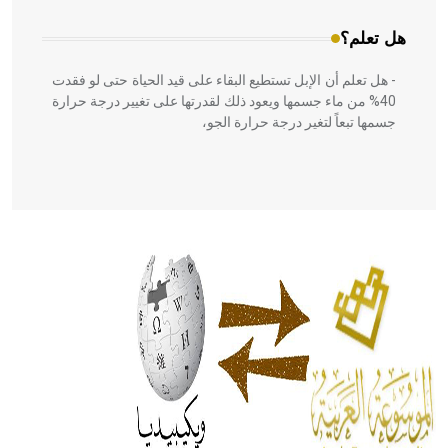
هل تعلم؟
- هل تعلم أن الإبل تستطيع البقاء على قيد الحياة حتى لو فقدت
40% من ماء جسمها ويعود ذلك لقدرتها على تغيير درجة حرارة
جسمها تبعاً لتغير درجة حرارة الجو،
- هل تعلم أن أبقراط كتب في الطب أربعة مؤلفات هي:
الحكم، الأدلة، تنظيم التغذية، ورسالته في جروح الرأس. ويعود
له الفضل بأنه حرر الطب من الدين والفلسفة.
- هل تعلم أن المرجان إفراز حيواني يتكون في البحر ويتركب
من مادة كربونات الكلسيوم، وهو أحمر أو شديد الحمرة وهو
أجود أنواعه، ويمتاز بكبر الحجم ويسمى الش