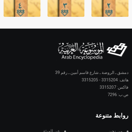
دمشق ـ الروضة ـ شارع قاسم أمين ـ رقم 39
هاتف: 3315204 - 3315205
فاكس: 3315207
ص.ب: 7296
روابط متنوعة
من نحن
عن الهيئة