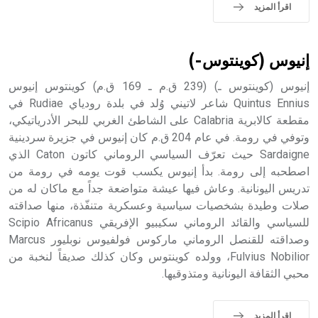
اقرأ المزيد
إنيوس (كوينتوس-)
إنيوس (كوينتوس ـ) (239 ق.م ـ 169 ق.م) كوينتوس إنيوس
Quintus Ennius شاعر لاتيني وُلد في بلدة رودياي Rudiae في
مقطعة كالابرية Calabria على الشاطئ الغربي للبحر الأدرياتيكي،
وتوفي في رومة. في عام 204 ق.م كان إنيوس في جزيرة سردينية
Sardaigne حيث تعرّف السياسي الروماني كاتون Caton الذي
اصطحبه إلى رومة. بدأ إنيوس يكسب قوت يومه في رومة من
تدريس اليونانية. وعاش فيها عيشة متواضعة جداً مع ماكان له من
صلات وطيدة بشخصيات سياسية وعسكرية متنفّذة، منها صداقته
للسياسي والقائد الروماني سكيبيو الإفريقي Scipio Africanus
وصداقته للقنصل الروماني ماركوس فولفيوس نوبليور Marcus
Fulvius Nobilior، وولده كوينتوس وكان كذلك صديقاً لنخبة من
محبي الثقافة اليونانية ومتذوقيها.
اقرأ المزيد