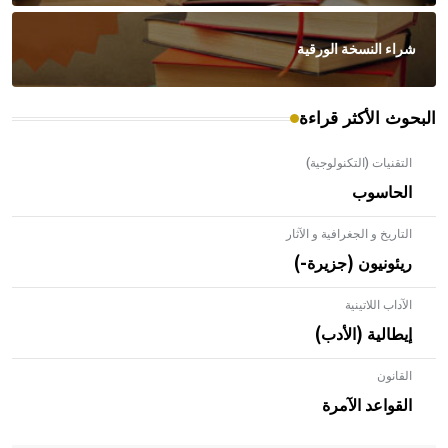
شراء النسخة الورقية
البحوث الأكثر قراءة
التقنيات (التكنولوجية)
الحاسوب
التاريخ و الجغرافية و الآثار
ريئونيون (جزيرة-)
الآداب اللاتينية
إيطالية (الأدب)
القانون
- هل تعلم أن الأبلق نوع من الفنون الهندسية التي ارتبطت
بالعمارة الإسلامية في بلاد الشام ومصر خاصة، حيث يحرص
القواعد الآمرة
المعمار على بناء مداميكه وخاصة في الواجهات