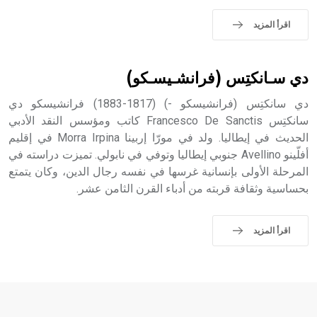
اقرأ المزيد
دي سـانكتِس (فرانشـيسـكو)
دي سانكتِس (فرانشيسكو -) (1817-1883) فرانشيسكو دي
سانكتِس Francesco De Sanctis كاتب ومؤسس النقد الأدبي
الحديث في إيطاليا. ولد في مورّا إربينا Morra Irpina في إقليم
أفلّينو Avellino جنوبي إيطاليا وتوفي في نابولي. تميزت دراسته في
المرحلة الأولى بإنسانية غرسها في نفسه رجال الدين، وكان يتمتع
بحساسية وثقافة قربته من أدباء القرن الثامن عشر.
اقرأ المزيد