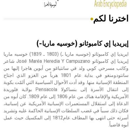
اخترنا لكم
هل تعلم أن الأبسيد كلمة فرنسية اللفظ تم اعتمادها مصطلحاً
أثرياً يستخدم في العمارة عموماً وفي العمارة الدينية الخاصة
بالكنائس خصوصاً، وفي الإنكليزية أب
إيريديا إي كامبوثانو (خوسيه ماريا-)
ايريديا إي كامبوثانو (خوسيه ماريا ـ) (1803 ـ 1839) خوسيه ماريا
إيريديا إي كامبوثانو José Maréa Heredia Y Campuzano شاعر
وكاتب مسرحي كوبي ولد في سانتياغو من أبوين هاجرا إليها من
- هل تعلم أن أبجر Abgar اسم معروف جيداً يعود إلى عدد من
الملوك الذين حكموا مدينة إديسا (الرها) من أبجر الأول وحتى
سانتودومنغو في بداية عام 1801 هرباً من الغزو الذي اجتاح
التاسع، وهم ينتسبون إلى أسرة أوسروين
المنطقة الإسبانية منها. وقد أدت الأحوال السياسية التي ألمّت بكوبة
إلى انتقال الأسرة إلى بنساكولا Pensacola بولاية فلوريدة
الأمريكية والإقامة هناك من عام 1806 إلى عام 1809. كان أبوه من
الدعاة إلى استقلال المستعمرات الإسبانية الأمريكية عن إسبانية،
فكان ذلك سبباً في غضب السلطات الإسبانية الحاكمة عليه وتشريد
- هل تعلم أن الأبجدية الكنعانية تتألف من /22/ علامة كتابية
أسرته حتى انتهى بها المطاف عام1812 إلى المكسيك حيث عمل
sign تكتب منفصلة غير متصلة، وتعتمد المبدأ الأكوروفوني،
أبوه قاضياً.
حيث تقتصر القيمة الصوتية للعلامة الك