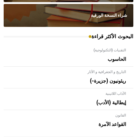
شراء النسخة الورقية
البحوث الأكثر قراءة
التقنيات (التكنولوجية)
الحاسوب
التاريخ و الجغرافية و الآثار
ريئونيون (جزيرة-)
الآداب اللاتينية
إيطالية (الأدب)
القانون
- هل تعلم أن الأبلق نوع من الفنون الهندسية التي ارتبطت
بالعمارة الإسلامية في بلاد الشام ومصر خاصة، حيث يحرص
القواعد الآمرة
المعمار على بناء مداميكه وخاصة في الواجهات