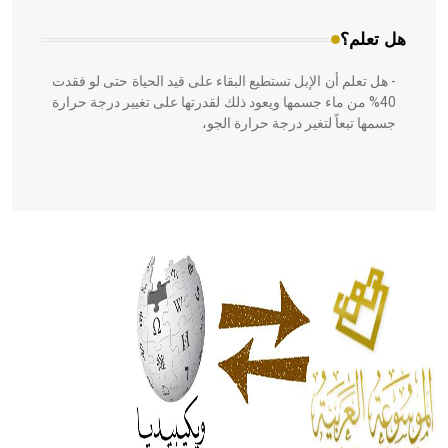
هل تعلم؟
- هل تعلم أن الإبل تستطيع البقاء على قيد الحياة حتى لو فقدت
40% من ماء جسمها ويعود ذلك لقدرتها على تغيير درجة حرارة
جسمها تبعاً لتغير درجة حرارة الجو،
- هل تعلم أن أبقراط كتب في الطب أربعة مؤلفات هي:
الحكم، الأدلة، تنظيم التغذية، ورسالته في جروح الرأس. ويعود
له الفضل بأنه حرر الطب من الدين والفلسفة.
- هل تعلم أن المرجان إفراز حيواني يتكون في البحر ويتركب
من مادة كربونات الكلسيوم، وهو أحمر أو شديد الحمرة وهو
أجود أنواعه، ويمتاز بكبر الحجم ويسمى الش