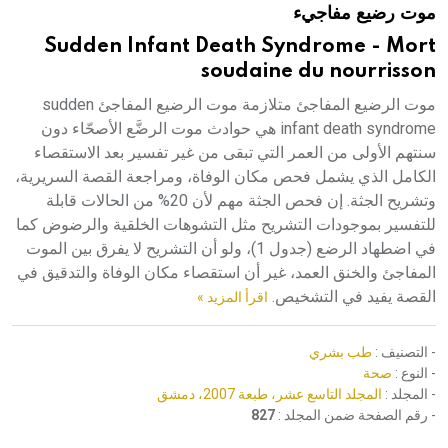
موت رضيع مفاجيء
هيئة الموسوعة العربية تطلق موسوعات جديدة في عام 2026
Sudden Infant Death Syndrome - Mort
soudaine du nourrisson
موت الرضيع المفاجئ متلازمة موت الرضيع المفاجئ sudden
infant death syndrome هي حوادث موت الرضَّع الأصحّاء دون
سنتهم الأولى من العمر التي تبقى من غير تفسير بعد الاستقصاء
الكامل الذي يشمل فحص مكان الوفاة، ومراجعة القصة السريرية،
وتشريح الجثة. إن فحص الجثة مهم لأن 20% من الحالات قابلة
للتفسير بموجودات التشريح مثل التشوهات الخلقية والرضوض كما
في اضطهاد الرضع (جدول 1)، ولو أن التشريح لا يفرق بين الموت
المفاجئ والخنق العمد، غير أن استقصاء مكان الوفاة والتدقيق في
القصة يفيد في التشخيص.
اقرأ المزيد »
- التصنيف :
طب بشري
- النوع :
صحة
- المجلد :
المجلد التاسع عشر، طبعة 2007، دمشق
- رقم الصفحة ضمن المجلد :
827