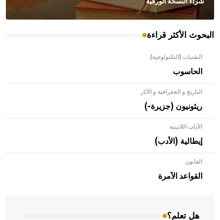
شراء النسخة الورقية
البحوث الأكثر قراءة
التقنيات (التكنولوجية)
الحاسوب
التاريخ و الجغرافية و الآثار
ريئونيون (جزيرة-)
الآداب اللاتينية
إيطالية (الأدب)
القانون
- هل تعلم أن الأبلق نوع من الفنون الهندسية التي ارتبطت
بالعمارة الإسلامية في بلاد الشام ومصر خاصة، حيث يحرص
القواعد الآمرة
المعمار على بناء مداميكه وخاصة في الواجهات
هل تعلم؟