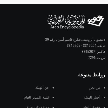
دمشق ـ الروضة ـ شارع قاسم أمين ـ رقم 39
هاتف: 3315204 - 3315205
فاكس: 3315207
ص.ب: 7296
روابط متنوعة
من نحن
عن الهيئة
أخبار الهيئة
كلمة المدير العام
حقوق النشر
مواقع ذات صلة