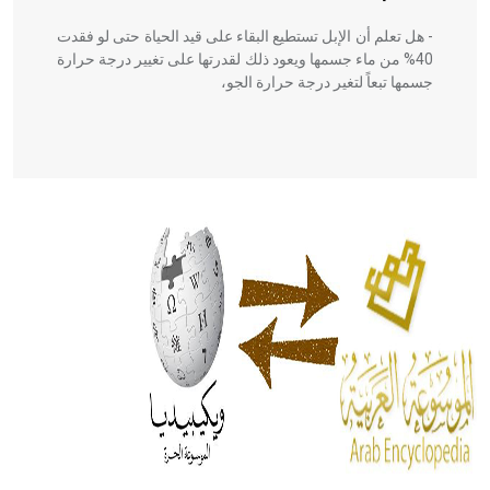
- هل تعلم أن الإبل تستطيع البقاء على قيد الحياة حتى لو فقدت
40% من ماء جسمها ويعود ذلك لقدرتها على تغيير درجة حرارة
جسمها تبعاً لتغير درجة حرارة الجو،
- هل تعلم أن أبقراط كتب في الطب أربعة مؤلفات هي:
الحكم، الأدلة، تنظيم التغذية، ورسالته في جروح الرأس. ويعود
له الفضل بأنه حرر الطب من الدين والفلسفة.
- هل تعلم أن المرجان إفراز حيواني يتكون في البحر ويتركب
من مادة كربونات الكلسيوم، وهو أحمر أو شديد الحمرة وهو
أجود أنواعه، ويمتاز بكبر الحجم ويسمى الش