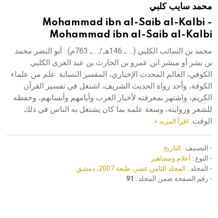
محمد سايب كلبي
هيئة الموسوعة العربية تطلق موسوعات جديدة في عام 2026
Mohammad ibn al-Saib al-Kalbi -
Mohammad ibn al-Saib al-Kalbi
محمد بن السائب الكلبي (… ـ 146هـ/… ـ 763م) أبو النضر محمد
بن بشر أو مبشر ابن عمرو بن الحارث بن عبد العزى الكلبي
الكوفي، العالم المحدث الإخباري، المفسر النسابة. علم من علماء
الكوفة، وأحد رواة الحديث الشريف، اشتغل في تفسير القرآن
الكريم، واشتهر بمعرفته لأخبار العرب وأيامهم وأنسابهم، وحفظه
للشعر وروايته، وسعة علمه بما كان يشتغل به الناس في ذلك
الوقت.
اقرأ المزيد »
- التصنيف :
التاريخ
- النوع :
أعلام ومشاهير
- المجلد :
المجلد الثامن عشر، طبعة 2007، دمشق
- رقم الصفحة ضمن المجلد :
91