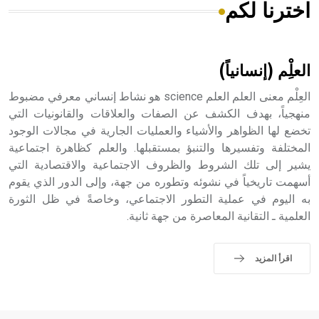
اخترنا لكم
هل تعلم أن الأبسيد كلمة فرنسية اللفظ تم اعتمادها مصطلحاً
أثرياً يستخدم في العمارة عموماً وفي العمارة الدينية الخاصة
بالكنائس خصوصاً، وفي الإنكليزية أب
العلِْم (إنسانياً)
العِلْم معنى العلم العلم science هو نشاط إنساني معرفي مضبوط
منهجياً، بهدف الكشف عن الصفات والعلاقات والقانونيات التي
تخضع لها الظواهر والأشياء والعمليات الجارية في مجالات الوجود
- هل تعلم أن أبجر Abgar اسم معروف جيداً يعود إلى عدد من
الملوك الذين حكموا مدينة إديسا (الرها) من أبجر الأول وحتى
المختلفة وتفسيرها والتنبؤ بمستقبلها. والعلم كظاهرة اجتماعية
التاسع، وهم ينتسبون إلى أسرة أوسروين
يشير إلى تلك الشروط والظروف الاجتماعية والاقتصادية التي
أسهمت تاريخياً في نشوئه وتطوره من جهة، وإلى الدور الذي يقوم
به اليوم في عملية التطور الاجتماعي، وخاصةً في ظل الثورة
العلمية ـ التقانية المعاصرة من جهة ثانية.
- هل تعلم أن الأبجدية الكنعانية تتألف من /22/ علامة كتابية
sign تكتب منفصلة غير متصلة، وتعتمد المبدأ الأكوروفوني،
اقرأ المزيد
حيث تقتصر القيمة الصوتية للعلامة الك