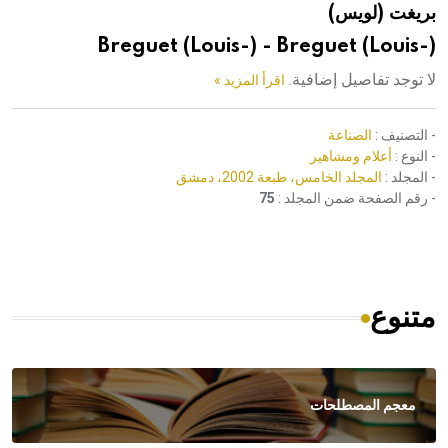
بريغت (لويس)
هيئة الموسوعة العربية تطلق موسوعات جديدة في عام 2026
Breguet (Louis-) - Breguet (Louis-)
لا توجد تفاصيل إضافية.
اقرأ المزيد »
- التصنيف :
الصناعة
- النوع :
أعلام ومشاهير
- المجلد :
المجلد الخامس، طبعة 2002، دمشق
- رقم الصفحة ضمن المجلد :
75
متنوع
معجم المصطلحات