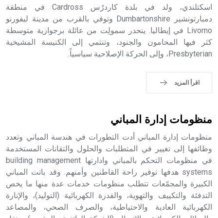
اسكتلندي، ولد في بلدة كاردرُس Cardross في منطقة
- هل تعلم أن أبجر Abgar اسم معروف جيداً يعود إلى عدد من
الملوك الذين حكموا مدينة إديسا (الرها) من أبجر الأول وحتى
دمبارتونشير Dumbartonshire وتوفي بالقرب من مدينة ليفورنو
التاسع، وهم ينتسبون إلى أسرة أوسروين
Livorno في إيطاليا. ينحدر سمولِت من عائلة برجوازية متوسطة
كثر فيها المحامون والجنود، وتنتمي إلى الكنيسة المشيخية
Presbyterian، وإلى الحركة الإصلاحية سياسياً.
- هل تعلم أن الأبجدية الكنعانية تتألف من /22/ علامة كتابية
اقرأ المزيد
sign تكتب منفصلة غير متصلة، وتعتمد المبدأ الأكوروفوني،
حيث تقتصر القيمة الصوتية للعلامة الك
منظومات إدارة المباني
منظومات إدارة المباني أدت التطورات في هندسة المباني وتعدد
وظائفها إلى تغيير في المتطلبات والحلول والتقانات المستخدمة
في منظومات التحكم بالمباني وادارتها building management
systems هدفها توفير راحة القاطنين وأمنهم. وقد باتت المباني
الكبيرة والمجمّعات تتطلب منظومات خدمات عدة منها ما يخص
التدفئة والتكييف والتهوية، والقدرة الكهربائية (التوليد)، والإنارة
الكهربائية العادية والاحتياطية، والصرف الصحي، والمصاعد