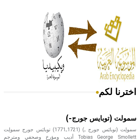
- هل تعلم أن أبقراط كتب في الطب أربعة مؤلفات هي:
الحكم، الأدلة، تنظيم التغذية، ورسالته في جروح الرأس. ويعود
له الفضل بأنه حرر الطب من الدين والفلسفة.
- هل تعلم أن المرجان إفراز حيواني يتكون في البحر ويتركب
من مادة كربونات الكلسيوم، وهو أحمر أو شديد الحمرة وهو
أجود أنواعه، ويمتاز بكبر الحجم ويسمى الش
اخترنا لكم
هل تعلم أن الأبسيد كلمة فرنسية اللفظ تم اعتمادها مصطلحاً
أثرياً يستخدم في العمارة عموماً وفي العمارة الدينية الخاصة
بالكنائس خصوصاً، وفي الإنكليزية أب
سمولت (توبايس جورج-)
سمولِت (توبايَس جورج ـ) (1721ـ1771) توبايَس جورج سمولِت
Tobias George Smollett أديب ومؤرخ وصحفي ومترجم