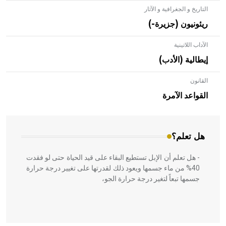
التاريخ و الجغرافية و الآثار
ريئونيون (جزيرة-)
الآداب اللاتينية
إيطالية (الأدب)
القانون
- هل تعلم أن الأبلق نوع من الفنون الهندسية التي ارتبطت
بالعمارة الإسلامية في بلاد الشام ومصر خاصة، حيث يحرص
القواعد الآمرة
المعمار على بناء مداميكه وخاصة في الواجهات
هل تعلم؟
- هل تعلم أن الإبل تستطيع البقاء على قيد الحياة حتى لو فقدت
40% من ماء جسمها ويعود ذلك لقدرتها على تغيير درجة حرارة
جسمها تبعاً لتغير درجة حرارة الجو،