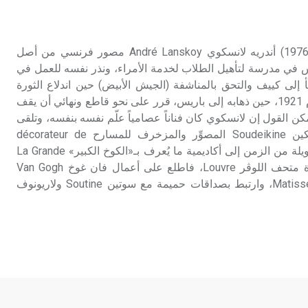
تم اعتمادها مصطلحاً أثرياً يستخدم في
العمارة عموماً وفي العمارة الدينية
الخاصة بالكنائس خصوصاً، وفي
لانسكوي (أندريه ـ) (1902 ـ 1976) أندريه لانسكوي André Lanskoy مصور فرنسي من أصل
الإنكليزية أب
ي مدرسة لتأهيل الطلاب لخدمة الأمراء، ونذر نفسه للعمل في
إلى كييف والتحق بالمناشفة (الجيش الأبيض) حين اندلاع الثورة
- هل تعلم أن أبجر Abgar اسم معروف
البلشفية عام 1917. وفي عام 1921، حين ذهابه إلى باريس، قرر على نحو قاطع ونهائي أن يقف
جيداً يعود إلى عدد من الملوك الذين
كن القول إن لانسكوي كان فناناً عصامياً علّم نفسه بنفسه، وتلقى
حكموا مدينة إديسا (الرها) من أبجر الأول
أصول المهنة على يد سوديكين Soudeikine المصوِّر والمزخرف للمسارح décorateur de
وحتى التاسع، وهم ينتسبون إلى أسرة
théâtre. وكان يتردد لفترة طويلة من الزمن إلى أكاديمية ما يُعرف بـ«الكوخ الكبير» La Grande
أوسروين
Chaumière، ويثابر على زيارة متحف اللوڤر Louvre، فاطلع على أعمال فان غوخ Van Gogh
وسيزان Cézanne وماتيس Matisse، وارتبط بصداقات حميمة مع سوتين Soutine ولاريونوف
- هل تعلم أن الأبجدية الكنعانية تتألف من
/22/ علامة كتابية sign تكتب منفصلة
غير متصلة، وتعتمد المبدأ الأكوروفوني،
حيث تقتصر القيمة الصوتية للعلامة الك