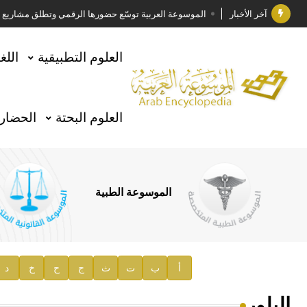
آخر الأخبار
الموسوعة العربية توسّع حضورها الرقمي وتطلق مشاريع معرف
فوز الأستاذ الدكتور وليد محمد السراقبي بجائزة كتارا ل
العلوم التطبيقية
اللغ
جائزة مجمع الملك سلمان العالمي للغة العربية 2025
الأستاذ إياد خالد الطباع مدير عام لهيئة الموسوعة العربية
العلوم البحتة
الحضارة
السيد محمد ياسين صالح وزيرا للثقافة
صدور المجلد الثامن من موسوعة الآثار في سورية
توصيات مجلس الإدارة
الموسوعة الطبية
صدور المجلد السابع من موسوعة الآثار في سورية
صدور المجلد الثامن عشر من الموسوعة الطبية
إعلان..
أ
ب
ت
ث
ج
ح
خ
د
دار الفكر الموزع الحصري لمنشورات هيئة الموسوعة العرب
البِلور