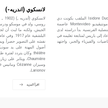
لانسكوي (اندريه-)
لوتْرِيامُن (كونت دي ـ) (1846ـ 1870) إيزيدور دوكاس Isidore Ducasse الملقب بكونت دي
لوتْرِيامُن Comte de Lautréamont؛ شاعر فرنسي ولد في مونتيڤيديو Montevideo عاصمة
روسي، ولد في موسكو ودرس ف
صلية الفرنسية. بدأ دراسته لدى
الجيش، ولكنه ما لبث أن لجأ 
اد إلى باريس لمتابعة تعليمه في
يات والفيزياء والجبر، واجتهد
نفسَه على التصوير حصراً. ويم
Larionov،
اقرأ المزيد