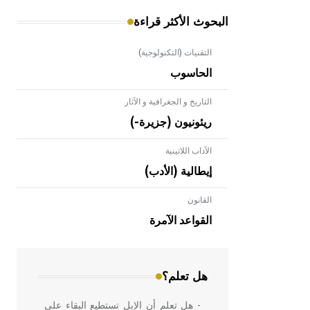
البحوث الأكثر قراءة
التقنيات (التكنولوجية)
الحاسوب
التاريخ و الجغرافية و الآثار
ريئونيون (جزيرة-)
الآداب اللاتينية
إيطالية (الأدب)
القانون
- هل تعلم أن الأبلق نوع من الفنون
الهندسية التي ارتبطت بالعمارة الإسلامية
القواعد الآمرة
في بلاد الشام ومصر خاصة، حيث يحرص
المعمار على بناء مداميكه وخاصة في
الواجهات
هل تعلم؟
- هل تعلم أن الإبل تستطيع البقاء على