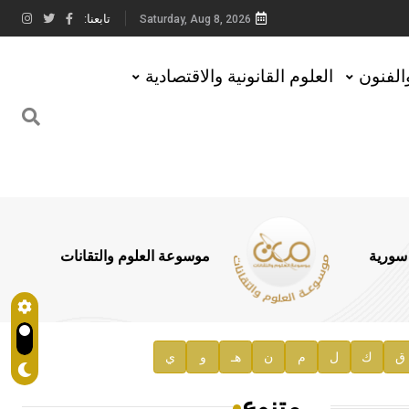
تابعنا:
Saturday, Aug 8, 2026
والفنون
العلوم القانونية والاقتصادية
 سورية
موسوعة العلوم والتقانات
ق
ك
ل
م
ن
هـ
و
ي
متنوع