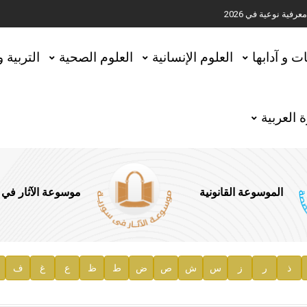
ية نوعية في 2026
تحقيق المخطوطات في العاصمة القطرية الدوحة
ات و آدابها
العلوم الإنسانية
العلوم الصحية
التربية 
 العربية
الموسوعة القانونية
موسوعة الآثار في
ذ
ر
ز
س
ش
ص
ض
ط
ظ
ع
غ
ف
ية