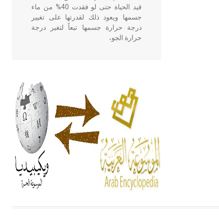
قيد الحياة حتى لو فقدت 40% من ماء
جسمها ويعود ذلك لقدرتها على تغيير
درجة حرارة جسمها تبعاً لتغير درجة
حرارة الجو،
- هل تعلم أن أبقراط كتب في الطب
أربعة مؤلفات هي: الحكم، الأدلة، تنظيم
التغذية، ورسالته في جروح الرأس.
ويعود له الفضل بأنه حرر الطب من
الدين والفلسفة.
- هل تعلم أن المرجان إفراز حيواني
يتكون في البحر ويتركب من مادة
كربونات الكلسيوم، وهو أحمر أو شديد
الحمرة وهو أجود أنواعه، ويمتاز بكبر
الحجم ويسمى الش
هل تعلم أن الأبسيد كلمة فرنسية اللفظ