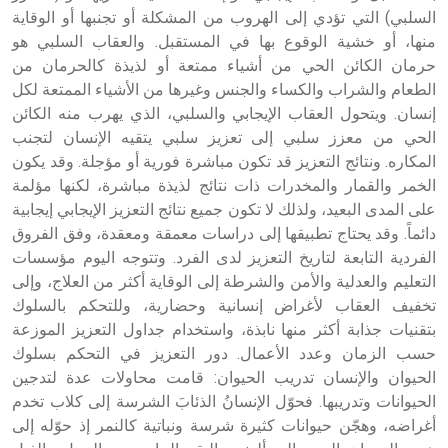
السلبي) التي تؤدي إلى الهروب من المشكلة أو تجنبها أو الوقاية
منها، أو خشية الوقوع بها في المستقبل. والعقاب السلبي هو
حرمان الكائن الحي من أشياء ممتعة أو لذيذة كالحرمان من
الطعام والشراب والكساء والجنس وغيرها من الأشياء الممتعة لكل
إنسان. ويتحول العقاب الإيجابي والسلبي، الذي يهرب منه الكائن
الحي من معزز سلبي إلى تعزيز سلبي يتقيه الإنسان لتجنب
المكاره. ونتائج التعزيز قد تكون مباشرة فورية أو مؤجلة. وقد يكون
الخمر والقمار والمخدرات ذات نتائج لذيذة مباشرة، لكنها مؤلمة
على المدى البعيد، ولذلك لا تكون جميع نتائج التعزيز الإيجابي إيجابية
دائماً. وقد يحتاج تطبيقها إلى دراسات معمقة ومعقدة، وفق الفروق
الفردية التابعة لتاريخ التعزيز لدى الفرد. وتتوجه اليوم مؤسسات
التعليم والعدلية والأمن والشرطة إلى الوقاية أكثر من العلاج، وإلى
تخفيف العقاب لأغراض إنسانية وحضارية، وللتحكم بالسلوك
بتقنيات جذابة أكثر منها نابذة، واستخدام جداول التعزيز الموزعة
حسب الزمان وعدد الأعمال. دور التعزيز في التحكم بسلوك
الحيوان والإنسان تدريب الحيوان: قامت محاولات عدة لتدجين
الحيوانات وتدريبها. فحوّل الإنسانُ الذئابَ الشرسة إلى كلاب تخدم
أغراضه، وهجّن حيوانات كثيرة شرسة ونباتية كالنمر إذ حوّله إلى