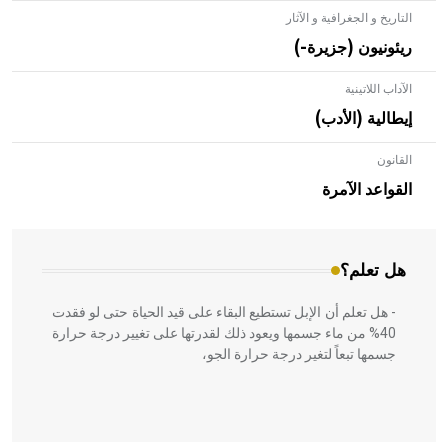
التاريخ و الجغرافية و الآثار
ريئونيون (جزيرة-)
الآداب اللاتينية
إيطالية (الأدب)
القانون
- هل تعلم أن الأبلق نوع من الفنون الهندسية التي ارتبطت
بالعمارة الإسلامية في بلاد الشام ومصر خاصة، حيث يحرص
القواعد الآمرة
المعمار على بناء مداميكه وخاصة في الواجهات
هل تعلم؟
- هل تعلم أن الإبل تستطيع البقاء على قيد الحياة حتى لو فقدت
40% من ماء جسمها ويعود ذلك لقدرتها على تغيير درجة حرارة
جسمها تبعاً لتغير درجة حرارة الجو،