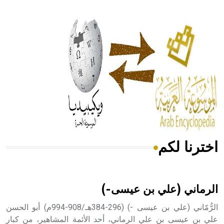
- هل تعلم أن أبقراط كتب في الطب أربعة مؤلفات هي:
الحكم، الأدلة، تنظيم التغذية، ورسالته في جروح الرأس. ويعود
له الفضل بأنه حرر الطب من الدين والفلسفة.
- هل تعلم أن المرجان إفراز حيواني يتكون في البحر ويتركب
من مادة كربونات الكلسيوم، وهو أحمر أو شديد الحمرة وهو
أجود أنواعه، ويمتاز بكبر الحجم ويسمى الش
اخترنا لكم
هل تعلم أن الأبسيد كلمة فرنسية اللفظ تم اعتمادها مصطلحاً
أثرياً يستخدم في العمارة عموماً وفي العمارة الدينية الخاصة
بالكنائس خصوصاً، وفي الإنكليزية أب
الرماني (علي بن عيسى-)
الرُّمّاني (علي بن عيسى -) (296-384هـ/908-994م) أبو الحسن
علي بن عيسى بن علي الرماني، أحد الأئمة المشاهير، من كبار