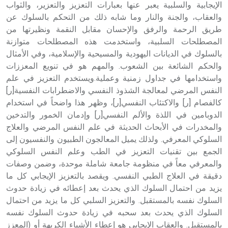
الإيجابية والسلبية يعبر عنها بعبارات التعزيز والتعزير، والثواب
والعقاب، والجنة والنار وما شابه ذلك من التحكم بالسلوك عن
طريق الرحمة والرفق والإحسان مقابل النقمة ونظيرتها من
المصطلحات السلبية، واستخدمت هذه المصطلحات متوازنة
بالسلوك في الديانات اليهودية والمسيحية والإسلامية، وفي الأمثال
والحكم الشائعة بين الشعوب. والمهم هو في تنويع المعززات
واستخدامها في جداول زمنية وعملية.ويستخدم التعزيز في علم
النفس المرضي لمعالجة الشذوذ النفسي والاضطرابات النفسية[ر]
كالفصام [ر] والاكتئاب النفسي[ر]، وظهر هذا واضحاً في استخدام
الدوبامين في اللذة والألم النفسي[ر] وإدمان الخمور والتدخين
والمخدرات في الأبحاث الحديثة في علم النفس المرضي والعلاج
السلوكي المعرفي. ولذلك يميل المعالجون الطبيون والنفسيون إلى
الجمع بين تقنيات التعزيز في الطب وعلم النفس السلوكي
والمعرفي معاً في منظومة جامعة شاملة موحدة، وضمن وصفات
دقيقة في العلاج الطبي النفسي. ويقصد بالتعزيز الإيجابي كل ما
يزيد من احتمال السلوك الذي يحدث بعد إعطائه في زيادة حدوث
السلوك نفسه بالمستقبل. والتعزيز السلبي كل ما يزيد من احتمال
السلوك الذي يحدث بعد سحبه في زيادة حدوث السلوك نفسه
بالمستقبل. والعقاب الإيجابي هو إعطاء الأشياء الكريهة أو (المعزز