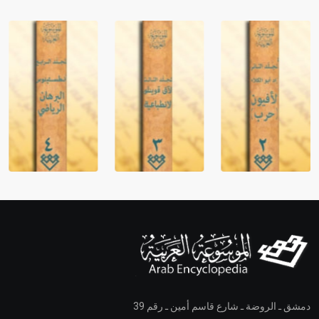
دمشق ـ الروضة ـ شارع قاسم أمين ـ رقم 39