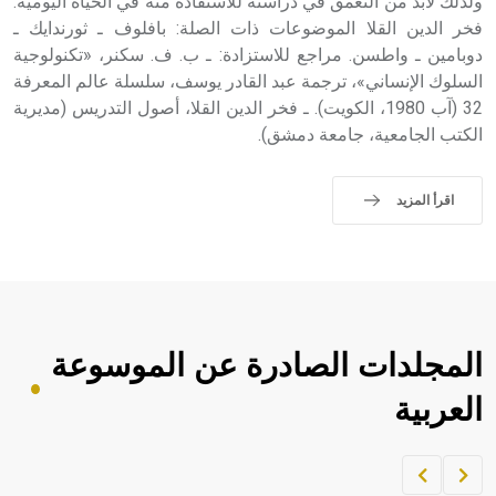
ولذلك لابد من التعمق في دراسته للاستفادة منه في الحياة اليومية.
فخر الدين القلا الموضوعات ذات الصلة: بافلوف ـ ثورندايك ـ
دوبامين ـ واطسن. مراجع للاستزادة: ـ ب. ف. سكنر، «تكنولوجية
السلوك الإنساني»، ترجمة عبد القادر يوسف، سلسلة عالم المعرفة
32 (آب 1980، الكويت). ـ فخر الدين القلا، أصول التدريس (مديرية
الكتب الجامعية، جامعة دمشق).
اقرأ المزيد
المجلدات الصادرة عن الموسوعة
العربية