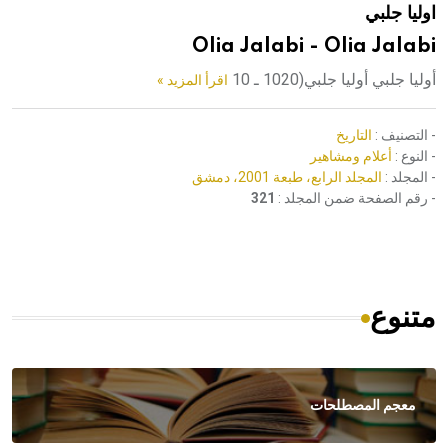
اوليا جلبي
هيئة الموسوعة العربية تطلق موسوعات جديدة في عام 2026
Olia Jalabi - Olia Jalabi
أوليا جلبي أوليا جلبي(1020 ـ 10
اقرأ المزيد »
- التصنيف :
التاريخ
- النوع :
أعلام ومشاهير
- المجلد :
المجلد الرابع، طبعة 2001، دمشق
- رقم الصفحة ضمن المجلد :
321
متنوع
معجم المصطلحات