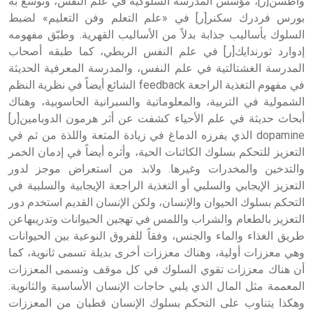
واطسن[ر]، مؤسس المدرسة السلوكية في علم النفس، وتوسع به
بورس فردرك سكنر[ر] في «علم التعلم وفن التعليم» لضبط
السلوك بأساليب جذابة بدلاً من الأساليب القهرية. وطبّق مفهومه
إدوارد ثورندايك[ر] في علم النفس الربطي، كما طبقه أصحاب
المدرسة الغشتالتية في علم النفس، والمدرسة المعرفية الحديثة
في مفهوم التغذية الراجعة feedback الشائع أيضاً في نظرية النظم
الشمولية في التربية، والمعلوماتية والسبرانية الحاسوبية، وهناك
أبحاث حديثة في علم الأحياء كشفت عن أثر هرمون الدوبامين[ر]
dopamine الذي يفرزه الدماغ في زيادة المتعة واللذة من ثم في
التعزيز للتحكم بسلوك الكائنات الحية، وأثره أيضاً في إدمان الخمر
والتدخين والمخدرات وغيرها. ولابد من استعراض موجز لدور
التعزيز الإيجابي والسلبي أو التغذية الراجعة الإيجابية والسلبية في
التحكم بسلوك الحيوان والإنسان، ولكن الإنسان القديم استخدم دور
التعزيز بالطعام والشراب واللمس في تهجين الحيوانات وتدريبهاعن
طريق الغذاء والماء والجنس، وفقاً للفروق النوعية بين الحيوانات
وهي معززات أولية، وهناك معززات أخرى بديلة تسمى ثانوية، كما
أن هناك معززات تقوي السلوك في كل موقف وتسمى المعززات
المعممة مثل المال الذي يلبي حاجات الإنسان الأساسية والثانوية.
وهكذا يتناوب على التحكم بسلوك الإنسان قطبان من المعززات