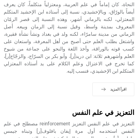
النحاة، كان إماماً في علم العربية، ومعتزلياً متكلماً، كان يعرف
- هل تعلم أن أبجر Abgar اسم معروف جيداً يعود إلى عدد من
الملوك الذين حكموا مدينة إديسا (الرها) من أبجر الأول وحتى
أيضاً بالورّاق، وبالإخشيدي، نسبة إلى أستاذه ابن الإخشيد المتكلم
التاسع، وهم ينتسبون إلى أسرة أوسروين
المعتزلي، لكنه بالرماني أشهر، وهذه النسبة إلى قصر الرمّان
المعروف بمدينة واسط، وقيل نسبة إلى الرمان وبيعه. أصل
الرماني من مدينة سامرّاء، لكنه ولد في بغداد ونشأ نشأة فقيرة،
واشتغل بطلب العلم حتى أصبح من أهل المعرفة، واستعان على
كسب قوته بالوراقة، وأخذ اللغة والنحو على جماعة من شيوخ
- هل تعلم أن الأبجدية الكنعانية تتألف من /22/ علامة كتابية
العلم وأشهرهم ثلاثة: ابن دريد[ر]، وأبو بكر بن السرّاج، والزجّاج[ر]،
sign تكتب منفصلة غير متصلة، وتعتمد المبدأ الأكوروفوني،
كما تخرج في الاعتزال وعلم الكلام على يد أستاذه المعتزلي
حيث تقتصر القيمة الصوتية للعلامة الك
المتكلم ابن الإخشيدي، فنسب إليه.
اقرأ المزيد
التعزيز في علم النفس
التعزيز في علم النفس التعزيز reinforcement مصطلح في علم
النفس استخدمه أول مرة إيفان بافلوف[ر] وتبناه جيمس