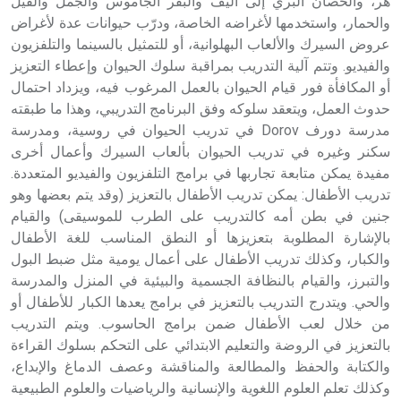
هر، والحصان البري إلى أليف والبقر الجاموس والجمل والفيل
والحمار، واستخدمها لأغراضه الخاصة، ودرّب حيوانات عدة لأغراض
عروض السيرك والألعاب البهلوانية، أو للتمثيل بالسينما والتلفزيون
والفيديو. وتتم آلية التدريب بمراقبة سلوك الحيوان وإعطاء التعزيز
أو المكافأة فور قيام الحيوان بالعمل المرغوب فيه، ويزداد احتمال
حدوث العمل، ويتعقد سلوكه وفق البرنامج التدريبي، وهذا ما طبقته
مدرسة دورف Dorov في تدريب الحيوان في روسية، ومدرسة
سكنر وغيره في تدريب الحيوان بألعاب السيرك وأعمال أخرى
مفيدة يمكن متابعة تجاربها في برامج التلفزيون والفيديو المتعددة.
تدريب الأطفال: يمكن تدريب الأطفال بالتعزيز (وقد يتم بعضها وهو
جنين في بطن أمه كالتدريب على الطرب للموسيقى) والقيام
بالإشارة المطلوبة بتعزيزها أو النطق المناسب للغة الأطفال
والكبار، وكذلك تدريب الأطفال على أعمال يومية مثل ضبط البول
والتبرز، والقيام بالنظافة الجسمية والبيئية في المنزل والمدرسة
والحي. ويتدرج التدريب بالتعزيز في برامج يعدها الكبار للأطفال أو
من خلال لعب الأطفال ضمن برامج الحاسوب. ويتم التدريب
بالتعزيز في الروضة والتعليم الابتدائي على التحكم بسلوك القراءة
والكتابة والحفظ والمطالعة والمناقشة وعصف الدماغ والإبداع،
وكذلك تعلم العلوم اللغوية والإنسانية والرياضيات والعلوم الطبيعية