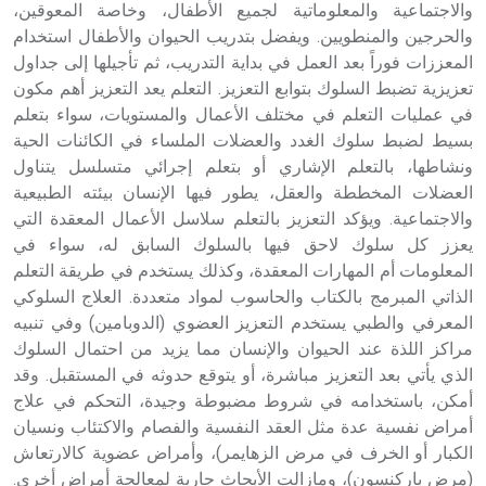
والاجتماعية والمعلوماتية لجميع الأطفال، وخاصة المعوقين،
والحرجين والمنطويين. ويفضل بتدريب الحيوان والأطفال استخدام
المعززات فوراً بعد العمل في بداية التدريب، ثم تأجيلها إلى جداول
تعزيزية تضبط السلوك بتوابع التعزيز. التعلم يعد التعزيز أهم مكون
في عمليات التعلم في مختلف الأعمال والمستويات، سواء بتعلم
بسيط لضبط سلوك الغدد والعضلات الملساء في الكائنات الحية
ونشاطها، بالتعلم الإشاري أو بتعلم إجرائي متسلسل يتناول
العضلات المخططة والعقل، يطور فيها الإنسان بيئته الطبيعية
والاجتماعية. ويؤكد التعزيز بالتعلم سلاسل الأعمال المعقدة التي
يعزز كل سلوك لاحق فيها بالسلوك السابق له، سواء في
المعلومات أم المهارات المعقدة، وكذلك يستخدم في طريقة التعلم
الذاتي المبرمج بالكتاب والحاسوب لمواد متعددة. العلاج السلوكي
المعرفي والطبي يستخدم التعزيز العضوي (الدوبامين) وفي تنبيه
مراكز اللذة عند الحيوان والإنسان مما يزيد من احتمال السلوك
الذي يأتي بعد التعزيز مباشرة، أو يتوقع حدوثه في المستقبل. وقد
أمكن، باستخدامه في شروط مضبوطة وجيدة، التحكم في علاج
أمراض نفسية عدة مثل العقد النفسية والفصام والاكتئاب ونسيان
الكبار أو الخرف في مرض الزهايمر)، وأمراض عضوية كالارتعاش
(مرض باركنسون)، ومازالت الأبحاث جارية لمعالجة أمراض أخرى.