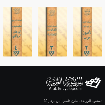
دمشق ـ الروضة ـ شارع قاسم أمين ـ رقم 39