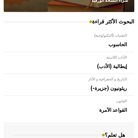
شراء النسخة الورقية
البحوث الأكثر قراءة
التقنيات (التكنولوجية)
الحاسوب
الآداب اللاتينية
إيطالية (الأدب)
التاريخ و الجغرافية و الآثار
ريئونيون (جزيرة-)
القانون
- هل تعلم أن الأبلق نوع من الفنون الهندسية التي ارتبطت
بالعمارة الإسلامية في بلاد الشام ومصر خاصة، حيث يحرص
القواعد الآمرة
المعمار على بناء مداميكه وخاصة في الواجهات
هل تعلم؟