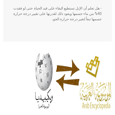
- هل تعلم أن الإبل تستطيع البقاء على قيد الحياة حتى لو فقدت
40% من ماء جسمها ويعود ذلك لقدرتها على تغيير درجة حرارة
جسمها تبعاً لتغير درجة حرارة الجو،
- هل تعلم أن أبقراط كتب في الطب أربعة مؤلفات هي:
الحكم، الأدلة، تنظيم التغذية، ورسالته في جروح الرأس. ويعود
له الفضل بأنه حرر الطب من الدين والفلسفة.
- هل تعلم أن المرجان إفراز حيواني يتكون في البحر ويتركب
من مادة كربونات الكلسيوم، وهو أحمر أو شديد الحمرة وهو
أجود أنواعه، ويمتاز بكبر الحجم ويسمى الش