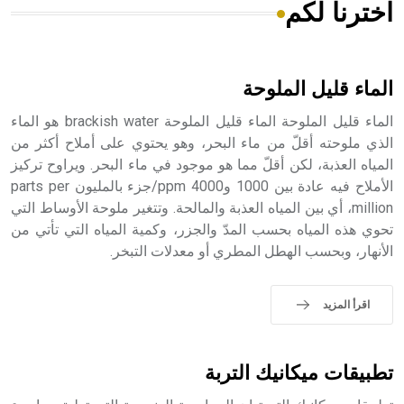
اخترنا لكم
هل تعلم أن الأبسيد كلمة فرنسية اللفظ تم اعتمادها مصطلحاً
أثرياً يستخدم في العمارة عموماً وفي العمارة الدينية الخاصة
بالكنائس خصوصاً، وفي الإنكليزية أب
الماء قليل الملوحة
الماء قليل الملوحة الماء قليل الملوحة brackish water هو الماء
الذي ملوحته أقلّ من ماء البحر، وهو يحتوي على أملاح أكثر من
المياه العذبة، لكن أقلّ مما هو موجود في ماء البحر. ويراوح تركيز
- هل تعلم أن أبجر Abgar اسم معروف جيداً يعود إلى عدد من
الملوك الذين حكموا مدينة إديسا (الرها) من أبجر الأول وحتى
الأملاح فيه عادة بين 1000 و4000 ppm/جزء بالمليون parts per
التاسع، وهم ينتسبون إلى أسرة أوسروين
million، أي بين المياه العذبة والمالحة. وتتغير ملوحة الأوساط التي
تحوي هذه المياه بحسب المدّ والجزر، وكمية المياه التي تأتي من
الأنهار، وبحسب الهطل المطري أو معدلات التبخر.
- هل تعلم أن الأبجدية الكنعانية تتألف من /22/ علامة كتابية
اقرأ المزيد
sign تكتب منفصلة غير متصلة، وتعتمد المبدأ الأكوروفوني،
حيث تقتصر القيمة الصوتية للعلامة الك
تطبيقات ميكانيك التربة