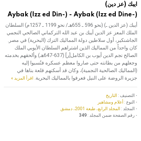
ايبك (عز دين)
هيئة الموسوعة العربية تطلق موسوعات جديدة في عام 2026
Aybak (Izz ed Din-) - Aybak (Izz ed Dine-)
أيبك (عز الدين ـ) (نحو 596 ـ 655هـ/ نحو 1199 ـ 1257م) السلطان
الملك المعز عز الدين أيبك بن عبد الله التركماني الصالحي النجمي
الجاشنكير، أول سلاطين دولة المماليك الترك (البحرية) في مصر.
كان واحداً من المماليك الذين اشتراهم السلطان الأيوبي الملك
الصالح نجم الدين أيوب بن الكامل[ر] (637-647هـ) وألحقهم بخدمته
وجعلهم من بطانته حتى صاروا معظم عسكره فنُسبوا إليه
(المماليك الصالحية النجمية)، وكان قد أسكنهم قلعة بناها في
جزيرة الروضة على النيل فعرفوا بالمماليك البحرية.
اقرأ المزيد »
- التصنيف :
التاريخ
- النوع :
أعلام ومشاهير
- المجلد :
المجلد الرابع، طبعة 2001، دمشق
- رقم الصفحة ضمن المجلد :
349