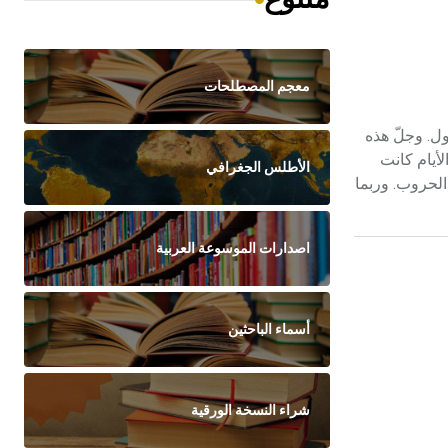
معجم المصطلحات
ول. وجلّ هذه
لأيام كانت
الأطلس الجغرافي
الحروب. وربما
اصدارات الموسوعة العربية
أسماء الباحثين
شراء النسخة الورقية