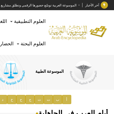
آخر الأخبار
الموسوعة العربية توسّع حضورها الرقمي وتطلق مشاريع معرف
فوز الأستاذ الدكتور وليد محمد السراقبي بجائزة كتارا ل
العلوم التطبيقية
اللغ
جائزة مجمع الملك سلمان العالمي للغة العربية 2025
الأستاذ إياد خالد الطباع مدير عام لهيئة الموسوعة العربية
العلوم البحتة
الحضارة
السيد محمد ياسين صالح وزيرا للثقافة
صدور المجلد الثامن من موسوعة الآثار في سورية
توصيات مجلس الإدارة
الموسوعة الطبية
صدور المجلد السابع من موسوعة الآثار في سورية
صدور المجلد الثامن عشر من الموسوعة الطبية
إعلان..
أ
ب
ت
ث
ج
ح
خ
د
دار الفكر الموزع الحصري لمنشورات هيئة الموسوعة العرب
أيام العرب في الجاهلية