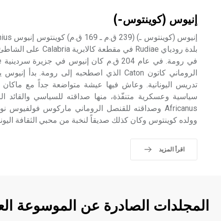
إنيوس (كوينتوس-)
بلدة رودياي Rudiae في مقطع
الروماني كاتون Caton الذي اصطحبه إلى رومة.
تدريس اليونانية. وعاش فيها عيشة متواضعة جداً مع ماك
وولده كوينتوس وكان كذلك صديقاً لنخبة من محبي الثقافة اليونان
اقرأ المزيد
المجلدات الصادرة عن الموسوعة الع