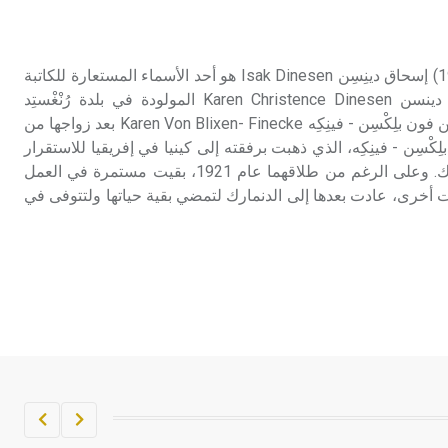
تم اعتمادها مصطلحاً أثرياً يستخدم في
العمارة عموماً وفي العمارة الدينية
الخاصة بالكنائس خصوصاً، وفي
دينِسِن (إسحاق -) (1885-1962) إسحاق دينِسِن Isak Dinesen هو أحد الأسماء المستعارة للكاتبة
الإنكليزية أب
الدنماركية كارين كريستنْسِه دينسن Karen Christence Dinesen المولودة في بلدة رُنْغْستِد
Rungsted، وحملت اسم كارين فون بلِكْسِن - فينِكِه Karen Von Blixen- Finecke بعد زواجها من
- هل تعلم أن أبجر Abgar اسم معروف
ِكْسِن - فينِكِه، الذي ذهبت برفقته إلى كينيا في إفريقيا للاستقرار
جيداً يعود إلى عدد من الملوك الذين
وإنشاء مزرعة لإنتاج البن هناك. وعلى الرغم من طلاقهما عام 1921، بقيت مستمرة في العمل
حكموا مدينة إديسا (الرها) من أبجر الأول
أخرى، عادت بعدها إلى الدنمارك لتمضي بقية حياتها ولتتوفى في
وحتى التاسع، وهم ينتسبون إلى أسرة
أوسروين
- هل تعلم أن الأبجدية الكنعانية تتألف من
/22/ علامة كتابية sign تكتب منفصلة
غير متصلة، وتعتمد المبدأ الأكوروفوني،
حيث تقتصر القيمة الصوتية للعلامة الك