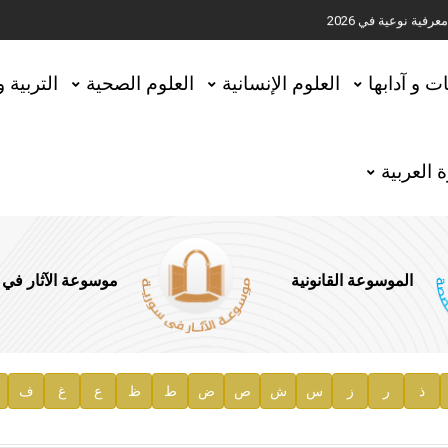
ية نوعية في 2026
تحقيق المخطوطات في العاصمة القطرية الدوحة
ات و آدابها
العلوم الإنسانية
العلوم الصحية
التربية 
 العربية
الموسوعة القانونية
موسوعة الآثار في
ذ
ر
ز
س
ش
ص
ض
ط
ظ
ع
غ
ف
ية