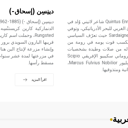
دينِسِن (إسحاق-)
إنيوس (كوينتوس ـ) (239 ق.م ـ 169 ق.م) كوينتوس إنيوس Quintus Ennius شاعر لاتيني وُلد في
ة كالابرية Calabria على الشاطئ الغربي للبحر الأدرياتيكي، وتوفي
في رومة. في عام 204 ق.م كان إنيوس في جزيرة سردينية Sardaigne حيث تعرّف السياسي
 بدأ إنيوس يكسب قوت يومه في رومة من
قريبها البارون السويدي برور بل
ان له من صلات وطيدة بشخصيات
سياسية وعسكرية متنفّذة، منها صداقته للسياسي والقائد الروماني سكيبيو الإفريقي Scipio
في مزرعتها لمدة عشر سنوات 
Africanus وصداقته للقنصل الروماني ماركوس فولفيوس نوبليور Marcus Fulvius Nobilior،
مسقط رأسها.
ية ومتذوقيها.
اقرأ المزيد
ربية