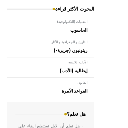
البحوث الأكثر قراءة
التقنيات (التكنولوجية)
الحاسوب
التاريخ و الجغرافية و الآثار
ريئونيون (جزيرة-)
الآداب اللاتينية
إيطالية (الأدب)
القانون
- هل تعلم أن الأبلق نوع من الفنون
الهندسية التي ارتبطت بالعمارة الإسلامية
القواعد الآمرة
في بلاد الشام ومصر خاصة، حيث يحرص
المعمار على بناء مداميكه وخاصة في
الواجهات
هل تعلم؟
- هل تعلم أن الإبل تستطيع البقاء على