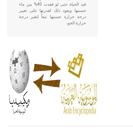
قيد الحياة حتى لو فقدت 40% من ماء
جسمها ويعود ذلك لقدرتها على تغيير
درجة حرارة جسمها تبعاً لتغير درجة
حرارة الجو،
- هل تعلم أن أبقراط كتب في الطب
أربعة مؤلفات هي: الحكم، الأدلة، تنظيم
التغذية، ورسالته في جروح الرأس.
ويعود له الفضل بأنه حرر الطب من
الدين والفلسفة.
- هل تعلم أن المرجان إفراز حيواني
يتكون في البحر ويتركب من مادة
كربونات الكلسيوم، وهو أحمر أو شديد
الحمرة وهو أجود أنواعه، ويمتاز بكبر
الحجم ويسمى الش
هل تعلم أن الأبسيد كلمة فرنسية اللفظ