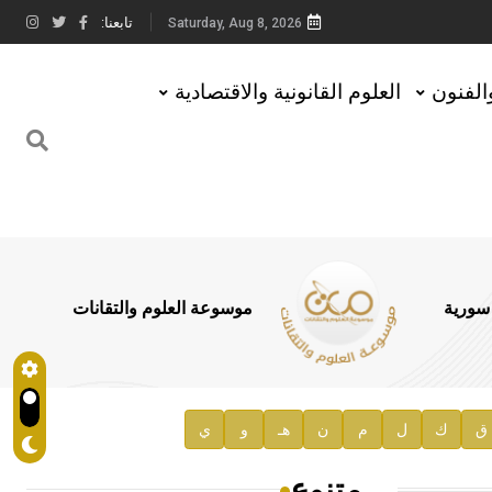
تابعنا:
Saturday, Aug 8, 2026
والفنون
العلوم القانونية والاقتصادية
 سورية
موسوعة العلوم والتقانات
ق
ك
ل
م
ن
هـ
و
ي
متنوع