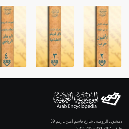
دمشق ـ الروضة ـ شارع قاسم أمين ـ رقم 39
هاتف: 3315204 - 3315205