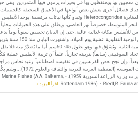
مبرقشة يصل طولها إلى 4م. وكان الرومان معجبين بها ويحتفظون بها في بحيرات يرمون فيها المتمردين. وهي
ويراوح طولها بين 15 ـ 150سم، أو بشكل مستعمرات كالقُنْجَرِيات المغايرة Heterocongoridae وتبدو كأنها نباتات مر
ي البحر المتوسط، خصوصاً نهر العاصي، ويطلق على هذه الحيوانات محلياً
س للأنقليس مكانة غذائية عالية. حتى إن اليابان تخصص سنوياً يوماً يدع
الأنقليس يقتصر فيه الناس على تناوله. وفي إيطالية يشكل الأنقليس الوجبة التقليدية عشية يو
«أنغويلّة» الياباني A.Japonica، وحَذَتْ تايوان حذوها بعد الحرب العالمية الثانية. ويُسَوَّق فيها وهو بطول 5
لاتحاد السوفييتي (سابقاً) بتربيته تجارياً، علماً أن تربية الأنقليس عملية مُكْل
تبعداً، وإن نجح بعض الفرنسيين في تفقيسه اصطناعياً. رغيد نحاس مراجع
عبد الرحمن الخولي، الثروة المائية بالدول العربية، سلسلة الدراسات الموسعة
المياه العذبة في الإقليم السوري، تعريب عبد الرحمن رسلان (منشورات وزارة الزراعة السورية 1959). - a
Rottendam 1986). - Riedl,R. Fauna a
اقرأ المزيد »