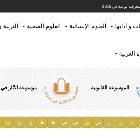
ية نوعية في 2026
تحقيق المخطوطات في العاصمة القطرية الدوحة
ات و آدابها
العلوم الإنسانية
العلوم الصحية
التربية 
 العربية
الموسوعة القانونية
موسوعة الآثار في
ذ
ر
ز
س
ش
ص
ض
ط
ظ
ع
غ
ف
ية