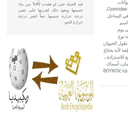
 حيوانات
قيد الحياة حتى لو فقدت 40% من ماء
المناطق الاستوائية والجزر المرجانية وتتوافر في البحر المتوسط. وهناك فصائل أخرى يعيش بعض أنواعها في الأعماق السحيقة كالجنينيات Cyemidae،
جسمها ويعود ذلك لقدرتها على تغيير
تصفة. يوجد الأنقليس في الساحل
درجة حرارة جسمها تبعاً لتغير درجة
حرارة الجو،
 اسم
ى يوم
م الميلاد. واشتهرت اليابان منذ 150 سنة بتربية نوع
- هل تعلم أن أبقراط كتب في الطب
4- 60سم. أما ما يُصَدَّرُ منه فلا يقل طول الحيوان
أربعة مؤلفات هي: الحكم، الأدلة، تنظيم
ِفة لأنه يحتاج
التغذية، ورسالته في جروح الرأس.
 للاستزادة ـ
ويعود له الفضل بأنه حرر الطب من
 (المنظمة العربية للتربية والثقافة والعلوم 1972). ـ ويليم بِكْمان، أسماك
الدين والفلسفة.
BOYKOV, v.p. Marine Fishes (A.A. Balkem,
- هل تعلم أن المرجان إفراز حيواني
يتكون في البحر ويتركب من مادة
كربونات الكلسيوم، وهو أحمر أو شديد
الحمرة وهو أجود أنواعه، ويمتاز بكبر
الحجم ويسمى الش
هل تعلم أن الأبسيد كلمة فرنسية اللفظ