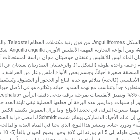
الأنقليس الأنقليس Anguilla هو نو
أنْغْوِيلة Anguilla، هو الجنس الوحيد في فصيلة
بان الماء. ليس للأنقليس زعنفتان حوضيتان مع أن دراسة المستحاثات 
سابقاً، وتلتقي الزعنفة الظهرية مع الشرجية في منطقة الذيل مؤلفة زعنفة واحدة طويلة (الشكل ـ1). والزعنفتان الصدريتان 
المنطقة صغيرة أحياناً، وجسم بعض الأنواع أملس وعار من الحراشف،
قليسي (كالحية) متلائم مع حياة القاع أو الجحور أو الشقوق. وتَسْتَعم
 متطورة جداً وتتناسب مع نهمه الشديد. حياته وتكاثره هو في الأصل حيوا
شهور أو سنوات. وما يميز هذه اليرقة أن قطعها العضلية تبقى ثابتة العدد حت
هما صغرت اليرقة، في تحديد الأنواع. وما يزال الغموض يكتنف الكثير
دورة حياة الأنقليس، مع الوقت الطويل الذي صُرِف في دراستها. حتى إن عالم الأحيا
» ودورة حياته. وينتشر هذا النوع، الذي يحيا في المياه العذبة والمالح
أوربة، من ال
أوربية نحو الغرب. وفي أثناء هذه الرحلة تنضج الحيوانات جنسياً. وفي