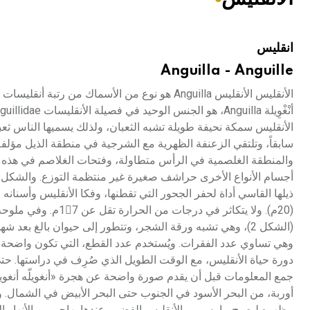
هيئة الموسوعة العربية تطلق موسوعات جديدة في عام 2026
انقليس
Anguilla - Anguille
الأنقليس سمكة نحيفة طويلة تشبه الثعبان، ولذلك يسميها الناس ثع
والمنطقة الغلصمية في الرأس متطاولة، وفتحات الغلاصم في هذه 
أجسام الأنواع الأخرى حراشف صغيرة غير منتظمة التوزع. والشكل الأن
ذيلها القاسي أداة لحفر الجحور التي تقطنها، وفكا الأنقليس وأسنانه
(الشكل 2)، وهي تشبه ورقة الشجر، وتتطور إلى حيوان بالغ بعد 
وهي تساوي عدد الفقرات. ويُستخدم عدد القطع، التي تكون واضحة م
جمع المعلومات قبل أن يقدم صورة واضحة عن هجرة «أنغويلّه أنغويلّة
مظهره ليصبح ما يسمى بالأنقليس الفضي، عندها يهاجر من الأنهار ال