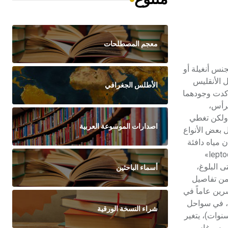
معجم المصطلحات
ع من الأسماك من رتبة أنقليسات الشكل Anguilliformes، من فوق رتبة مكتملات العظام Teleostei. والجنس أنغيلة أو
 الأنقليسات Aguillidae، ومن أنواعه التجارية المهمة الأنقليس الأوربي Anguilla anguilla. شكل الأنقليس
الأطلس الجغرافي
أكدت وجودهما
بعيدتان عن الرأس،
 ولكن تغطي
اصدارات الموسوعة العربية
ل بعض الأنواع
ن مياه دافئة
(20م). ولا يتكاثر في درجات من الحرارة تقل عن 17ْم. وفي ملوحة 35%. وتتميز الأنقليسات بمرحلة يرقية تدعى دقيقة الرأس «leptocephalus»
ى البلوغ،
أسماء الباحثين
 من تفاصيل
ء الدنماركي يوهانز شمت J.Schmidt أمضى قرابة العشرين عاماً في
ة، في سواحل
شراء النسخة الورقية
بحر الأسود في الجنوب حتى البحر الأبيض في الشمال. ويصل طوله إلى 1.5م ووزنه إلى 6كغ. وحين يصبح الحيوان بالغاً (5- 10 سنوات)، يتغير
 بحر سرغاس