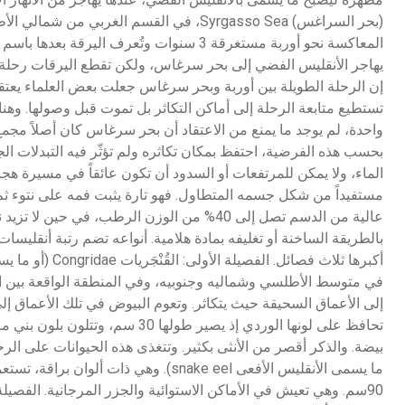
يهاجر الأنقليس الفضي إلى بحر سرغاس، ولكن تقطع اليرقات رحلة ال
إن الرحلة الطويلة بين أوربة وبحر سرغاس جعلت بعض العلماء يعتقد أن
تستطيع متابعة الرحلة إلى أماكن التكاثر بل تموت قبل وصولها. وهنا
واحدة، لم يوجد ما يمنع من الاعتقاد أن بحر سرغاس كان أصلاً مجمع أن
بحسب هذه الفرضية، احتفظ بمكان تكاثره ولم تؤثّر فيه التبدلات ال
الماء، ولا يمكن للمرتفعات أو السدود أن تكون عائقاً في مسيرة هجرته
مستفيداً من شكل جسمه المتطاول. فهو تارة يثبت فمه على نتوء ثم 
في متوسط الأطلسي وشماليه وجنوبيه، وفي المنطقة الواقعة بين المحي
إلى الأعماق السحيقة حيث يتكاثر. وتعوم البيوض في تلك الأعماق إلى