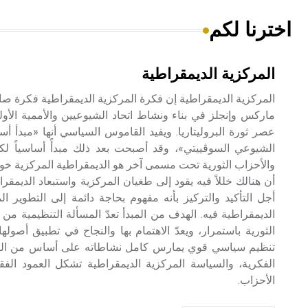
اخترنا لكم
المركزية الديمقراطية
المركزية الديمقراطية إن فكرة المركزية الديمقراطية فكرة صاغه
ماركس وإنجلز في بناء ونشاط اتحاد الشيوعيين والأممية الأو
عصر ثورة البروليتاريا. ويفيد القاموس السياسي أنها «مبدأ أ
الشيوعي السوڤييتي»، وقد أصبحت بعد ذلك مبدأً أساسياً لك
والأحزاب الثورية تحت مسمى آخر هو الديمقراطية المركزية خوفا
أن هنالك خللاً فيه يقود إلى طغيان المركزية واستبعاد الديمقر
أجل التأكيد والتركيز بأنه مفهوم بحاجة دائمة إلى التطوير ا
الديمقراطية فيه. الهدف من المبدأ تعدّ المسألة التنظيمية من 
الثورية باستمرار، ويعدّ الاهتمام بها والنجاح في تطبيق أصول
تنظيم سياسي قوي يمارس كامل نشاطاته على أساس من الوحد
الفكرية، والسياسة المركزية الديمقراطية تشكل العمود الفقر
الأحزاب.