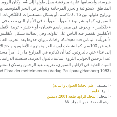
شرسة، وأجسامها عارية 
السوري، كما ينتشر نوع «أنغويلّة أنغويلّة» في الأنهار التي تصب ف
«حَنْكليس». ويعرف في مصر باسم «ثعبان» أو «حَنَش». تربية الأنقلي
فيه عن 100سم. كما نشطت أوربة الغربية بتربية الأنقليس، ونجح ا
إلى غذاء غني بالبروتين. كما أن تكاثره في المزارع ما زال أمراً مس
nd Flora der mettelmeeres (Verlag Paul parey,Hamberg 1983).
- التصنيف :
علم الحياة( الحيوان و النبات)
- النوع :
علوم
- المجلد :
المجلد الرابع، طبعة 2001، دمشق
- رقم الصفحة ضمن المجلد :
66