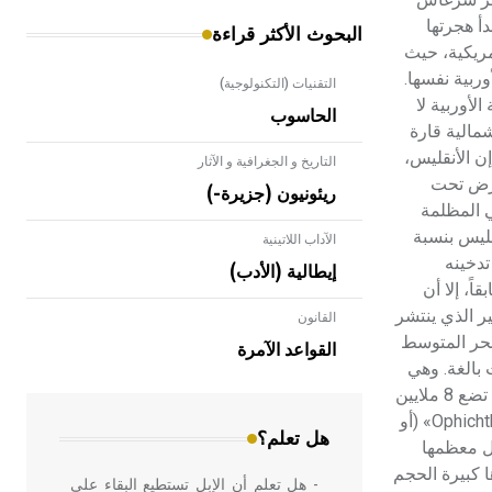
وت. وتخرج اليرقات وتبدأ هجرتها
البحوث الأكثر قراءة
ها على الشواطىء الأمريكية، حيث
ربية نفسها.
التقنيات (التكنولوجية)
لأوربية لا
الحاسوب
شمالية قارة
إن الأنقليس،
التاريخ و الجغرافية و الآثار
لأرض تحت
ريئونيون (جزيرة-)
ي المظلمة
قليس بنسبة
الآداب اللاتينية
 وذلك بعد تدخينه
إيطالية (الأدب)
مذكور سابقاً، إلا أن
 القُنْجَر Conger) وفيها نوع قنجر قنجر Conger conger البحري الكبير الذي ينتشر
القانون
- هل تعلم أن الأبلق نوع من الفنون
لبحر المتوسط
الهندسية التي ارتبطت بالعمارة الإسلامية
القواعد الآمرة
في بلاد الشام ومصر خاصة، حيث يحرص
 بالغة. وهي
المعمار على بناء مداميكه وخاصة في
تحافظ على لونها الوردي إذ يصير طولها 30 سم، وتتلون بلون بني مائل للرمادي. ويمكن أن يصل طول الأنثى إلى 285سم، وهي تستطيع أن تضع 8 ملايين
الواجهات
بيضة. والذكر أقصر من الأنثى بكثير. وتتغذى هذه الحيوانات على الرخويات والسرطانات والأسماك. الفصيلة الثانية: «الأسماك الأفعوية Ophichthidae» (أو
هل تعلم؟
 التي تقيمها. وتضم 200 نوع، لا يتجاوز طول معظمها
ة. الفصيلة الثالثة: «المورينيات Muraenidae» أو ما يسمى موراي moray. وأفرادها كبيرة الحجم
- هل تعلم أن الإبل تستطيع البقاء على