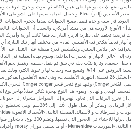
(بحر السراغس) Syrgasso Sea، في القسم الغربي من شمالي الأطلسي تضع الإناث بيوضها على عمق 500م ثم تم
المعاكسة نحو أوربة مستغرقة 3 سنوات وتُعرف اليرقة بعدها باسم صغير الأنقليس (إلفر) Elver. وتحصل العملية نفس
عودة في سنة واحدة فقط، تصبح الحيوانات بعدها بحجوم الحيوانات الأو
 الأنواع الأوربية هي من منشأ أمريكي، والسبب أن الحيوانات البالغة ا
ك فرضية تعتمد على نظرية انزياح القارات. فلما كانت أوربة وأمريكا ال
هار قديماً يتكاثر فيه الأنقليس القادم من مختلف أنهار تلك القارة. أي 
جغرافية عبر ملايين السنين. وللأنقليس قدرة مذهلة على التنقل على ا
 إلى أعالي الأنهار أو البحيرات الداخلية. ويقوم بهذه العملية في الليال
ينقل جسمه، وتارة يثبّت ذيله في شق ثم ينقل جسمه. ويتميز لحم الأن
عالية من الدسم تصل إلى 40% من الوزن الرطب، في حين لا تزيد نسبة البروتين على 14%. وتصنع منه وجبات لها راغبوها الكثر،
بالطريقة الساخنة أو تغليفه بمادة هلامية. أنواعه تضم رتبة أنقليسات الشكل 26 فصيلة، أشهرها الأنقليسات، وهي تضم الأنقليس ال
أكبرها ثلاث فصائل. الفصيلة الأولى: القُنْجَريات Congridae (أو ما يسمى
ط الهندي والهادي. ويقوم هذا النوع بهجرة تكاثر. فمثلاً يهاجر نوع ا
 أن تخرج اليرقات التي تعاود الهجرة إلى السواحل متحولة إلى حيوانات
ما يسمى الأنقليس الأفعى snake eel). وهي ذات ألوان براقة، تستعمل ذيولها للاختباء في الجحور
90سم. وهي تعيش في الأماكن الاستوائية والجزر المرجاني