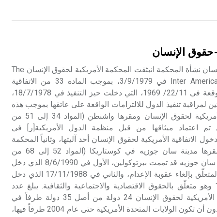
تم اعتمادها مصطلحاً أثرياً يستخدم في
العمارة عموماً وفي العمارة الدينية
الخاصة بالكنائس خصوصاً، وفي
الإنكليزية أب
-حقوق الإنسان
المحكمة الأمريكية لحقوق الإنسان نشأة المحكمة انبثقت المحكمة الأمريكية لحقوق الإنسان The
- هل تعلم أن أبجر Abgar اسم معروف
جيداً يعود إلى عدد من الملوك الذين
Inter American Court of Human Rights في 3/9/1979، بموجب المادة 33 من الاتفاقية
حكموا مدينة إديسا (الرها) من أبجر الأول
الأمريكية لحقوق الإنسان الموقعة في 22/11/ 1969، التي دخلت حيز التنفيذ في 18/7/1978،
وحتى التاسع، وهم ينتسبون إلى أسرة
ن لمراقبة تنفيذ الدول للالتزامات الواقعة على عاتقها بموجب هذه
أوسروين
الاتفاقية، وهما أولاً اللجنة الأمريكية لحقوق الإنسان ومقرها واشنطن (المواد 34 إلى 51 من
ي تم اعتماد ميثاقها من قبل منظمة الدول الأمريكية[ر] في
 بعد دخول الاتفاقية الأمريكية لحقوق الإنسان أحد آليتها، وثانياً المحكمة
- هل تعلم أن الأبجدية الكنعانية تتألف من
الأمريكية لحقوق الإنسان ومقرها مدينة سان جوزيه في كوستاريكا (المواد 52 إلى 68 من
/22/ علامة كتابية sign تكتب منفصلة
الاتفاقية ذاتها). وكانت اتفاقية سان جوزيه قد تممت ببرتوكولين، الأول في 8/6/1990 الذي دخل
غير متصلة، وتعتمد المبدأ الأكوروفوني،
حيث تقتصر القيمة الصوتية للعلامة الك
حيز التنفيذ في 28/8/1991 المتعلّق بإلغاء عقوبة الإعدام، والثاني في 17/11/1988 الذي دخل
حيز التنفيذ في 16/11/1999 وهو متعلّق بالحقوق الاقتصادية والاجتماعية والثقافية. يبلغ عدد
الدول الأطراف في الاتفاقية الأمريكية لحقوق الإنسان 24 دولة من أصل 35 دولة طرفاً في
منظمة الدول الأمريكية، من دون أن تكون الولايات المتحدة الأمريكية حتى عام 2004 طرفاً فيها،