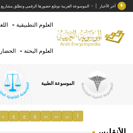
آخر الأخبار
الموسوعة العربية توسّع حضورها الرقمي وتطلق مشاريع معرف
فوز الأستاذ الدكتور وليد محمد السراقبي بجائزة كتارا ل
العلوم التطبيقية
اللغ
جائزة مجمع الملك سلمان العالمي للغة العربية 2025
الأستاذ إياد خالد الطباع مدير عام لهيئة الموسوعة العربية
العلوم البحتة
الحضارة
السيد محمد ياسين صالح وزيرا للثقافة
صدور المجلد الثامن من موسوعة الآثار في سورية
توصيات مجلس الإدارة
الموسوعة الطبية
صدور المجلد السابع من موسوعة الآثار في سورية
صدور المجلد الثامن عشر من الموسوعة الطبية
إعلان..
أ
ب
ت
ث
ج
ح
خ
د
دار الفكر الموزع الحصري لمنشورات هيئة الموسوعة العرب
الأنقليس