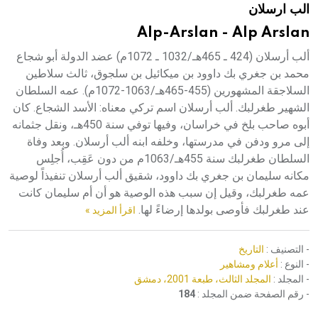
الب ارسلان
هيئة الموسوعة العربية تطلق موسوعات جديدة في عام 2026
Alp-Arslan - Alp Arslan
ألب أرسلان (424 ـ 465هـ/1032 ـ 1072م) عضد الدولة أبو شجاع
محمد بن جغري بك داوود بن ميكائيل بن سلجوق، ثالث سلاطين
السلاجقة المشهورين (455-465هـ/1063-1072م). عمه السلطان
الشهير طغرلبك. ألب أرسلان اسم تركي معناه: الأسد الشجاع. كان
أبوه صاحب بلخ في خراسان، وفيها توفي سنة 450هـ، ونقل جثمانه
إلى مرو ودفن في مدرستها، وخلفه ابنه ألب أرسلان. وبعد وفاة
السلطان طغرلبك سنة 455هـ/1063م من دون عَقِب، أُجلِس
مكانه سليمان بن جغري بك داوود، شقيق ألب أرسلان تنفيذاً لوصية
عمه طغرلبك، وقيل إن سبب هذه الوصية هو أن أم سليمان كانت
عند طغرلبك فأوصى بولدها إرضاءً لها.
اقرأ المزيد »
- التصنيف :
التاريخ
- النوع :
أعلام ومشاهير
- المجلد :
المجلد الثالث، طبعة 2001، دمشق
- رقم الصفحة ضمن المجلد :
184