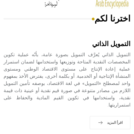
اخترنا لكم
هل تعلم أن الأبسيد كلمة فرنسية اللفظ تم اعتمادها مصطلحاً
أثرياً يستخدم في العمارة عموماً وفي العمارة الدينية الخاصة
بالكنائس خصوصاً، وفي الإنكليزية أب
التمويل الذاتي
التمويل الذاتي يُعرَّف التمويل بصورة عامة، بأنّه عملية تكوين
المخصصات النقدية المتاحة وتوزيعها واستخدامها لضمان استمرار
عملية إعادة الإنتاج على مستوى الاقتصاد الوطني ومستوى
- هل تعلم أن أبجر Abgar اسم معروف جيداً يعود إلى عدد من
الملوك الذين حكموا مدينة إديسا (الرها) من أبجر الأول وحتى
المنشأة الإنتاجية أو الخدمية. أو بكلمة أخرى، يفترض الأخذ بمفهوم
التاسع، وهم ينتسبون إلى أسرة أوسروين
واحد لمصطلح «التمويل» في لغة الاقتصاد، بوصفه تأمين التمويل
اللازم من مصادر متنوعة في صورة قيم نقدية أو عينية ذات قيمة
نقدية، واستخدامها في تكوين القيم المادية والحفاظ على
استمراريتها.
- هل تعلم أن الأبجدية الكنعانية تتألف من /22/ علامة كتابية
sign تكتب منفصلة غير متصلة، وتعتمد المبدأ الأكوروفوني،
اقرأ المزيد
حيث تقتصر القيمة الصوتية للعلامة الك