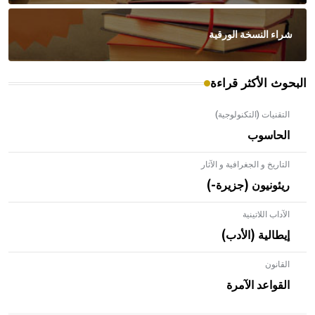
شراء النسخة الورقية
البحوث الأكثر قراءة
التقنيات (التكنولوجية)
الحاسوب
التاريخ و الجغرافية و الآثار
ريئونيون (جزيرة-)
الآداب اللاتينية
إيطالية (الأدب)
القانون
- هل تعلم أن الأبلق نوع من الفنون الهندسية التي ارتبطت
بالعمارة الإسلامية في بلاد الشام ومصر خاصة، حيث يحرص
القواعد الآمرة
المعمار على بناء مداميكه وخاصة في الواجهات