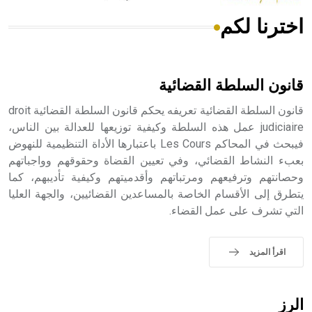
اخترنا لكم
هل تعلم أن الأبسيد كلمة فرنسية اللفظ تم اعتمادها مصطلحاً
أثرياً يستخدم في العمارة عموماً وفي العمارة الدينية الخاصة
بالكنائس خصوصاً، وفي الإنكليزية أب
قانون السلطة القضائية
قانون السلطة القضائية تعريفه يحكم قانون السلطة القضائية droit
judiciaire عمل هذه السلطة وكيفية توزيعها للعدالة بين الناس،
فيبحث في المحاكم Les Cours باعتبارها الأداة التنظيمية للنهوض
- هل تعلم أن أبجر Abgar اسم معروف جيداً يعود إلى عدد من
الملوك الذين حكموا مدينة إديسا (الرها) من أبجر الأول وحتى
بعبء النشاط القضائي، وفي تعيين القضاة وحقوقهم وواجباتهم
التاسع، وهم ينتسبون إلى أسرة أوسروين
وحصانتهم وترفيعهم ومرتباتهم وأقدميتهم وكيفية تأديبهم، كما
يتطرق إلى الأقسام الخاصة بالمساعدين القضائيين، والجهة العليا
التي تشرف على عمل القضاء.
- هل تعلم أن الأبجدية الكنعانية تتألف من /22/ علامة كتابية
اقرأ المزيد
sign تكتب منفصلة غير متصلة، وتعتمد المبدأ الأكوروفوني،
حيث تقتصر القيمة الصوتية للعلامة الك
الرز