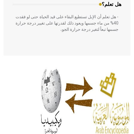
هل تعلم؟
- هل تعلم أن الإبل تستطيع البقاء على قيد الحياة حتى لو فقدت
40% من ماء جسمها ويعود ذلك لقدرتها على تغيير درجة حرارة
جسمها تبعاً لتغير درجة حرارة الجو،
- هل تعلم أن أبقراط كتب في الطب أربعة مؤلفات هي:
الحكم، الأدلة، تنظيم التغذية، ورسالته في جروح الرأس. ويعود
له الفضل بأنه حرر الطب من الدين والفلسفة.
- هل تعلم أن المرجان إفراز حيواني يتكون في البحر ويتركب
من مادة كربونات الكلسيوم، وهو أحمر أو شديد الحمرة وهو
أجود أنواعه، ويمتاز بكبر الحجم ويسمى الش