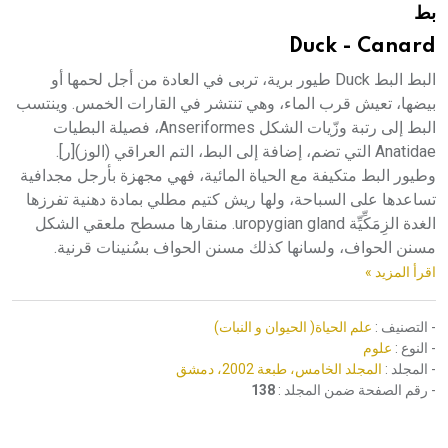
بط
هيئة الموسوعة العربية تطلق موسوعات جديدة في عام 2026
Duck - Canard
البط البط Duck طيور برية، تربى في العادة من أجل لحمها أو
بيضها، تعيش قرب الماء، وهي تنتشر في القارات الخمس. وينتسب
البط إلى رتبة وزّيات الشكل Anseriformes، فصيلة البطيات
Anatidae التي تضم، إضافة إلى البط، التم العراقي (الوز)[ر].
وطيور البط متكيفة مع الحياة المائية، فهي مجهزة بأرجل مجدافية
تساعدها على السباحة، ولها ريش كتيم مطلي بمادة دهنية تفرزها
الغدة الزِمَكِّيِّة uropygian gland. منقارها مسطح ملعقي الشكل
مسنن الحواف، ولسانها كذلك مسنن الحواف بسُنينات قرنية.
اقرأ المزيد »
- التصنيف :
علم الحياة( الحيوان و النبات)
- النوع :
علوم
- المجلد :
المجلد الخامس، طبعة 2002، دمشق
- رقم الصفحة ضمن المجلد :
138