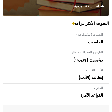
شراء النسخة الورقية
البحوث الأكثر قراءة
التقنيات (التكنولوجية)
الحاسوب
التاريخ و الجغرافية و الآثار
ريئونيون (جزيرة-)
الآداب اللاتينية
إيطالية (الأدب)
القانون
- هل تعلم أن الأبلق نوع من الفنون الهندسية التي ارتبطت
بالعمارة الإسلامية في بلاد الشام ومصر خاصة، حيث يحرص
القواعد الآمرة
المعمار على بناء مداميكه وخاصة في الواجهات