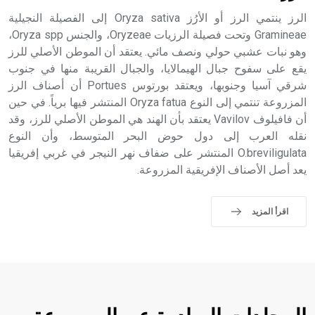
الرز ينتمي الرز أو الأرُز Oryza sativa إلى الفصيلة النجيلية
Gramineae وتحت فصيلة الرزيات Oryzeae، والجنس Oryza spp،
وهو نبات عشبي حولي ونصف مائي. يعتقد أن الموطن الأصلي للرز
يقع على سفوح جبال الهيمالايا، والجبال القريبة منها في جنوب
شرقي آسيا وجنوبها، ويعتقد بورتوس Portues أن أصناف الرز
المزروعة تنتمي إلى النوع Oryza fatua المنتشر فيها برياً. في حين
أن فافيلوف Vavilov يعتقد بأن الهند هي الموطن الأصلي للرز، وقد
نقله العرب إلى دول حوض البحر المتوسط، وأن النوع
O.breviligulata المنتشر على ضفاف نهر النيجر في غربي إفريقيا
يعد أصل الأصناف الإفريقية المزروعة.
اقرأ المزيد