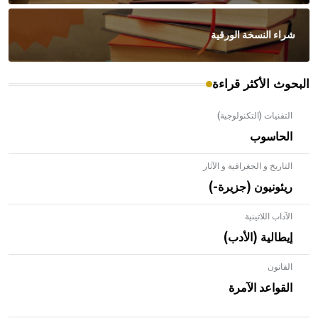
شراء النسخة الورقية
البحوث الأكثر قراءة
التقنيات (التكنولوجية)
الحاسوب
التاريخ و الجغرافية و الآثار
ريئونيون (جزيرة-)
الآداب اللاتينية
إيطالية (الأدب)
القانون
- هل تعلم أن الأبلق نوع من الفنون الهندسية التي ارتبطت
بالعمارة الإسلامية في بلاد الشام ومصر خاصة، حيث يحرص
القواعد الآمرة
المعمار على بناء مداميكه وخاصة في الواجهات