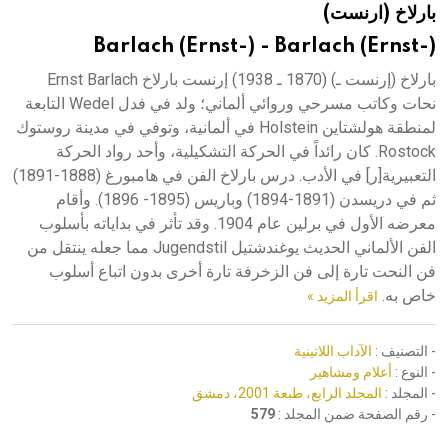
بارلاخ (ارنست)
هيئة الموسوعة العربية تطلق موسوعات جديدة في عام 2026
Barlach (Ernst-) - Barlach (Ernst-)
بارلاخ (إرنست ـ) (1870 ـ 1938) إرنست بارلاخ Ernst Barlach
نحات وكاتب مسرحي وروائي ألماني؛ ولد في فدل Wedel التابعة
لمنطقة هولشتاين Holstein في ألمانية، وتوفي في مدينة روستوك
Rostock. كان رائداً في الحركة التشكيلية، وأحد رواد الحركة
التعبيرية[ر] في الأدب. درس بارلاخ الفن في هامبورغ (1888-1891)
ثم في دريسدن (1891-1894) وباريس (1895- 1896). وأقام
معرضه الأول في برلين عام 1904. وقد تأثر في بداياته بأسلوب
الفن الألماني الحديث يوغندشتيل Jugendstil مما جعله ينتقل من
فن النحت تارة إلى فن الزخرفة تارة أخرى بدون اتباع أسلوب
خاص به.
اقرأ المزيد »
- التصنيف :
الآداب اللاتينية
- النوع :
أعلام ومشاهير
- المجلد :
المجلد الرابع، طبعة 2001، دمشق
- رقم الصفحة ضمن المجلد :
579