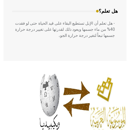
هل تعلم؟
- هل تعلم أن الإبل تستطيع البقاء على قيد الحياة حتى لو فقدت
40% من ماء جسمها ويعود ذلك لقدرتها على تغيير درجة حرارة
جسمها تبعاً لتغير درجة حرارة الجو،
- هل تعلم أن أبقراط كتب في الطب أربعة مؤلفات هي:
الحكم، الأدلة، تنظيم التغذية، ورسالته في جروح الرأس. ويعود
له الفضل بأنه حرر الطب من الدين والفلسفة.
- هل تعلم أن المرجان إفراز حيواني يتكون في البحر ويتركب
من مادة كربونات الكلسيوم، وهو أحمر أو شديد الحمرة وهو
أجود أنواعه، ويمتاز بكبر الحجم ويسمى الش