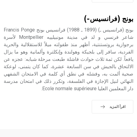
بونج (فرانسيس-)
بونج (فرانسيس ـ) (1899 ـ 1988) فرانسيس بونج Francis Ponge
شاعر فرنسي و لد في مدينة مونبيلييه Montpellier لأسرة
برجوازية بروتستنتية، أظهر منذ طفولته ميلاً للاستقلالية والحرية
الفردية، سافر إلى بلجيكة وهولندة وإنكلترة وألمانية وهو ما يزال
يافعاً. لكن ثمة ثلاث حوادث فاشلة طبعت مرحلة شبابه: عجزه عن
الالتحاق بالجيش في سن السابعة عشرة، كما كان يتمنى، لوعكة
صحية ألمت به، وفشله في نطق أي كلمة في الامتحان الشفهي
النهائي لنيل الإجازة في الفلسفة، وتكرر ذلك في امتحان مدرسة
دار المعلمين العليا Ecole normale supérieure.
اقرأ المزيد