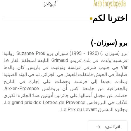
اخترنا لكم
هل تعلم أن الأبسيد كلمة فرنسية اللفظ تم اعتمادها مصطلحاً
أثرياً يستخدم في العمارة عموماً وفي العمارة الدينية الخاصة
بالكنائس خصوصاً، وفي الإنكليزية أب
برو (سوزان-)
برو (سوزان ـ) (1920 - 1995) سوزان برو Suzanne Prou روائية
فرنسية ولدت في بلدة غريمو Grimaud التابعة لمنطقة الفار Le
Var في جنوب شرقي فرنسة وتوفيت في باريس. كان والدها
- هل تعلم أن أبجر Abgar اسم معروف جيداً يعود إلى عدد من
الملوك الذين حكموا مدينة إديسا (الرها) من أبجر الأول وحتى
ضابطاً في الجيش فانتقلت للعيش في الجزائر، ثم في الهند الصينية
التاسع، وهم ينتسبون إلى أسرة أوسروين
وعادت بعدها إلى فرنسة وحصلت على إجازة في التاريخ
والجغرافية من جامعة إكس أُن بروفانس Aix-en-Provence.
حصلت عن مجمل أعمالها على جائزتين أدبيتين هما: الجائزة الكبرى
للآداب في البروفانس Le grand prix des Lettres de Provence،
وجائزة المشرق Le Prix du Levant.
- هل تعلم أن الأبجدية الكنعانية تتألف من /22/ علامة كتابية
sign تكتب منفصلة غير متصلة، وتعتمد المبدأ الأكوروفوني،
حيث تقتصر القيمة الصوتية للعلامة الك
اقرأ المزيد