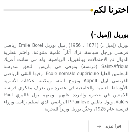
اخترنا لكم
هل تعلم أن الأبسيد كلمة فرنسية اللفظ تم اعتمادها مصطلحاً
أثرياً يستخدم في العمارة عموماً وفي العمارة الدينية الخاصة
بالكنائس خصوصاً، وفي الإنكليزية أب
بوريل (إميل-)
بوريل (إميل ـ) (1871 ـ 1956) إميل بوريل Emile Borel رياضي
فرنسي ورجل سياسة، ترك آثاراً علمية متنوعة، واهتم بنظرية
الدوال ثم الاحتمالات وبالفيزياء الرياضية. ولد في سانت أفريك
- هل تعلم أن أبجر Abgar اسم معروف جيداً يعود إلى عدد من
الملوك الذين حكموا مدينة إديسا (الرها) من أبجر الأول وحتى
Saint-Afrique (فرنسة) وتوفي في باريس. التحق بمدرسة
التاسع، وهم ينتسبون إلى أسرة أوسروين
المعلمين العليا Ecole normale supérieure، وفيها التقى الرياضي
الفرنسي آبيل Appell وتزوج ابنته، ومكنته علاقاته الأسرية
بالأوساط العلمية والجامعية في عصره من تعرف مفكري فرنسة
اللامعين في عصره والتردد عليهم، ومنهم: بول فاليري Paul
Valéry، وبول بانلفي P.Painlevé الرياضي الذي استلم رئاسة وزراء
- هل تعلم أن الأبجدية الكنعانية تتألف من /22/ علامة كتابية
فرنسة عام 1925، وعيَّن بوريل وزيراً للبحرية.
sign تكتب منفصلة غير متصلة، وتعتمد المبدأ الأكوروفوني،
حيث تقتصر القيمة الصوتية للعلامة الك
اقرأ المزيد