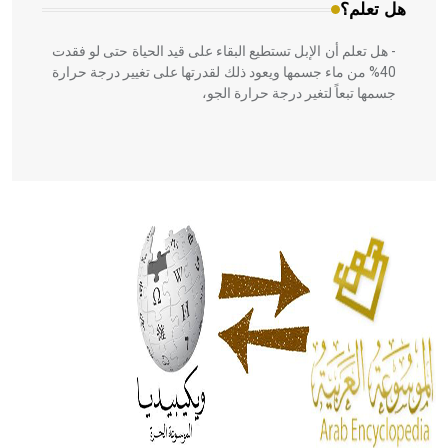
هل تعلم؟
- هل تعلم أن الإبل تستطيع البقاء على قيد الحياة حتى لو فقدت
40% من ماء جسمها ويعود ذلك لقدرتها على تغيير درجة حرارة
جسمها تبعاً لتغير درجة حرارة الجو،
- هل تعلم أن أبقراط كتب في الطب أربعة مؤلفات هي:
الحكم، الأدلة، تنظيم التغذية، ورسالته في جروح الرأس. ويعود
له الفضل بأنه حرر الطب من الدين والفلسفة.
- هل تعلم أن المرجان إفراز حيواني يتكون في البحر ويتركب
من مادة كربونات الكلسيوم، وهو أحمر أو شديد الحمرة وهو
أجود أنواعه، ويمتاز بكبر الحجم ويسمى الش