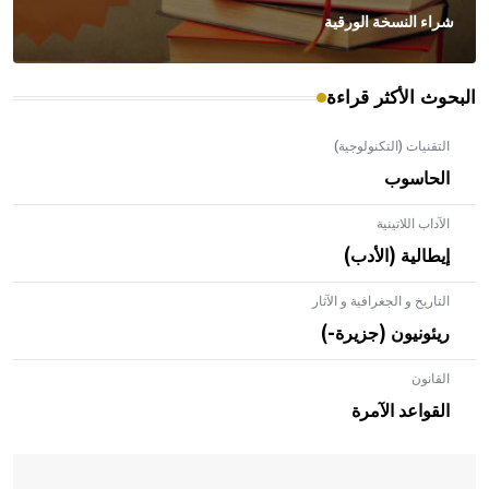
شراء النسخة الورقية
البحوث الأكثر قراءة
التقنيات (التكنولوجية)
الحاسوب
الآداب اللاتينية
إيطالية (الأدب)
التاريخ و الجغرافية و الآثار
ريئونيون (جزيرة-)
القانون
- هل تعلم أن الأبلق نوع من الفنون الهندسية التي ارتبطت
بالعمارة الإسلامية في بلاد الشام ومصر خاصة، حيث يحرص
القواعد الآمرة
المعمار على بناء مداميكه وخاصة في الواجهات