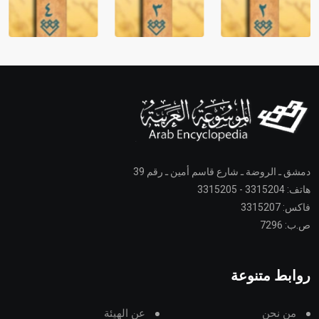
دمشق ـ الروضة ـ شارع قاسم أمين ـ رقم 39
هاتف: 3315204 - 3315205
فاكس: 3315207
ص.ب: 7296
روابط متنوعة
من نحن
عن الهيئة