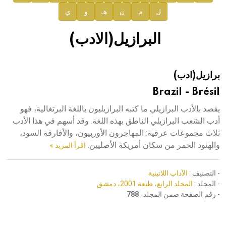
ل
م
ن
هـ
و
ي
صدور المجلد الثامن عشر من الموسوعة الطبية
إعلان..
البرازيل(الادب)
دار الفكر الموزع الحصري لمنشورات هيئة الموسوعة العربية
برازيل(ادب)
هيئة الموسوعة العربية تطلق موسوعات جديدة في عام 2026
Brazil - Brésil
يقصد بالأدب البرازيلي ما كتبه البرازيليون باللغة البرتغالية، فهو
أدب الشعب البرازيلي الناطق بهذه اللغة. وقد أسهم في هذا الأدب
ثلاث مجموعات عرقية: المهاجرون الأوربيون، والأفارقة السود،
والهنود الحمر من سكان أمريكة الأصليين.
اقرأ المزيد »
- التصنيف :
الآداب اللاتينية
- المجلد :
المجلد الرابع، طبعة 2001، دمشق
- رقم الصفحة ضمن المجلد :
788