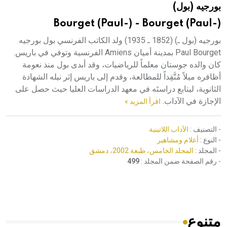
بورجيه (بول)
هيئة الموسوعة العربية تطلق موسوعات جديدة في عام 2026
Bourget (Paul-) - Bourget (Paul-)
بورجيه (بول ـ) (1852 ـ 1935) ولد الكاتب الفرنسي بول بورجيه
Paul Bourget بمدينة أميان Amiens الفرنسية وتوفي في باريس.
كان والده جوستان معلماً للرياضيات، وقد أبدى بول منذ نعومة
أظافره ميلاً مُتَّقِداً للمطالعة، وقدم إلى باريس إثر نيله الشهادة
الثانوية، ليتابع دراستَه في معهد الدراسات العليا حيث حصل على
الإجازة في الآداب.
اقرأ المزيد »
- التصنيف :
الآداب اللاتينية
- النوع :
أعلام ومشاهير
- المجلد :
المجلد الخامس، طبعة 2002، دمشق
- رقم الصفحة ضمن المجلد :
499
متنوع