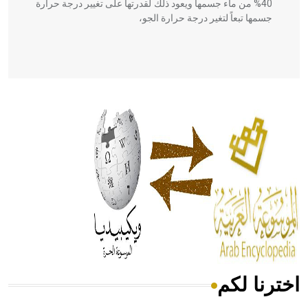
40% من ماء جسمها ويعود ذلك لقدرتها على تغيير درجة حرارة
جسمها تبعاً لتغير درجة حرارة الجو،
- هل تعلم أن أبقراط كتب في الطب أربعة مؤلفات هي:
الحكم، الأدلة، تنظيم التغذية، ورسالته في جروح الرأس. ويعود
له الفضل بأنه حرر الطب من الدين والفلسفة.
- هل تعلم أن المرجان إفراز حيواني يتكون في البحر ويتركب
من مادة كربونات الكلسيوم، وهو أحمر أو شديد الحمرة وهو
أجود أنواعه، ويمتاز بكبر الحجم ويسمى الش
اخترنا لكم
هل تعلم أن الأبسيد كلمة فرنسية اللفظ تم اعتمادها مصطلحاً