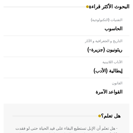
البحوث الأكثر قراءة
التقنيات (التكنولوجية)
الحاسوب
التاريخ و الجغرافية و الآثار
ريئونيون (جزيرة-)
الآداب اللاتينية
إيطالية (الأدب)
القانون
- هل تعلم أن الأبلق نوع من الفنون الهندسية التي ارتبطت
بالعمارة الإسلامية في بلاد الشام ومصر خاصة، حيث يحرص
القواعد الآمرة
المعمار على بناء مداميكه وخاصة في الواجهات
هل تعلم؟
- هل تعلم أن الإبل تستطيع البقاء على قيد الحياة حتى لو فقدت