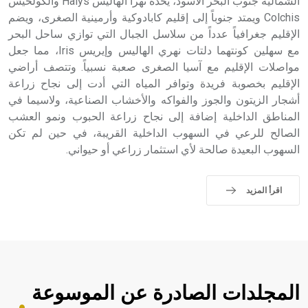
الشمالية جنوب البحر الأسود، يحده نهرا الهاليس Halys والكولخيس
Colchis ويمتد جنوباً إلى إقليم كابادوكية وأرمينية الصغرى، ويضم
الإقليم جغرافياً عدداً من سلاسل الجبال التي توازي ساحل البحر
مع سهلين كونتهما دلتات نهري الهاليس وإيريس Iris، مما جعل
مواصلات الإقليم مع آسيا الصغرى صعبة نسبياً. وتتصف أراضي
الإقليم بخصوبة فريدة وتوافر المياه التي أدت إلى نجاح زراعة
أشجار الزيتون والجوز والفواكه والأخشاب الصناعية، ولاسيما في
المناطق الداخلية إضافة إلى نجاح زراعة الحبوب ونمو العشب
الصالح للرعي في السهوب الداخلية القريبة، في حين لم تكن
السهوب البعيدة صالحة لأي استثمار زراعي أو حيواني.
اقرأ المزيد
المجلدات الصادرة عن الموسوعة