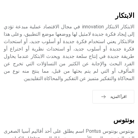
أثرياً يستخدم في العمارة عموماً وفي العمارة الدينية الخاصة
بالكنائس خصوصاً، وفي الإنكليزية أب
الابتكار
الابتكار الابتكار innovation في مجال الاقتصاد عملية مبدعة تؤدي
إلى إيجاد فكرة جديدة لامثيل لها ووضعها موضع التطبيق، وعلى هذا
فالابتكار يعني استخدام فكرة جديدة أو أسلوب جديد، أو استحداث
- هل تعلم أن أبجر Abgar اسم معروف جيداً يعود إلى عدد من
الملوك الذين حكموا مدينة إديسا (الرها) من أبجر الأول وحتى
فكرة جديدة أو أسلوب جديد، أو استحداث نظرية أو اختراع أو
التاسع، وهم ينتسبون إلى أسرة أوسروين
طريقة جديدة في إنتاج سلعة جديدة. ويحدث الابتكار عندما يحاول
الفرد البحث والإجابة عن الكثير من التساؤلات التي تخرج عن
المألوف أو التي لم يتم بحثها من قبل، مما ينتج منه نوع من
المحاكاة والتفكير متميز عن التفكير والمحاكاة التقليديين.
- هل تعلم أن الأبجدية الكنعانية تتألف من /22/ علامة كتابية
sign تكتب منفصلة غير متصلة، وتعتمد المبدأ الأكوروفوني،
اقرأ المزيد
حيث تقتصر القيمة الصوتية للعلامة الك
بونتوس
بونتوس بونتوس Pontus اسم يطلق على أحد أقاليم آسيا الصغرى