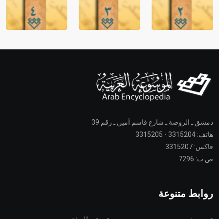
دمشق ـ الروضة ـ شارع قاسم أمين ـ رقم 39
هاتف: 3315204 - 3315205
فاكس: 3315207
ص.ب: 7296
روابط متنوعة