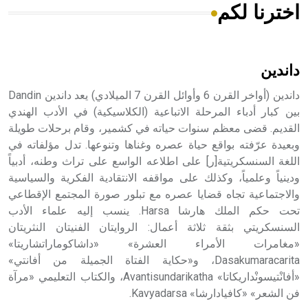
اخترنا لكم
هل تعلم أن الأبسيد كلمة فرنسية اللفظ تم اعتمادها مصطلحاً
أثرياً يستخدم في العمارة عموماً وفي العمارة الدينية الخاصة
بالكنائس خصوصاً، وفي الإنكليزية أب
داندين
داندين (أواخر القرن 6 وأوائل القرن 7 الميلادي) يعد داندين Dandin
بين كبار أدباء المرحلة الاتباعية (الكلاسيكية) في الأدب الهندي
القديم. قضى معظم سنوات حياته في كشمير، وقام برحلات طويلة
- هل تعلم أن أبجر Abgar اسم معروف جيداً يعود إلى عدد من
الملوك الذين حكموا مدينة إديسا (الرها) من أبجر الأول وحتى
وبعيدة عرّفته بواقع حياة عصره وغناها وتنوعها. تدل مؤلفاته في
التاسع، وهم ينتسبون إلى أسرة أوسروين
اللغة السنسكريتية[ر] على اطلاعه الواسع على تراث وطنه، أدبياً
ودينياً وعلمياً، وكذلك على مواقفه الانتقادية الفكرية والسياسية
والاجتماعية تجاه قضايا عصره مع تبلور صورة المجتمع الإقطاعي
تحت حكم الملك هارشا Harsa. ينسب إليه علماء الأدب
السنسكريتي بثقة ثلاثة أعمال: الروايتان الفنيتان النثريتان
- هل تعلم أن الأبجدية الكنعانية تتألف من /22/ علامة كتابية
«مغامرات الأمراء العشرة» «داشاكوماراتشاريتا»
sign تكتب منفصلة غير متصلة، وتعتمد المبدأ الأكوروفوني،
Dasakumaracarita، و«حكاية الفتاة الجميلة من أفانتي»
حيث تقتصر القيمة الصوتية للعلامة الك
«أفانْتيسونْداريكاتا» Avantisundarikatha، والكتاب التعليمي «مرآة
فن الشعر» «كافيادارشا» Kavyadarsa.