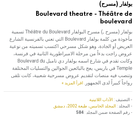
بولفار (مسرح)
هيئة الموسوعة العربية تطلق موسوعات جديدة في عام 2026
Boulevard theatre - Théâtre de
boulevard
بولفار (مسرح ـ) مسرح البولفار Théâtre du Boulevard تسمية
مأخوذة من كلمة بولفار Boulevard التي تعني بالفرنسية الشارع
العريض أو الجادة، وهو شكل مسرحي اكتسب تسميته من نوعية
عروض راجت بدءاً من مرحلة الامبراطورية الثانية في فرنسة،
وكانت تقدم في شارع اسمه بولفار دي تامبل Boulevard du
Temple في باريس، يعج بالبائعين الجوالين والتسليات المختلفة
وتنصب فيه منصات لتقديم عروض مسرحية شعبية، كانت تلقى
رواجاً كبيراً لدى الجمهور.
اقرأ المزيد »
- التصنيف :
الآداب اللاتينية
- المجلد :
المجلد الخامس، طبعة 2002، دمشق
- رقم الصفحة ضمن المجلد :
584