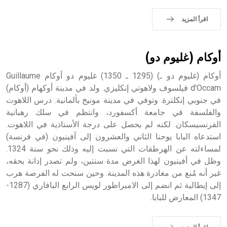
اقرأ المزيد
أوكام (غليوم دو)
أوكام (غليوم دو ـ) (1295 ـ 1350) غليوم دو أوكام Guillaume
d'Occam فيلسوف ولاهوتي إنكليزي. ولد في مدينة أوكهام (أوكام)
في جنوبي إنكلترة. وتوفي في مدينة مونيخ بألمانية. درس اللاهوت
والفلسفة في جامعة أكسفورد، وانتظم في سلك رهبانية
الفرنسيسكان. لكنه لم يحصل على درجة الأستاذية في اللاهوت.
استدعاه البابا يوحنا الثاني والعشرون إلى آفينيون (في فرنسة)
لمساءلته عن الهرطقات التي نسبت إليه وذلك نحو سنة 1324.
وظل في أفينيون لهذا الغرض مدة سنتين، ولم تصدر إدانة بحقه،
غير أنه مُنع من مغادرة هذه المدينة. وحين سنحت له الفرصة هرب
إلى إيطالية ثم انضم إلى الامبراطور لويس الرابع البافاري (1287-
1347) المعارض للبابا.