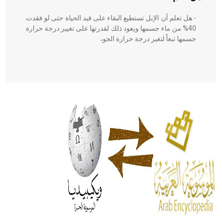
- هل تعلم أن الإبل تستطيع البقاء على قيد الحياة حتى لو فقدت
40% من ماء جسمها ويعود ذلك لقدرتها على تغيير درجة حرارة
جسمها تبعاً لتغير درجة حرارة الجو،
- هل تعلم أن أبقراط كتب في الطب أربعة مؤلفات هي:
الحكم، الأدلة، تنظيم التغذية، ورسالته في جروح الرأس. ويعود
له الفضل بأنه حرر الطب من الدين والفلسفة.
- هل تعلم أن المرجان إفراز حيواني يتكون في البحر ويتركب
من مادة كربونات الكلسيوم، وهو أحمر أو شديد الحمرة وهو
أجود أنواعه، ويمتاز بكبر الحجم ويسمى الش