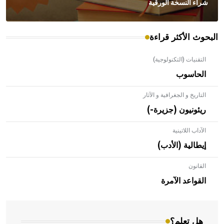
شراء النسخة الورقية
البحوث الأكثر قراءة
التقنيات (التكنولوجية)
الحاسوب
التاريخ و الجغرافية و الآثار
ريئونيون (جزيرة-)
الآداب اللاتينية
إيطالية (الأدب)
القانون
- هل تعلم أن الأبلق نوع من الفنون الهندسية التي ارتبطت
بالعمارة الإسلامية في بلاد الشام ومصر خاصة، حيث يحرص
القواعد الآمرة
المعمار على بناء مداميكه وخاصة في الواجهات
هل تعلم؟