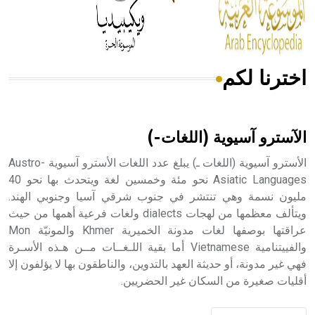
من مادة كربونات الكلسيوم، وهو أحمر أو شديد الحمرة وهو
أجود أنواعه، ويمتاز بكبر الحجم ويسمى الش
اخترنا لكم
هل تعلم أن الأبسيد كلمة فرنسية اللفظ تم اعتمادها مصطلحاً
أثرياً يستخدم في العمارة عموماً وفي العمارة الدينية الخاصة
بالكنائس خصوصاً، وفي الإنكليزية أب
الآسترو آسيوية (اللغات-)
الأسترو آسيوية (اللغات ـ) يبلغ عدد اللغات الأسترو آسيوية Austro-
Asiatic Languages نحو مئة وخمسين لغة ويتحدث بها نحو 40
مليون نسمة وهي تنتشر في جنوب شرقي آسيا وجنوبي الهند.
- هل تعلم أن أبجر Abgar اسم معروف جيداً يعود إلى عدد من
الملوك الذين حكموا مدينة إديسا (الرها) من أبجر الأول وحتى
ويتألف معظمها من لهجات dialects ولغات فرعية أهمها من حيث
التاسع، وهم ينتسبون إلى أسرة أوسروين
عراقتها بوصفها لغات مدونة الخميرية Khmer والمونيّة Mon
والفييتنامية Vietnamese أما بقية اللـغــات مــن هـذه الأسـرة
فهي غير مدونة، أو حديثة العهد بالتدوين، والناطقون بها لا يؤلفون إلا
أقليات صغيرة من السكان غير الحضريين.
- هل تعلم أن الأبجدية الكنعانية تتألف من /22/ علامة كتابية