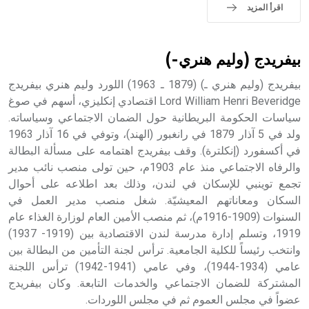
sign تكتب منفصلة غير متصلة، وتعتمد المبدأ الأكوروفوني،
اقرأ المزيد
حيث تقتصر القيمة الصوتية للعلامة الك
بيفريدج (وليم هنري-)
بيفريدج (وليم هنري ـ) (1879 ـ 1963) اللورد وليم هنري بيفريدج
Lord William Henri Beveridge اقتصادي إنكليزي، أسهم في صوغ
سياسات الحكومة البريطانية حول الضمان الاجتماعي وسياساته.
ولد في 5 آذار 1879 في رانغبور (الهند)، وتوفي في 16 آذار 1963
في أكسفورد (إنكلترة). وقف بيفريدج اهتمامه على مسألة البطالة
والرفاه الاجتماعي منذ عام 1903م، حين تولى منصب نائب مدير
تجمع توينبي للإسكان في لندن، وذلك بعد اطلاعه على أحوال
السكان ومعاناتهم المعيشيّة. شغل منصب مدير العمل في
السنوات (1909-1916م)، ثم منصب الأمين العام لوزارة الغذاء عام
1919، وتسلم إدارة مدرسة لندن الاقتصادية بين (1919- 1937)
وانتخب رئيساً للكلية الجامعية. ترأس لجنة التأمين من البطالة بين
عامي (1934-1944)، وفي عامي (1941-1942) ترأس اللجنة
المشتركة للضمان الاجتماعي والخدمات التابعة. وكان بيفريدج
عضواً في مجلس العموم ثم في مجلس اللوردات.