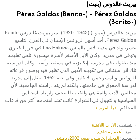
بيريث غالدوس (بنيت)
هيئة الموسوعة العربية تطلق موسوعات جديدة في عام 2026
Pérez Galdos (Benito-) - Pérez Galdos
(Benito-)
بيريث غالدوس (بنيتو ـ) (1843 ـ1920) بنيتو بيريث غالدوس Benito
Perez Galdos، أحد أشهر الروائيين الإسبان في القرن التاسع
عشر، ولد في مدينة لاس بالماس Las Palmas في جزر الكناري
وتوفي في مدريد، وكان الابن الأصغر لأسرة ميسورة. تلقى تعليمه
منذ طفولته في مدرسة إنكليزية في مسقط رأسه، وكان لدراسته
تلك أثر استثنائي في تكوينه الأدبي الذي تظهر فيه بوضوح قراءاته
للروائيين والمسرحيين الإنكليز. وفي عام 1862 انتقل إلى مدريد
لدراسة الحقوق في جامعتها، ولكنه لم ينه دراسته الجامعية، لأن
مجالس الأدب والمقاهي والكتابة للصحف وارتياد المجالس
السياسية والتجول في الشوارع كانت تشد اهتمامه أكثر من قاعات
المحاكم.
اقرأ المزيد »
- التصنيف :
الآداب اللاتينية
- النوع :
أعلام ومشاهير
- المجلد :
المجلد الخامس، طبعة 2002، دمشق