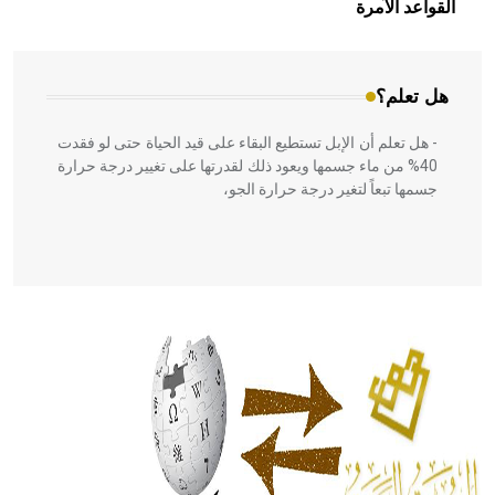
بالعمارة الإسلامية في بلاد الشام ومصر خاصة، حيث يحرص
القواعد الآمرة
المعمار على بناء مداميكه وخاصة في الواجهات
هل تعلم؟
- هل تعلم أن الإبل تستطيع البقاء على قيد الحياة حتى لو فقدت
40% من ماء جسمها ويعود ذلك لقدرتها على تغيير درجة حرارة
جسمها تبعاً لتغير درجة حرارة الجو،
- هل تعلم أن أبقراط كتب في الطب أربعة مؤلفات هي:
الحكم، الأدلة، تنظيم التغذية، ورسالته في جروح الرأس. ويعود
له الفضل بأنه حرر الطب من الدين والفلسفة.
- هل تعلم أن المرجان إفراز حيواني يتكون في البحر ويتركب