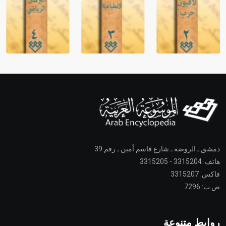
دمشق ـ الروضة ـ شارع قاسم أمين ـ رقم 39
هاتف: 3315204 - 3315205
فاكس: 3315207
ص.ب: 7296
روابط متنوعة