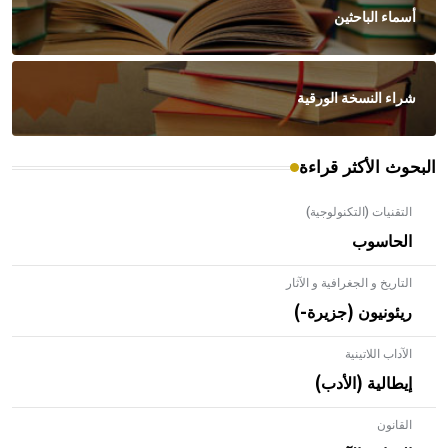
أسماء الباحثين
شراء النسخة الورقية
البحوث الأكثر قراءة
التقنيات (التكنولوجية)
الحاسوب
التاريخ و الجغرافية و الآثار
ريئونيون (جزيرة-)
الآداب اللاتينية
إيطالية (الأدب)
القانون
- هل تعلم أن الأبلق نوع من الفنون الهندسية التي ارتبطت