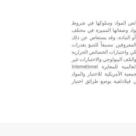
 materials testing هو قياس خصائص المواد وسلوكها في شروط
واد وصفاتها المميزة في مختلف
 أو المادة، وقد يستعاض عن ذلك
معروفين مسبقاً للتنبؤ بقدرات
نيكي واختبارات الخصائص الحرارية
التلف البيولوجي والاختبارات غير
المخرِّبة. وقد قامت هيئات وطنية وعالمية كالمنظمة العالمية للمعايرة International
Organ) ومقرها جنيف والجمعية الأمريكية للاختبار والمواد
American Society for Testing and Material) في فيلادلفية بوضع طرائق اختبار