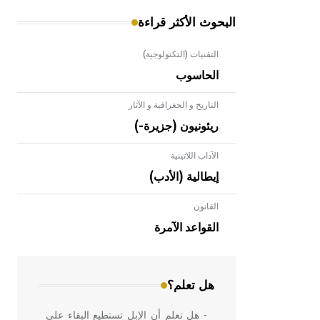
البحوث الأكثر قراءة
التقنيات (التكنولوجية)
الحاسوب
التاريخ و الجغرافية و الآثار
ريئونيون (جزيرة-)
الآداب اللاتينية
إيطالية (الأدب)
القانون
- هل تعلم أن الأبلق نوع من الفنون
الهندسية التي ارتبطت بالعمارة الإسلامية
القواعد الآمرة
في بلاد الشام ومصر خاصة، حيث يحرص
المعمار على بناء مداميكه وخاصة في
الواجهات
هل تعلم؟
- هل تعلم أن الإبل تستطيع البقاء على