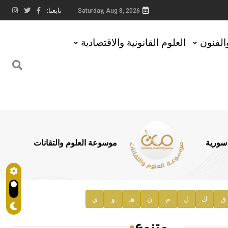
تابعنا:
Saturday, Aug 8, 2026
والفنون
العلوم القانونية والاقتصادية
 سورية
موسوعة العلوم والتقانات
ق
ك
ل
م
ن
هـ
و
ي
متنوع