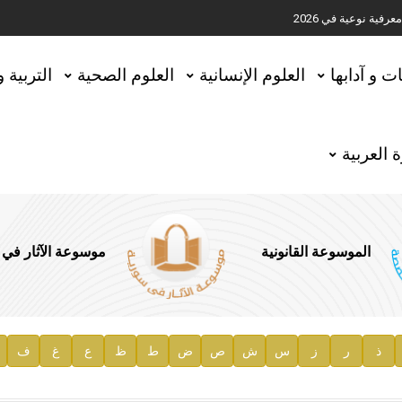
ية نوعية في 2026
تحقيق المخطوطات في العاصمة القطرية الدوحة
ات و آدابها
العلوم الإنسانية
العلوم الصحية
التربية 
 العربية
الموسوعة القانونية
موسوعة الآثار في
ذ
ر
ز
س
ش
ص
ض
ط
ظ
ع
غ
ف
ية