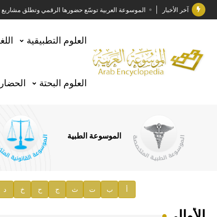
آخر الأخبار
الموسوعة العربية توسّع حضورها الرقمي وتطلق مشاريع معرف
فوز الأستاذ الدكتور وليد محمد السراقبي بجائزة كتارا ل
العلوم التطبيقية
اللغ
جائزة مجمع الملك سلمان العالمي للغة العربية 2025
الأستاذ إياد خالد الطباع مدير عام لهيئة الموسوعة العربية
العلوم البحتة
الحضارة
السيد محمد ياسين صالح وزيرا للثقافة
صدور المجلد الثامن من موسوعة الآثار في سورية
توصيات مجلس الإدارة
الموسوعة الطبية
صدور المجلد السابع من موسوعة الآثار في سورية
صدور المجلد الثامن عشر من الموسوعة الطبية
إعلان..
أ
ب
ت
ث
ج
ح
خ
د
دار الفكر الموزع الحصري لمنشورات هيئة الموسوعة العرب
الأوالي