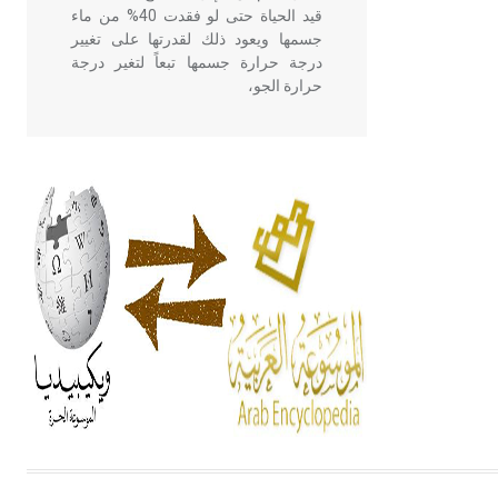
قيد الحياة حتى لو فقدت 40% من ماء
جسمها ويعود ذلك لقدرتها على تغيير
درجة حرارة جسمها تبعاً لتغير درجة
حرارة الجو،
- هل تعلم أن أبقراط كتب في الطب
أربعة مؤلفات هي: الحكم، الأدلة، تنظيم
التغذية، ورسالته في جروح الرأس.
ويعود له الفضل بأنه حرر الطب من
الدين والفلسفة.
- هل تعلم أن المرجان إفراز حيواني
يتكون في البحر ويتركب من مادة
كربونات الكلسيوم، وهو أحمر أو شديد
الحمرة وهو أجود أنواعه، ويمتاز بكبر
الحجم ويسمى الش
هل تعلم أن الأبسيد كلمة فرنسية اللفظ