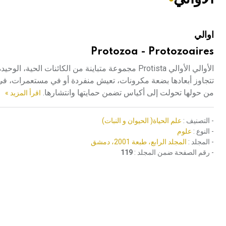
هيئة الموسوعة العربية تطلق موسوعات جديدة في عام 2026
اوالي
Protozoa - Protozoaires
الأوالي الأوالي Protista مجموعة متباينة من الكائنا
تتجاوز أبعادها بضعة مكرونات، تعيش منفردة أو في مستعمرات، ف
من حولها تحولت إلى أكياس تضمن حمايتها وانتشارها.
اقرأ المزيد »
- التصنيف :
علم الحياة( الحيوان و النبات)
- النوع :
علوم
- المجلد :
المجلد الرابع، طبعة 2001، دمشق
- رقم الصفحة ضمن المجلد :
119