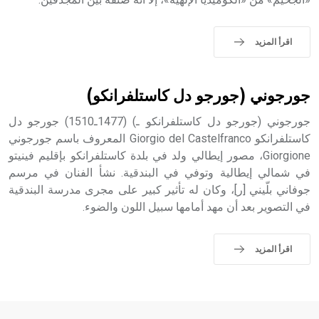
sign تكتب منفصلة غير متصلة، وتعتمد المبدأ الأكوروفوني،
حيث تقتصر القيمة الصوتية للعلامة الك
اقرأ المزيد
جورجوني (جورجو دل كاستلفرانكو)
جورجوني (جورجو دل كاستلفرانكو ـ) (1477ـ1510) جورجو دل
كاستلفرانكو Giorgio del Castelfranco المعروف باسم جورجوني
Giorgione، مصور إيطالي ولد في بلدة كاستلفرانكو بإقليم فينيتو
في شمالي إيطالية وتوفي في البندقية. نشأ الفنان في مرسم
جوفاني بلّيني [ر]، وكان له تأثير كبير على مجرى مدرسة البندقية
في التصوير بعد أن مهد أمامها سبيل اللون والضوء.
اقرأ المزيد