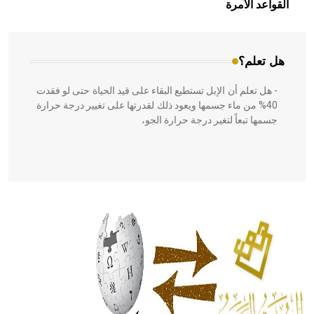
بالعمارة الإسلامية في بلاد الشام ومصر خاصة، حيث يحرص
القواعد الآمرة
المعمار على بناء مداميكه وخاصة في الواجهات
هل تعلم؟
- هل تعلم أن الإبل تستطيع البقاء على قيد الحياة حتى لو فقدت
40% من ماء جسمها ويعود ذلك لقدرتها على تغيير درجة حرارة
جسمها تبعاً لتغير درجة حرارة الجو،
- هل تعلم أن أبقراط كتب في الطب أربعة مؤلفات هي:
الحكم، الأدلة، تنظيم التغذية، ورسالته في جروح الرأس. ويعود
له الفضل بأنه حرر الطب من الدين والفلسفة.
- هل تعلم أن المرجان إفراز حيواني يتكون في البحر ويتركب