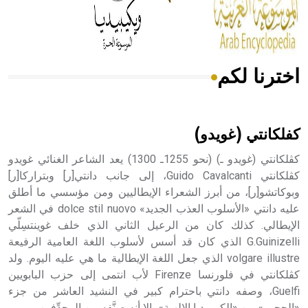
من مادة كربونات الكلسيوم، وهو أحمر أو شديد الحمرة وهو
أجود أنواعه، ويمتاز بكبر الحجم ويسمى الش
اخترنا لكم
هل تعلم أن الأبسيد كلمة فرنسية اللفظ تم اعتمادها مصطلحاً
أثرياً يستخدم في العمارة عموماً وفي العمارة الدينية الخاصة
بالكنائس خصوصاً، وفي الإنكليزية أب
كفلكانتي (غويدو)
كڤلكانتي (غويدو ـ) (نحو 1255ـ 1300) يعد الشاعر الغنائي غويدو
كڤلكانتي Guido Cavalcanti، إلى جانب دانتي[ر] وبتراركا[ر]
وبوكاتشو[ر]، من أبرز الشعراء الإيطاليين ومن مؤسسي ما أطلق
- هل تعلم أن أبجر Abgar اسم معروف جيداً يعود إلى عدد من
الملوك الذين حكموا مدينة إديسا (الرها) من أبجر الأول وحتى
عليه دانتي «الأسلوب العذب الجديد» dolce stil nuovo في الشعر
التاسع، وهم ينتسبون إلى أسرة أوسروين
الإيطالي. كذلك كان من الرعيل الثاني الذي خلف غوينتسِلّي
G.Guinizelli الذي كان قد أسس لأسلوب اللغة العامية الرفيعة
volgare illustre الذي جعل اللغة الإيطالية ما هي عليه اليوم. ولد
كڤلكانتي في فلورنسا Firenze لأب انتمى إلى حزب البابويين
Guelfi، وصفه دانتي باحترام كبير في النشيد العاشر من جزء
- هل تعلم أن الأبجدية الكنعانية تتألف من /22/ علامة كتابية
«الجحيم» من «الكوميديا الإلهية»، إلا أنه صنَّفه بين المجدِّفين.