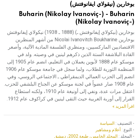
بوخارين (نيقولاي ايفانوفتش)
هيئة الموسوعة العربية تطلق موسوعات جديدة في عام 2026
Buharin (Nikolay Ivanoviç-) - Buharin
(Nikolay Ivanoviç-)
بوخارين (نيكولاي إيفانوفتش ـ) (1888 ـ 1938) نيكولاي إيفانوفتش
بوخارين Nicolai Ivanovitch Boukharine من أشهر المنظرين
الاقتصاديين الماركسيين، ومنظري الفلسفة المادية الآلية، وأصغر
القادة البلاشفة الستة الذين ذكرهم لينين في وصيته. ولد في
موسكو عام 1888 لأبوين يعملان في التعليم، انضم عام 1905 إلى
المنظمة الثورية للطلاب، ولما سجل في جامعة موسكو عام 1906
انضم إلى الحزب العمالي الديمقراطي ـ الاجتماعي الروسي، وفي
عام 1908 صار عضواً في لجنة موسكو عن الجناح البلشفي للحزب.
اعتقل مرات عدة، ونفي إلى أونيغة عام 1910، ولكنه استطاع
الفرار إلى أوربة الغربية حيث التقى لينين في كراكوف عام 1912.
اقرأ المزيد »
- التصنيف :
السياسة
- النوع :
أعلام ومشاهير
- المجلد :
المجلد الخامس، طبعة 2002، دمشق