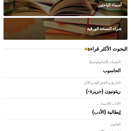
أسماء الباحثين
شراء النسخة الورقية
البحوث الأكثر قراءة
التقنيات (التكنولوجية)
الحاسوب
التاريخ و الجغرافية و الآثار
ريئونيون (جزيرة-)
الآداب اللاتينية
إيطالية (الأدب)
القانون
- هل تعلم أن الأبلق نوع من الفنون الهندسية التي ارتبطت