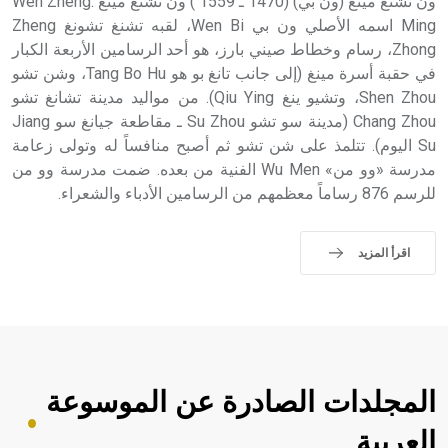
حيث تقتصر القيمة الصوتية للعلامة الك
ون تشنغ مينغ (ون بي) (1470 ـ 1559 ) ون تشنغ مينغ :Wen Zheng
Ming اسمه الأصلي ون بي Wen Bi، لقبه تشنغ تشونغ Zheng
Zhong، رسام وخطاط صيني بارز، هو أحد الرسامين الأربعة الكبار
في حقبة أسرة مينغ (إلى جانب تانغ بو هو Tang Bo Hu، وشن تشو
Shen Zhou، وتشيو ينغ Qiu Ying). من مواليد مدينة تشانغ تشو
Chang Zhou (مدينة سو تشو Su Zhou ـ مقاطعة جيانغ سو Jiang
Su اليوم). تتلمذ على شن تشو ثم أصبح منافساً له وتولى زعامة
مدرسة «وو من» Wu Men الفنية من بعده. ضمت مدرسة وو من
للرسم 876 رساماً معظمهم من الرسامين الأدباء والشعراء.
اقرأ المزيد
المجلدات الصادرة عن الموسوعة
العربية