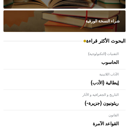
شراء النسخة الورقية
البحوث الأكثر قراءة
التقنيات (التكنولوجية)
الحاسوب
الآداب اللاتينية
إيطالية (الأدب)
التاريخ و الجغرافية و الآثار
ريئونيون (جزيرة-)
القانون
- هل تعلم أن الأبلق نوع من الفنون الهندسية التي ارتبطت
بالعمارة الإسلامية في بلاد الشام ومصر خاصة، حيث يحرص
القواعد الآمرة
المعمار على بناء مداميكه وخاصة في الواجهات