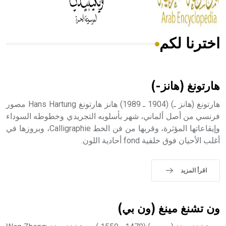
اخترنا لكم
هل تعلم أن الأبسيد كلمة فرنسية اللفظ تم اعتمادها مصطلحاً
أثرياً يستخدم في العمارة عموماً وفي العمارة الدينية الخاصة
بالكنائس خصوصاً، وفي الإنكليزية أب
هارتونغ (هانز-)
هارتونغ (هانز ـ) (1904 ـ 1989) هانز هارتونغ Hans Hartung مصور
فرنسي من أصل ألماني، شهر بأسلوبه التجريدي وخطوطه السوداء
وإيقاعاتها المؤثرة، وقربها من فن الخط Calligraphie، وبروزها في
- هل تعلم أن أبجر Abgar اسم معروف جيداً يعود إلى عدد من
أغلب الأحيان فوق خلفية fond أحادية اللون.
الملوك الذين حكموا مدينة إديسا (الرها) من أبجر الأول وحتى
التاسع، وهم ينتسبون إلى أسرة أوسروين
اقرأ المزيد
- هل تعلم أن الأبجدية الكنعانية تتألف من /22/ علامة كتابية
ون تشنغ مينغ (ون بي)
sign تكتب منفصلة غير متصلة، وتعتمد المبدأ الأكوروفوني،