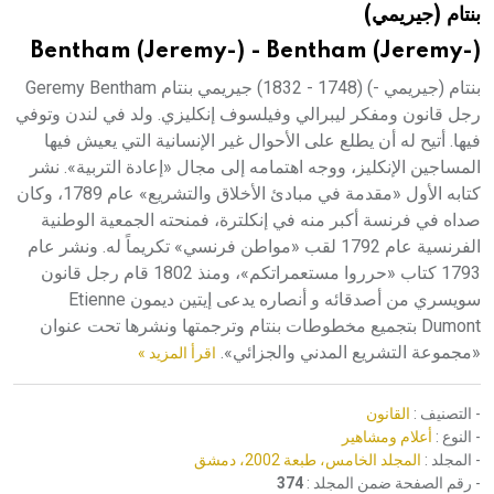
بنتام (جيريمي)
هيئة الموسوعة العربية تطلق موسوعات جديدة في عام 2026
Bentham (Jeremy-) - Bentham (Jeremy-)
بنتام (جيريمي -) (1748 - 1832) جيريمي بنتام Geremy Bentham
رجل قانون ومفكر ليبرالي وفيلسوف إنكليزي. ولد في لندن وتوفي
فيها. أتيح له أن يطلع على الأحوال غير الإنسانية التي يعيش فيها
المساجين الإنكليز، ووجه اهتمامه إلى مجال «إعادة التربية». نشر
كتابه الأول «مقدمة في مبادئ الأخلاق والتشريع» عام 1789، وكان
صداه في فرنسة أكبر منه في إنكلترة، فمنحته الجمعية الوطنية
الفرنسية عام 1792 لقب «مواطن فرنسي» تكريماً له. ونشر عام
1793 كتاب «حرروا مستعمراتكم»، ومنذ 1802 قام رجل قانون
سويسري من أصدقائه و أنصاره يدعى إيتين ديمون Etienne
Dumont بتجميع مخطوطات بنتام وترجمتها ونشرها تحت عنوان
«مجموعة التشريع المدني والجزائي».
اقرأ المزيد »
- التصنيف :
القانون
- النوع :
أعلام ومشاهير
- المجلد :
المجلد الخامس، طبعة 2002، دمشق
- رقم الصفحة ضمن المجلد :
374