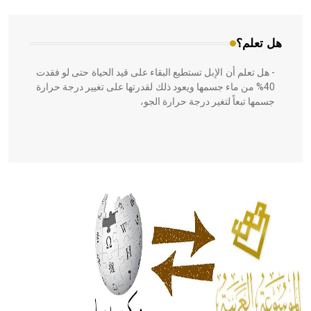
هل تعلم؟
- هل تعلم أن الإبل تستطيع البقاء على قيد الحياة حتى لو فقدت
40% من ماء جسمها ويعود ذلك لقدرتها على تغيير درجة حرارة
جسمها تبعاً لتغير درجة حرارة الجو،
- هل تعلم أن أبقراط كتب في الطب أربعة مؤلفات هي:
الحكم، الأدلة، تنظيم التغذية، ورسالته في جروح الرأس. ويعود
له الفضل بأنه حرر الطب من الدين والفلسفة.
- هل تعلم أن المرجان إفراز حيواني يتكون في البحر ويتركب
من مادة كربونات الكلسيوم، وهو أحمر أو شديد الحمرة وهو
أجود أنواعه، ويمتاز بكبر الحجم ويسمى الش