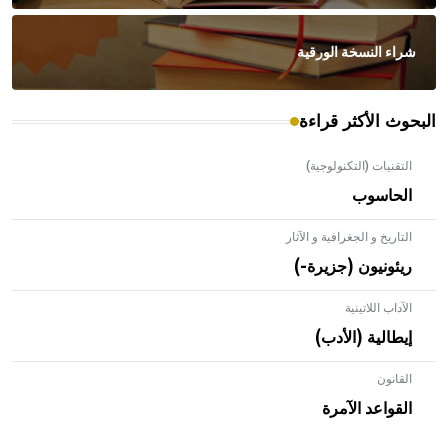
شراء النسخة الورقية
البحوث الأكثر قراءة
التقنيات (التكنولوجية)
الحاسوب
التاريخ و الجغرافية و الآثار
ريئونيون (جزيرة-)
الآداب اللاتينية
إيطالية (الأدب)
القانون
- هل تعلم أن الأبلق نوع من الفنون الهندسية التي ارتبطت
بالعمارة الإسلامية في بلاد الشام ومصر خاصة، حيث يحرص
القواعد الآمرة
المعمار على بناء مداميكه وخاصة في الواجهات