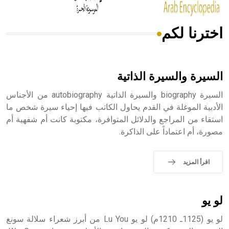
اخترنا لكم
هل تعلم أن الأبسيد كلمة فرنسية اللفظ تم اعتمادها مصطلحاً
أثرياً يستخدم في العمارة عموماً وفي العمارة الدينية الخاصة
بالكنائس خصوصاً، وفي الإنكليزية أب
السيرة والسيرة الذاتية
السيرة biography والسيرة الذاتية autobiography من الأجناس
الأدبية الموغلة في القدم يحاول الكاتب فيها إحياء سيرة شخص ما
استقاء من المراجع والدلائل المتوافرة، مكتوبة كانت أم شفهية أم
- هل تعلم أن أبجر Abgar اسم معروف جيداً يعود إلى عدد من
مصورة، أم اعتماداً على الذاكرة.
الملوك الذين حكموا مدينة إديسا (الرها) من أبجر الأول وحتى
التاسع، وهم ينتسبون إلى أسرة أوسروين
اقرأ المزيد
- هل تعلم أن الأبجدية الكنعانية تتألف من /22/ علامة كتابية
لو يو
sign تكتب منفصلة غير متصلة، وتعتمد المبدأ الأكوروفوني،
حيث تقتصر القيمة الصوتية للعلامة الك
لو يو (1125ـ 1210م) لو يو Lu You من أبرز شعراء سلالة سونغ