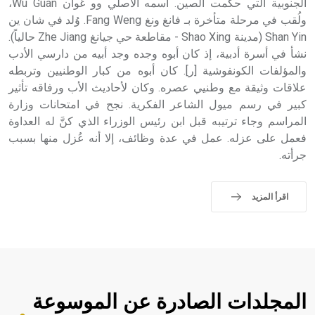
الجنوبية التي حكمت الصين. اسمه الأصلي وو غوان Wu Guan،
ولُقب في مرحلة متأخرة بـ فانغ ونغ Fang Weng. وُلد في شان ين
Shan Yin (مدينة Shao Xing - مقاطعة حي جيانغ Zhe Jiang حالياً).
نشأ في أسرة أدبية، إذ كان أبوه وجده وجد أبيه من دارسي الأدب
والمؤلفات الكونفوشية [ر]. كان أبوه من كبار الوطنيين وتربطه
علاقات وثيقة مع وطنيي عصره. وكان لأحاديث الأب ورفاقه تأثير
كبير في رسم ميول الشاعر الفكرية. نجح في امتحانات وزارة
المراسم وجاء ترتيبه قبل ابن رئيس الوزراء الذي كنَّ له العداوة
فعمل على عزله. عمل في عدة وظائف، إلا أنه عُزل منها بسبب
جرأته.
اقرأ المزيد
المجلدات الصادرة عن الموسوعة