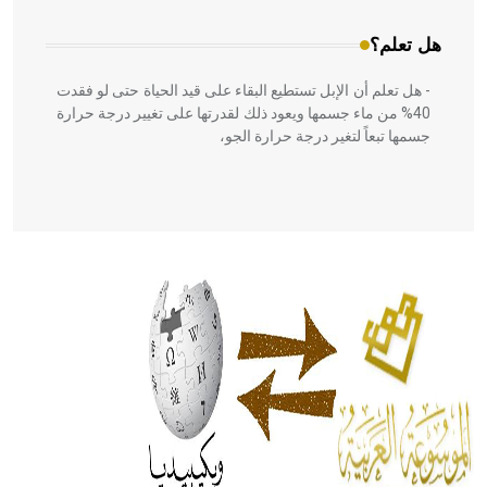
هل تعلم؟
- هل تعلم أن الإبل تستطيع البقاء على قيد الحياة حتى لو فقدت
40% من ماء جسمها ويعود ذلك لقدرتها على تغيير درجة حرارة
جسمها تبعاً لتغير درجة حرارة الجو،
- هل تعلم أن أبقراط كتب في الطب أربعة مؤلفات هي:
الحكم، الأدلة، تنظيم التغذية، ورسالته في جروح الرأس. ويعود
له الفضل بأنه حرر الطب من الدين والفلسفة.
- هل تعلم أن المرجان إفراز حيواني يتكون في البحر ويتركب
من مادة كربونات الكلسيوم، وهو أحمر أو شديد الحمرة وهو
أجود أنواعه، ويمتاز بكبر الحجم ويسمى الش