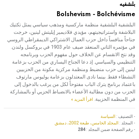
بلشفيه
هيئة الموسوعة العربية تطلق موسوعات جديدة في عام 2026
Bolshevism - Bolchévisme
البلشفية البلشفية منظمة ماركسية ومذهب سياسي يمثل تكتيك
البلاشفة واستراتيجيتهم، مؤيدي فلاديمير إيليتش لينين، خرجت
جناحاً منافساً داخل حزب العمال الاشتراكي الديمقراطي الروسي
في مؤتمره الثاني المنعقد صيف عام 1903 في بروكسل ولندن.
وقد نتج الانقسام عن الخلاف حول مفهوم الحزب وبرنامجه
التنظيمي والسياسي. إذ دعا الجناح اليساري من الحزب بزعامة
لينين إلى حزب منضبط ومنظمة مركزية مكونة من الحزبيين
النشطاء فقط. بينما نادى المعتدلون بزعامة يوليوس مارتوف
باعتماد برنامج يترك الباب مفتوحاً لكل من يرغب بالدخول إلى
الحزب من دون مطالبة الأعضاء بالانضباط الحزبي أو بالمشاركة
في المنظمة الحزبية.
اقرأ المزيد »
- التصنيف :
السياسة
- المجلد :
المجلد الخامس، طبعة 2002، دمشق
- رقم الصفحة ضمن المجلد :
284