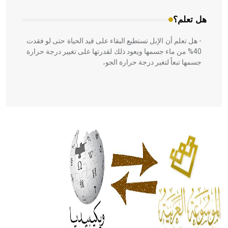
هل تعلم؟
- هل تعلم أن الإبل تستطيع البقاء على قيد الحياة حتى لو فقدت
40% من ماء جسمها ويعود ذلك لقدرتها على تغيير درجة حرارة
جسمها تبعاً لتغير درجة حرارة الجو،
- هل تعلم أن أبقراط كتب في الطب أربعة مؤلفات هي:
الحكم، الأدلة، تنظيم التغذية، ورسالته في جروح الرأس. ويعود
له الفضل بأنه حرر الطب من الدين والفلسفة.
- هل تعلم أن المرجان إفراز حيواني يتكون في البحر ويتركب
من مادة كربونات الكلسيوم، وهو أحمر أو شديد الحمرة وهو
أجود أنواعه، ويمتاز بكبر الحجم ويسمى الش