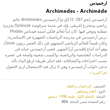
ارخميدس
هيئة الموسوعة العربية تطلق موسوعات جديدة في عام 2026
Archimedes - Archimède
أرخميدس (نحو 287- 212ق.م) أرخميدس Archimedes عالم
رياضي ومخترع إغريقي، وُلد في مدينة سرقوسة Syracuse بجزيرة
صقلية وتوفي فيها. كان ابناً لعالم فلكي اسمه فيدياس Phidias.
درس أرخميدس في مدرسة الرياضيات الشهيرة في الاسكندرية،
وكان تلميذاً للعالم الرياضي المشهور في ذلك العصر زينون Zenon،
وهو أحد أتباع إقليدس [ر] الشهير. قضى أرخميدس حياته في
الدراسات الفلسفية والرياضية، واكتسب شعبية واسعة في عصره
بسبب اختراعاته واكتشافاته، فقد ابتكر طريقة لرفع الماء بآلة
تدعى «لولب أرخميدس» وهي لا تزال قيد الاستعمال لري الحقول.
اقرأ المزيد »
- التصنيف :
الرياضيات و الفلك
- النوع :
أعلام ومشاهير
- المجلد :
المجلد الأول، طبعة 1998، دمشق
- رقم الصفحة ضمن المجلد :
834