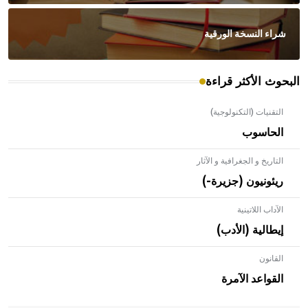
شراء النسخة الورقية
البحوث الأكثر قراءة
التقنيات (التكنولوجية)
الحاسوب
التاريخ و الجغرافية و الآثار
ريئونيون (جزيرة-)
الآداب اللاتينية
إيطالية (الأدب)
القانون
- هل تعلم أن الأبلق نوع من الفنون الهندسية التي ارتبطت
بالعمارة الإسلامية في بلاد الشام ومصر خاصة، حيث يحرص
القواعد الآمرة
المعمار على بناء مداميكه وخاصة في الواجهات