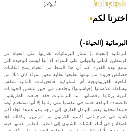
اخترنا لكم
هل تعلم أن الأبسيد كلمة فرنسية اللفظ تم اعتمادها مصطلحاً
أثرياً يستخدم في العمارة عموماً وفي العمارة الدينية الخاصة
بالكنائس خصوصاً، وفي الإنكليزية أب
البرمائية (الحياة-)
البرمائية (الحياة ـ) تمتاز البرمائيات بقدرتها على الحياة في
الوسطين المائي والهوائي على السواء، إلا أنها ليست الوحيدة التي
تتمتع بهذه القدرة. كما أن هذا النمط من الحياة يمنح الكائنات
- هل تعلم أن أبجر Abgar اسم معروف جيداً يعود إلى عدد من
الملوك الذين حكموا مدينة إديسا (الرها) من أبجر الأول وحتى
خصائص فريدة من نوعها تطبعها بطابع معين سواء كان ذلك من
التاسع، وهم ينتسبون إلى أسرة أوسروين
الناحية الفيزيولوجية أم السلوكية. فالحيوانات المائية تتنفس
بوساطة غلاصمها (خياشيمها) وجلدها، في حين تتنفس الحيوانات
البرية برئاتها وقصباتها. أما البرمائيات فقد جمعت الطريقتين.
فالضفادع البالغة تعتمد في تنفسها على رئاتها إلا أنها تستخدم أيضاً
جلدها لتحقيق بعض التبادل الغازي، إلى درجة يبدو عندها الجلد أكثر
- هل تعلم أن الأبجدية الكنعانية تتألف من /22/ علامة كتابية
كفاية في طرح ثاني أكسيد الكربون من الرئتين، وكذلك تلجأ
sign تكتب منفصلة غير متصلة، وتعتمد المبدأ الأكوروفوني،
الضفادع في أثناء السّبات الشتوي إلى الطين لتطمر نفسها فيه،
حيث تقتصر القيمة الصوتية للعلامة الك
معتمدة في أثناء ذلك على التنفس الجلدي للحصول على الأكسجين