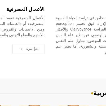
الأعمال المصرفية
 ـ) نظير علم النفس parapsychology أسلوب خاص في دراسة الحياة النفسية
الأعمال المصرفية تقوم ال
يتناول الحوادث التي تتجاوز ما هو سويّ paranormal مثل الإدراك فوق الحسي perception
extra- sensorielle الذي يشمل: التخاطر[ر] télépathie، والفِراسة Clairvoyance والأفكار
ومنح الاعتمادات والقروض، و
extr. ويختلف علم النفس الوضعي عن نظير علم النفس
بالأسهم والقطع الأجنبي والمعا
ث الموضوع: يتناول علم النفس
حسية والشعورية، أما نظير علم
اقرأ المزيد
ربية