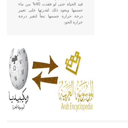
قيد الحياة حتى لو فقدت 40% من ماء
جسمها ويعود ذلك لقدرتها على تغيير
درجة حرارة جسمها تبعاً لتغير درجة
حرارة الجو،
- هل تعلم أن أبقراط كتب في الطب
أربعة مؤلفات هي: الحكم، الأدلة، تنظيم
التغذية، ورسالته في جروح الرأس.
ويعود له الفضل بأنه حرر الطب من
الدين والفلسفة.
- هل تعلم أن المرجان إفراز حيواني
يتكون في البحر ويتركب من مادة
كربونات الكلسيوم، وهو أحمر أو شديد
الحمرة وهو أجود أنواعه، ويمتاز بكبر
الحجم ويسمى الش
هل تعلم أن الأبسيد كلمة فرنسية اللفظ