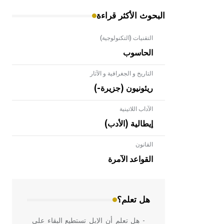
البحوث الأكثر قراءة
التقنيات (التكنولوجية)
الحاسوب
التاريخ و الجغرافية و الآثار
ريئونيون (جزيرة-)
الآداب اللاتينية
إيطالية (الأدب)
القانون
- هل تعلم أن الأبلق نوع من الفنون
الهندسية التي ارتبطت بالعمارة الإسلامية
القواعد الآمرة
في بلاد الشام ومصر خاصة، حيث يحرص
المعمار على بناء مداميكه وخاصة في
الواجهات
هل تعلم؟
- هل تعلم أن الإبل تستطيع البقاء على