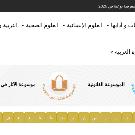
ية نوعية في 2026
تحقيق المخطوطات في العاصمة القطرية الدوحة
ات و آدابها
العلوم الإنسانية
العلوم الصحية
التربية 
 العربية
الموسوعة القانونية
موسوعة الآثار في
ذ
ر
ز
س
ش
ص
ض
ط
ظ
ع
غ
ف
ية