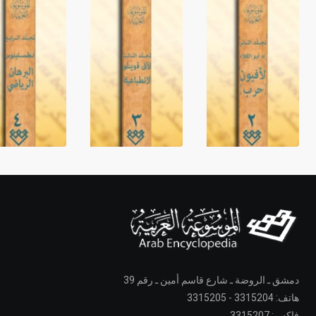
دمشق ـ الروضة ـ شارع قاسم أمين ـ رقم 39
هاتف: 3315204 - 3315205
فاكس: 3315207