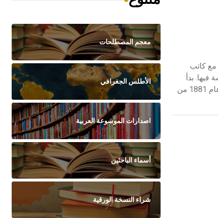
معجم المصطلحات
Hen روائي دنماركي حاز على جائزة نوبل للأدب عام 1917 مشاركة مع كاتب
ده راعياً للكنيسة فيها. بدأ
الأطلس الجغرافي
دراسة الهندسة في كوبنهاغن، إلا أنه تركها ليلتحق بسلك التعليم ثم الصحافة، وفي العشرين من عمره قرر وقف جهوده على الكتابة. تزوج عام 1881 من
اصدارات الموسوعة العربية
أسماء الباحثين
شراء النسخة الورقية