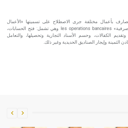
تم اعتمادها مصطلحاً أثرياً يستخدم في
العمارة عموماً وفي العمارة الدينية
الخاصة بالكنائس خصوصاً، وفي
مصارف بأعمال مختلفة جرى الاصطلاح على تسميتها «الأعمال
الإنكليزية أب
المصرفية» أو «العمليات المصرفية» les operations bancaires وهي تشمل: فتح الحسابات،
تقديم الكفالات، وحسم الأسناد التجارية وتحصيلها، والتعامل
- هل تعلم أن أبجر Abgar اسم معروف
دن الثمينة وإيجار الصناديق الحديدية وغير ذلك.
جيداً يعود إلى عدد من الملوك الذين
حكموا مدينة إديسا (الرها) من أبجر الأول
وحتى التاسع، وهم ينتسبون إلى أسرة
أوسروين
- هل تعلم أن الأبجدية الكنعانية تتألف من
/22/ علامة كتابية sign تكتب منفصلة
غير متصلة، وتعتمد المبدأ الأكوروفوني،
حيث تقتصر القيمة الصوتية للعلامة الك