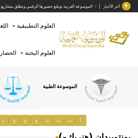
آخر الأخبار
الموسوعة العربية توسّع حضورها الرقمي وتطلق مشاريع معرف
فوز الأستاذ الدكتور وليد محمد السراقبي بجائزة كتارا ل
العلوم التطبيقية
اللغ
جائزة مجمع الملك سلمان العالمي للغة العربية 2025
الأستاذ إياد خالد الطباع مدير عام لهيئة الموسوعة العربية
العلوم البحتة
الحضارة
السيد محمد ياسين صالح وزيرا للثقافة
صدور المجلد الثامن من موسوعة الآثار في سورية
توصيات مجلس الإدارة
الموسوعة الطبية
صدور المجلد السابع من موسوعة الآثار في سورية
صدور المجلد الثامن عشر من الموسوعة الطبية
إعلان..
أ
ب
ت
ث
ج
ح
خ
د
دار الفكر الموزع الحصري لمنشورات هيئة الموسوعة العرب
بونتوبيدان (هنريك-)