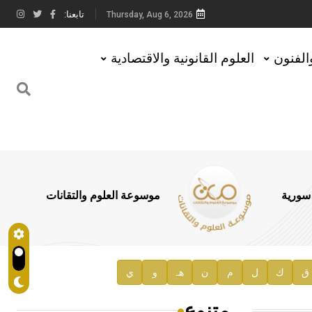
تابعنا:
Thursday, Aug 6, 2026
والفنون
العلوم القانونية والاقتصادية
 سورية
موسوعة العلوم والتقانات
ق
ك
ل
م
ن
هـ
و
ي
متنوع