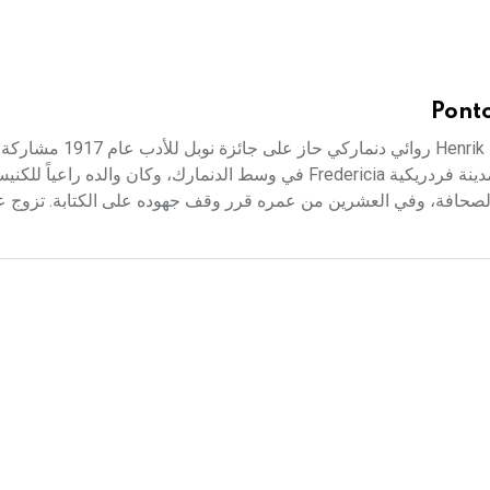
Ponto
بونتوبيدان (هنريك ـ) (1857 ـ 1943) هنريك بونتوبيدان rik Pontoppidan
دنماركي آخر هو كارل يلَّروب[ر] Karl Gjellerup. ولد بونتوبيدان في مدينة فردريكية Fredericia في وسط الدنمارك، وكان وال