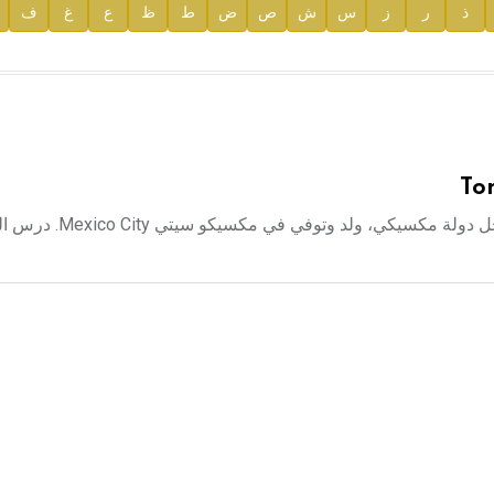
ذ
ر
ز
س
ش
ص
ض
ط
ظ
ع
غ
ف
ية
Tor
خايمه توريس بوديت Jaime Torrs Bodet شاعر وروائي و