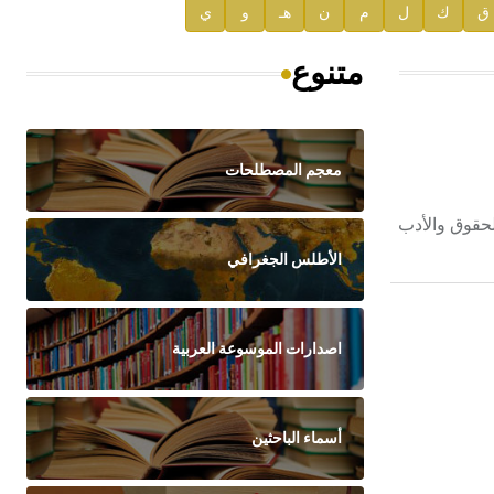
ق
ك
ل
م
ن
هـ
و
ي
متنوع
معجم المصطلحات
مربٍّ ورجل دولة مكسيكي، ولد وتوفي في مكسيكو سيتي Mexico City. درس الحقوق والأدب
الأطلس الجغرافي
اصدارات الموسوعة العربية
أسماء الباحثين