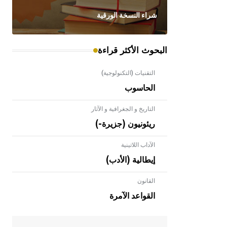
شراء النسخة الورقية
البحوث الأكثر قراءة
التقنيات (التكنولوجية)
الحاسوب
التاريخ و الجغرافية و الآثار
ريئونيون (جزيرة-)
الآداب اللاتينية
إيطالية (الأدب)
القانون
- هل تعلم أن الأبلق نوع من الفنون
الهندسية التي ارتبطت بالعمارة الإسلامية
القواعد الآمرة
في بلاد الشام ومصر خاصة، حيث يحرص
المعمار على بناء مداميكه وخاصة في
الواجهات