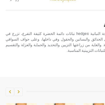
هل تعلم أن الأبسيد كلمة فرنسية اللفظ
تم اعتمادها مصطلحاً أثرياً يستخدم في
العمارة عموماً وفي العمارة الدينية
الخاصة بالكنائس خصوصاً، وفي
زراعة الأسيجة النباتية الأسيجة النباتية hedges نباتات دائمة الخضرة كثيفة التفرع، تزرع في
الإنكليزية أب
حدائق والبساتين والحقول وفي داخلها، وعلى حواف السواقي
والغاية من زراعتها التزيين والتحديد والحماية والعزلة والتقسيم
- هل تعلم أن أبجر Abgar اسم معروف
تات التزيينية المناسبة.
جيداً يعود إلى عدد من الملوك الذين
حكموا مدينة إديسا (الرها) من أبجر الأول
وحتى التاسع، وهم ينتسبون إلى أسرة
أوسروين
- هل تعلم أن الأبجدية الكنعانية تتألف من
/22/ علامة كتابية sign تكتب منفصلة
غير متصلة، وتعتمد المبدأ الأكوروفوني،
حيث تقتصر القيمة الصوتية للعلامة الك