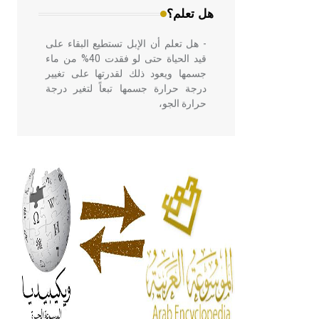
هل تعلم؟
- هل تعلم أن الإبل تستطيع البقاء على
قيد الحياة حتى لو فقدت 40% من ماء
جسمها ويعود ذلك لقدرتها على تغيير
درجة حرارة جسمها تبعاً لتغير درجة
حرارة الجو،
- هل تعلم أن أبقراط كتب في الطب
أربعة مؤلفات هي: الحكم، الأدلة، تنظيم
التغذية، ورسالته في جروح الرأس.
ويعود له الفضل بأنه حرر الطب من
الدين والفلسفة.
- هل تعلم أن المرجان إفراز حيواني
يتكون في البحر ويتركب من مادة
كربونات الكلسيوم، وهو أحمر أو شديد
الحمرة وهو أجود أنواعه، ويمتاز بكبر
الحجم ويسمى الش