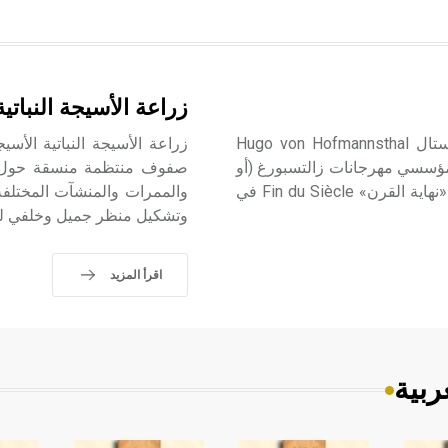
زراعة الأسيجة النباتية
هوفمَنسْتال (هوغو فون ـ) (1874 ـ 1929) هوغو فون هوفمَنْستال Hugo von Hofmannsthal
ؤسسي مهرجانات زالتسبورغ (أو
صفوف منتظمة منسقة حول ال
سالزبورغ) Salzburg المسرحية في النمسا، وأبرز ممثلي أدب «نهاية القرن» Fin du Siècle في
والممرات والمنشآت المختلفة. 
وتشكيل منظر جميل وخلفي للنبا
اقرأ المزيد
ربية