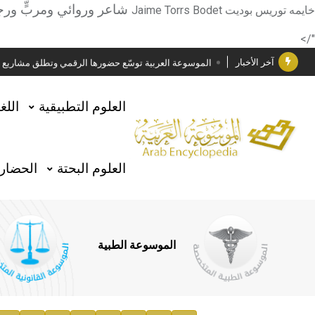
دار الفكر الموزع الحصري لمنشورات هيئة الموسوعة العرب
شاعر وروائي ومربٍّ ور
خايمه توريس بوديت
Jaime Torrs Bodet
هيئة الموسوعة العربية تطلق موسوعات جديدة في عام 2026
"/>
آخر الأخبار
الموسوعة العربية توسّع حضورها الرقمي وتطلق مشاريع معرف
فوز الأستاذ الدكتور وليد محمد السراقبي بجائزة كتارا ل
العلوم التطبيقية
اللغ
جائزة مجمع الملك سلمان العالمي للغة العربية 2025
الأستاذ إياد خالد الطباع مدير عام لهيئة الموسوعة العربية
العلوم البحتة
الحضارة
السيد محمد ياسين صالح وزيرا للثقافة
صدور المجلد الثامن من موسوعة الآثار في سورية
توصيات مجلس الإدارة
الموسوعة الطبية
صدور المجلد السابع من موسوعة الآثار في سورية
صدور المجلد الثامن عشر من الموسوعة الطبية