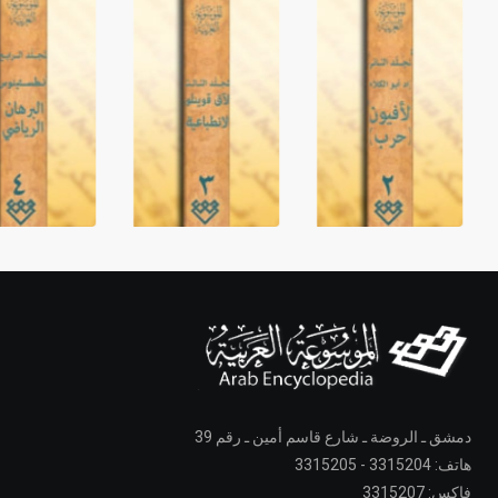
دمشق ـ الروضة ـ شارع قاسم أمين ـ رقم 39
هاتف: 3315204 - 3315205
فاكس: 3315207