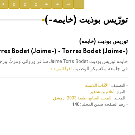
إعلان..
أ
ب
ت
ث
ج
ح
خ
د
دار الفكر الموزع الحصري لمنشورات هيئة الموسوعة العرب
تورّيس بوذيت (خايمه-)
هيئة الموسوعة العربية تطلق موسوعات جديدة في عام 2026
توريس بوذيت (خايمه)
res Bodet (Jaime-) - Torres Bodet (Jaime-)
في جامعة مكسيكو الوطنية،
اقرأ المزيد »
- التصنيف :
الآداب اللاتينية
- النوع :
أعلام ومشاهير
- المجلد :
المجلد السابع، طبعة 2003، دمشق
- رقم الصفحة ضمن المجلد :
140