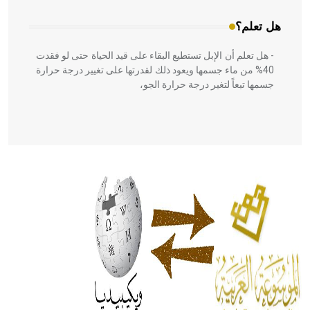
هل تعلم؟
- هل تعلم أن الإبل تستطيع البقاء على قيد الحياة حتى لو فقدت
40% من ماء جسمها ويعود ذلك لقدرتها على تغيير درجة حرارة
جسمها تبعاً لتغير درجة حرارة الجو،
- هل تعلم أن أبقراط كتب في الطب أربعة مؤلفات هي:
الحكم، الأدلة، تنظيم التغذية، ورسالته في جروح الرأس. ويعود
له الفضل بأنه حرر الطب من الدين والفلسفة.
- هل تعلم أن المرجان إفراز حيواني يتكون في البحر ويتركب
من مادة كربونات الكلسيوم، وهو أحمر أو شديد الحمرة وهو
أجود أنواعه، ويمتاز بكبر الحجم ويسمى الش