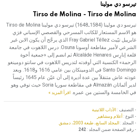
تيرسو دي مولينا
هيئة الموسوعة العربية تطلق موسوعات جديدة في عام 2026
Tirso de Molina - Tirso de Molina
تيرسو دي مولينا (1584ـ1648) تيرسو دي مولينا Tirso de Molina
هو الاسم المستعار للكاتب المسرحي والقصصي الإسباني فرَي
غابرييل تيّيث Fray Gabriel Téllez الذي يرجَّح أن يكون الابن غير
الشرعي لأمير مقاطعة أوسونا Osuna. درس اللاهوت في جامعة
قلعة إنارِس Alcaláde Henares ثم انضم إلى «جمعية أخوة
الرحمة» الكنسية التي أوفدته لتدريس اللاهوت في سانتو دومينغو
Santo Domingo في الدومينكان بين عامي 1616 و1618. وبعد
عودته عاش متنقلاً بين عدة أديرة إلى أن عيّن عام 1645 رئيساً
لدير ألماثان Almazán في مقاطعة سوريا Soria حيث توفي وهو
في الخامسة والستين من عمره.
اقرأ المزيد »
- التصنيف :
الآداب اللاتينية
- النوع :
أعلام ومشاهير
- المجلد :
المجلد السابع، طبعة 2003، دمشق
- رقم الصفحة ضمن المجلد :
242