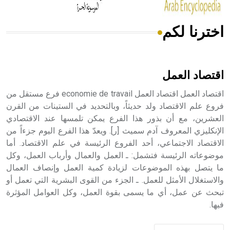
اخترنا لكم
هل تعلم أن الأبسيد كلمة فرنسية اللفظ تم اعتمادها مصطلحاً
أثرياً يستخدم في العمارة عموماً وفي العمارة الدينية الخاصة
بالكنائس خصوصاً، وفي الإنكليزية أب
اقتصاد العمل
اقتصاد العمل اقتصاد العمل economie de travail فرع مستقل من
فروع علم الاقتصاد ولد حديثاً، وبالتحديد في الستينات من القرن
العشرين، مع أن بذور هذا الفرع يمكن تلمسها عند الاقتصادي
- هل تعلم أن أبجر Abgar اسم معروف جيداً يعود إلى عدد من
الملوك الذين حكموا مدينة إديسا (الرها) من أبجر الأول وحتى
الإنكليزي المعروف آدم سميث [ر]. ويعدّ هذا الفرع اليوم جزءاً من
التاسع، وهم ينتسبون إلى أسرة أوسروين
الاقتصاد الاجتماعي، أحد الفروع الرئيسة في علم الاقتصاد. أما
موضوعاته الرئيسة فتشمل: ـ العمل والعمال وأرباب العمل، وكل
ما يتصل بهذه الموضوعات لزيادة كمية العمل وإنصاف العمال
والاستغلال الأمثل للعمل. ـ الجزء من القوى البشرية التي تعمل أو
تبحث عن عمل، أي ما يسمى بقوة العمل، وكل العوامل المؤثرة
- هل تعلم أن الأبجدية الكنعانية تتألف من /22/ علامة كتابية
فيها.
sign تكتب منفصلة غير متصلة، وتعتمد المبدأ الأكوروفوني،
حيث تقتصر القيمة الصوتية للعلامة الك