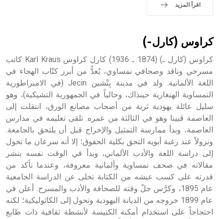
اقرأ المزيد
كراوس (كارل-)
كراوس (كارل ـ) (1874 ـ 1936) كارل كراوس Karl Kraus كاتب
مسرحي وناقد وصحافي نمساوي، يُعدُّ من أبرز كتّاب الهجاء في
اللغة الألمانية. ولد في مدينة يِتْشين Jecin (في الامبراطورية
النمساوية الهنغارية حينذاك، وحالياً في الجمهورية التشيكية)، وهو
سليل عائلة يهودية ثرية من أصحاب مصانع الورق، انتقلت إلى
العاصمة ڤيينا وهو في الثالثة من عمره. تلقى تعليمه في مدارس
العاصمة، وبدأ ممارسة التمثيل والإخراج قبل أن يلتحق بالجامعة.
ونزولاً عند رغبة أبويه التحق بكلية الحقوق؛ إلا أنه سرعان ما تحول
إلى دراسة اللغة والأدب الألماني، وبدأ في الوقت نفسه بنشر
مقالاته في صحف نمساوية وألمانية معروفة، وعندما تأكد من
قدرته على كسب عيشه من الكتابة تخلى عن الدراسة الجامعية
عام 1895، وكرَّس جلّ وقته للصحافة والأدب والمسرح. أعلن في
عام 1899 خروجه من الديانة اليهودية وتحول إلى الكاثوليكية؛ لكنه
احتجاجاً على استخدام أمكنة الكنيسة لأنشطة ثقافية ذات طابع