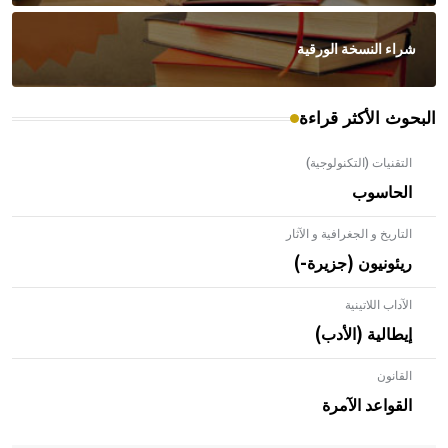
شراء النسخة الورقية
البحوث الأكثر قراءة
التقنيات (التكنولوجية)
الحاسوب
التاريخ و الجغرافية و الآثار
ريئونيون (جزيرة-)
الآداب اللاتينية
إيطالية (الأدب)
القانون
- هل تعلم أن الأبلق نوع من الفنون الهندسية التي ارتبطت
بالعمارة الإسلامية في بلاد الشام ومصر خاصة، حيث يحرص
القواعد الآمرة
المعمار على بناء مداميكه وخاصة في الواجهات