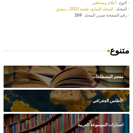
- النوع :
أعلام ومشاهير
- المجلد :
المجلد السابع، طبعة 2003، دمشق
- رقم الصفحة ضمن المجلد :
269
متنوع
معجم المصطلحات
الأطلس الجغرافي
اصدارات الموسوعة العربية