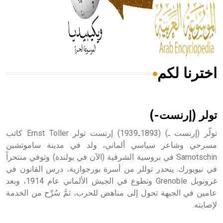
- هل تعلم أن المرجان إفراز حيواني يتكون في البحر ويتركب
من مادة كربونات الكلسيوم، وهو أحمر أو شديد الحمرة وهو
أجود أنواعه، ويمتاز بكبر الحجم ويسمى الش
اخترنا لكم
هل تعلم أن الأبسيد كلمة فرنسية اللفظ تم اعتمادها مصطلحاً
أثرياً يستخدم في العمارة عموماً وفي العمارة الدينية الخاصة
بالكنائس خصوصاً، وفي الإنكليزية أب
تولر (إرنست-)
تولّر (إرنست ـ) (1893ـ1939) إرنست تولر Ernst Toller كاتب
مسرحي وشاعر سياسي ألماني، ولد في مدينة ساموتشين
Samotschin في بروسية الشرقية (الآن في بولندة) وتوفي منتحراً
- هل تعلم أن أبجر Abgar اسم معروف جيداً يعود إلى عدد من
الملوك الذين حكموا مدينة إديسا (الرها) من أبجر الأول وحتى
في نيويورك. ينحدر توللر من أسرة بورجوازية، درس القانون في
التاسع، وهم ينتسبون إلى أسرة أوسروين
غرونوبل Grenoble وتطوع في الجيش الألماني عام 1914، وبعد
عامين في الجبهة تحول إلى مناهض للحرب، ثمَّ سُرِّح من الخدمة
لإصابته.