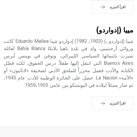
- هل تعلم أن الأبجدية الكنعانية تتألف من /22/ علامة كتابية
اقرأ المزيد
sign تكتب منفصلة غير متصلة، وتعتمد المبدأ الأكوروفوني،
حيث تقتصر القيمة الصوتية للعلامة الك
مييا (إدواردو)
مَييا (إدواردو ـ) (1903ـ 1982) إدواردو مَييا Eduardo Mallea كاتب
وروائي أرجنتيني، ولد في بلدة باهيا بلانكا Bahía Blanca لعائلة
تميزت بانتمائها السياسي الليبرالي، وتوفي في بوينس آيرس
Buenos Aires التي انتقل إليها طفلاً. درس الحقوق، لكنه فضّل
الكتابة والأدب فعمل محرراً للملحق الأدبي لصحيفة «لاناثيون» أو
«الأمة» La Nacíon. حصل على الجائزة الوطنية للأدب عام 1945،
ثم صار ممثلاً لبلاده في اليونسكو بين عامي 1955ـ1959.
اقرأ المزيد