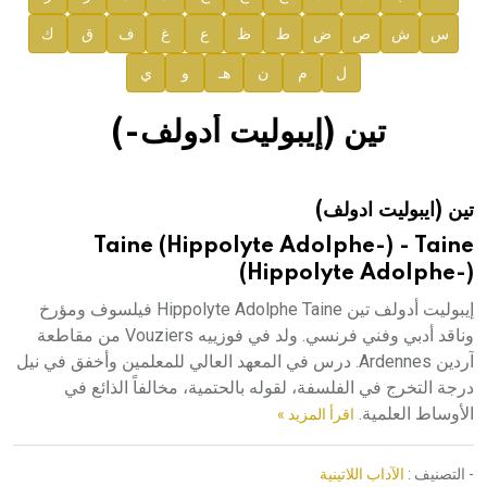
س
ش
ص
ض
ط
ظ
ع
غ
ف
ق
ك
صدور المجلد السابع من موسوعة الآثار في سورية
ل
م
ن
هـ
و
ي
صدور المجلد الثامن عشر من الموسوعة الطبية
إعلان..
تين (إيبوليت أدولف-)
دار الفكر الموزع الحصري لمنشورات هيئة الموسوعة العربية
تين (ايبوليت ادولف)
هيئة الموسوعة العربية تطلق موسوعات جديدة في عام 2026
Taine (Hippolyte Adolphe-) - Taine
(Hippolyte Adolphe-)
إيبوليت أدولف تين Hippolyte Adolphe Taine فيلسوف ومؤرخ
وناقد أدبي وفني فرنسي. ولد في فوزييه Vouziers من مقاطعة
آردين Ardennes. درس في المعهد العالي للمعلمين وأخفق في نيل
درجة التخرج في الفلسفة، لقوله بالحتمية، مخالفاً الذائع في
الأوساط العلمية.
اقرأ المزيد »
- التصنيف :
الآداب اللاتينية