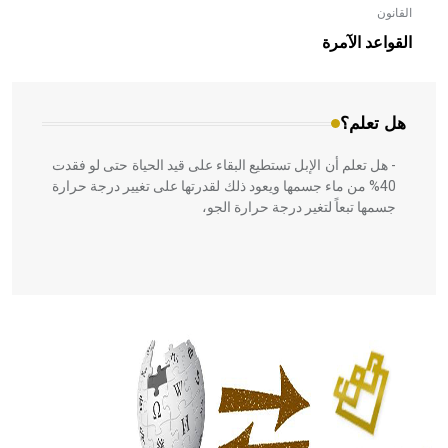
القانون
- هل تعلم أن الأبلق نوع من الفنون الهندسية التي ارتبطت
بالعمارة الإسلامية في بلاد الشام ومصر خاصة، حيث يحرص
القواعد الآمرة
المعمار على بناء مداميكه وخاصة في الواجهات
هل تعلم؟
- هل تعلم أن الإبل تستطيع البقاء على قيد الحياة حتى لو فقدت
40% من ماء جسمها ويعود ذلك لقدرتها على تغيير درجة حرارة
جسمها تبعاً لتغير درجة حرارة الجو،
- هل تعلم أن أبقراط كتب في الطب أربعة مؤلفات هي:
الحكم، الأدلة، تنظيم التغذية، ورسالته في جروح الرأس. ويعود
له الفضل بأنه حرر الطب من الدين والفلسفة.