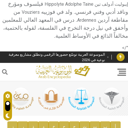
فيلسوف ومؤرخ
إيبوليت أدولف تين
Hippolyte Adolphe Taine
وناقد أدبي وفني فرنسي. ولد في فوزييه
من
Vouziers
مقاطعة آردين
. درس في المعهد العالي للمعلمين
Ardennes
وأخفق في نيل درجة التخرج في الفلسفة، لقوله بالحتمية،
دار الفكر الموزع الحصري لمنشورات هيئة الموسوعة العربية
مخالفاً الذائع في الأوساط العلمية.
هيئة الموسوعة العربية تطلق موسوعات جديدة في عام 2026
"/>
الموسوعة العربية توسّع حضورها الرقمي وتطلق مشاريع معرفية
نوعية في 2026
فوز الأستاذ الدكتور وليد محمد السراقبي بجائزة كتارا لتحقيق
المخطوطات في العاصمة القطرية الدوحة
جائزة مجمع الملك سلمان العالمي للغة العربية 2025
الأستاذ إياد خالد الطباع مدير عام لهيئة الموسوعة العربية
السيد محمد ياسين صالح وزيرا للثقافة
صدور المجلد الثامن من موسوعة الآثار في سورية
توصيات مجلس الإدارة
أ
ب
ت
ث
ج
ح
خ
د
ذ
ر
ز