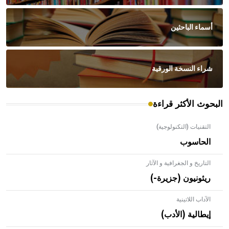
أسماء الباحثين
شراء النسخة الورقية
البحوث الأكثر قراءة
التقنيات (التكنولوجية)
الحاسوب
التاريخ و الجغرافية و الآثار
ريئونيون (جزيرة-)
الآداب اللاتينية
إيطالية (الأدب)