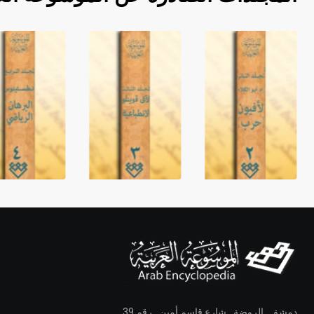
دمشق ـ الروضة ـ شارع قاسم أمين ـ رقم 39