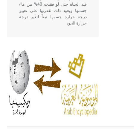
قيد الحياة حتى لو فقدت 40% من ماء
جسمها ويعود ذلك لقدرتها على تغيير
درجة حرارة جسمها تبعاً لتغير درجة
حرارة الجو،
- هل تعلم أن أبقراط كتب في الطب
أربعة مؤلفات هي: الحكم، الأدلة، تنظيم
التغذية، ورسالته في جروح الرأس.
ويعود له الفضل بأنه حرر الطب من
الدين والفلسفة.
- هل تعلم أن المرجان إفراز حيواني
يتكون في البحر ويتركب من مادة
كربونات الكلسيوم، وهو أحمر أو شديد
الحمرة وهو أجود أنواعه، ويمتاز بكبر
الحجم ويسمى الش
هل تعلم أن الأبسيد كلمة فرنسية اللفظ