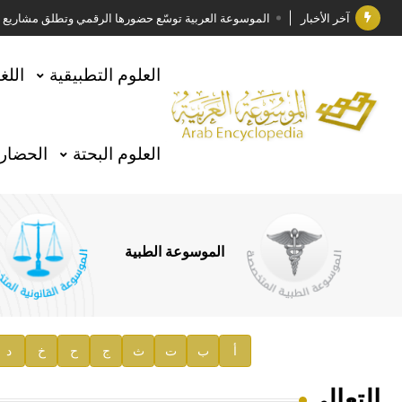
آخر الأخبار
الموسوعة العربية توسّع حضورها الرقمي وتطلق مشاريع معرف
فوز الأستاذ الدكتور وليد محمد السراقبي بجائزة كتارا ل
العلوم التطبيقية
اللغ
جائزة مجمع الملك سلمان العالمي للغة العربية 2025
الأستاذ إياد خالد الطباع مدير عام لهيئة الموسوعة العربية
العلوم البحتة
الحضارة
السيد محمد ياسين صالح وزيرا للثقافة
صدور المجلد الثامن من موسوعة الآثار في سورية
توصيات مجلس الإدارة
الموسوعة الطبية
صدور المجلد السابع من موسوعة الآثار في سورية
صدور المجلد الثامن عشر من الموسوعة الطبية
إعلان..
أ
ب
ت
ث
ج
ح
خ
د
دار الفكر الموزع الحصري لمنشورات هيئة الموسوعة العرب
التعالي