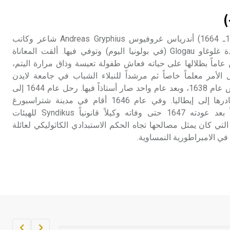
تم اعتمادها مصطلحاً أثرياً يستخدم في
)
العمارة عموماً وفي العمارة الدينية
الخاصة بالكنائس خصوصاً، وفي
غروفيوس (أندرياس ـ) (1616ـ 1664) أندرياس غروفيوس Andreas Gryphius شاعر وكاتب
الإنكليزية أب
مسرحي ألماني، ولد في بلدة غلوغاو Glogau (في بولونيا اليوم) وتوفي فيها. ألقت المعاناة
 عاماً بظلالها على حياته فعاش طفولة تعيسة وذاق مرارة اليتم،
- هل تعلم أن أبجر Abgar اسم معروف
الأمر معلماً خاصاً ثم مرشداً للنبلاء الشباب في جامعة لايدن
جيداً يعود إلى عدد من الملوك الذين
Leyden في هولندا حيث درس عام 1638، وبعد عام واحد صار أستاذاً فيها. رحل عام 1644 إلى
حكموا مدينة إديسا (الرها) من أبجر الأول
باريس، وفي العام التالي غادرها إلى إيطاليا. وفي عام 1646 أقام في مدينة شتراسبورغ
وحتى التاسع، وهم ينتسبون إلى أسرة
Strassburg، ثم عمل أخيراً بعد عودته 1647 حتى وفاته وكيلاً قانونياً Syndikus للهيئات
أوسروين
التي كان يمثل مصالحها تجاه الحكم الاستبدادي الكاثوليكي لعائلة
- هل تعلم أن الأبجدية الكنعانية تتألف من
/22/ علامة كتابية sign تكتب منفصلة
غير متصلة، وتعتمد المبدأ الأكوروفوني،
حيث تقتصر القيمة الصوتية للعلامة الك