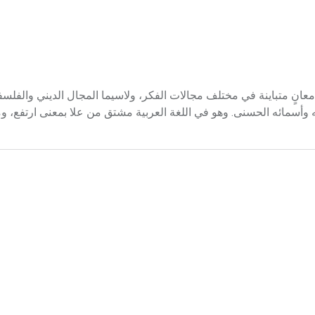
تعالي إن لمفهوم التعالي (الترانسندنتالية) transcendentalisme معانٍ متباينة في مختلف مجالات الفكر، ولاسيما المجال الديني
 وأسمائه الحسنى. وهو في اللغة العربية مشتق من علا بمعنى ارتفع، و