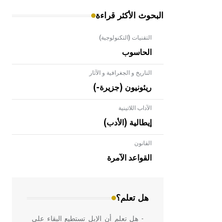
البحوث الأكثر قراءة
التقنيات (التكنولوجية)
الحاسوب
التاريخ و الجغرافية و الآثار
ريئونيون (جزيرة-)
الآداب اللاتينية
إيطالية (الأدب)
القانون
- هل تعلم أن الأبلق نوع من الفنون
الهندسية التي ارتبطت بالعمارة الإسلامية
القواعد الآمرة
في بلاد الشام ومصر خاصة، حيث يحرص
المعمار على بناء مداميكه وخاصة في
الواجهات
هل تعلم؟
- هل تعلم أن الإبل تستطيع البقاء على