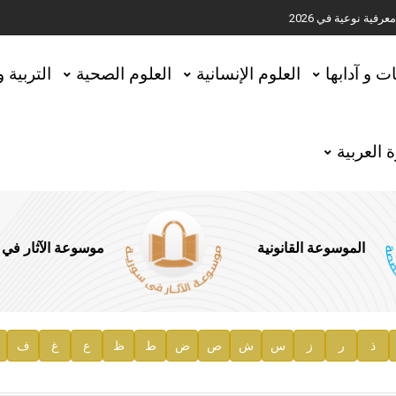
ية نوعية في 2026
تحقيق المخطوطات في العاصمة القطرية الدوحة
ات و آدابها
العلوم الإنسانية
العلوم الصحية
التربية 
 العربية
الموسوعة القانونية
موسوعة الآثار في
ذ
ر
ز
س
ش
ص
ض
ط
ظ
ع
غ
ف
ية