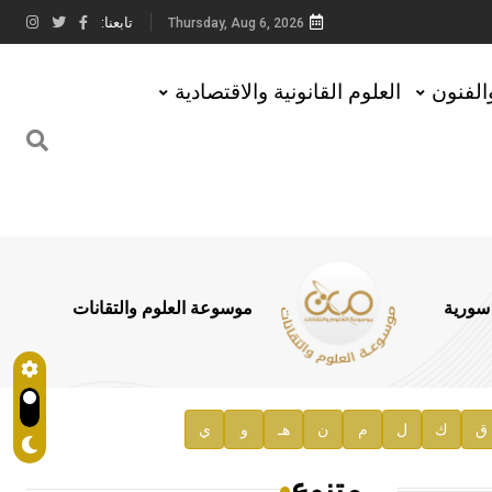
تابعنا:
Thursday, Aug 6, 2026
والفنون
العلوم القانونية والاقتصادية
 سورية
موسوعة العلوم والتقانات
ق
ك
ل
م
ن
هـ
و
ي
متنوع