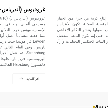
غروفيوس (أندرياس-
لتكاثر الإعاشي التكاثر الإعاشي multiplication végétative إنتاج ذرية من جزء من الجهاز
جنسية الممثلة بتكون الأعراس
مع أصولها. ينتشر التكاثر الإعاشي
الإنسانية وبؤس حرب الثلاثين
قية، حتى إنه يكون النمط المفضل
مما جعله متشائماً. عمل أول 
 النبات كجذامير النجيليات وأرآد
البروتستنتية في إمارة غلوغا 
هابسبورغ Habsburg الحاكمة في الامبراطورية النمساوية.
اقرأ المزيد
ربية