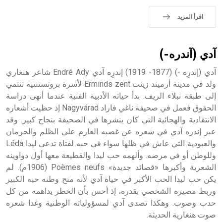
اقرأ المزيد
آدي (آندره-)
آدي (إندرِه -) (1877- 1919) إندرِه آدي Endré Ady شاعر هنغاري
ولد في مدينة أرميند زينت Erminds zent لأسرة بروتستنتية تنتمي
إلى طبقة نبلاء الريف. بدأ حياته الأدبية الفنية عندما أنهى دراسة
الحقوق فعمل في صحيفة ناغي فاراد Nagyvárad إذ حظيت أشعاره
الانتقادية والهجائية التي كان ينشرها في الصحيفة بنجاح كبير. وقد
عبر إندره آدي في شعره عن غضبه العارم على الظلم والحرمان
والعبودية التي عاش في ظلها سواء في حبه لفتاة تدعى ليدا Léda
وللوطن أو في مرضه. وألهمه حب ليدا والقطيعة معها أول دواوينه
الشعرية وأكبرها «قصائد جديدة» Poèmes neufs (1906م). لم
يكن حب ليدا الحب الأكبر في حياة آدي لأنه منح وطنه حبه الكبير
وربط مصيره الشخصي بقدره، إذ أحس بأن الخطر يداهمه من كل
حدب وصوب. وهكذا تصدى آدي لمسؤولياته الوطنية وغدا شعره
صوت هنغارية الحديثة.