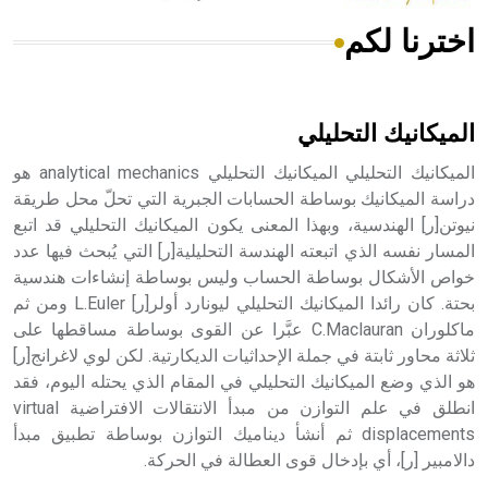
اخترنا لكم
هل تعلم أن الأبسيد كلمة فرنسية اللفظ تم اعتمادها مصطلحاً
أثرياً يستخدم في العمارة عموماً وفي العمارة الدينية الخاصة
بالكنائس خصوصاً، وفي الإنكليزية أب
الميكانيك التحليلي
الميكانيك التحليلي الميكانيك التحليلي analytical mechanics هو
دراسة الميكانيك بوساطة الحسابات الجبرية التي تحلّ محل طريقة
نيوتن[ر] الهندسية، وبهذا المعنى يكون الميكانيك التحليلي قد اتبع
- هل تعلم أن أبجر Abgar اسم معروف جيداً يعود إلى عدد من
الملوك الذين حكموا مدينة إديسا (الرها) من أبجر الأول وحتى
المسار نفسه الذي اتبعته الهندسة التحليلية[ر] التي يُبحث فيها عدد
التاسع، وهم ينتسبون إلى أسرة أوسروين
خواص الأشكال بوساطة الحساب وليس بوساطة إنشاءات هندسية
بحتة. كان رائدا الميكانيك التحليلي ليونارد أولر[ر] L.Euler ومن ثم
ماكلوران C.Maclauran عبَّرا عن القوى بوساطة مساقطها على
ثلاثة محاور ثابتة في جملة الإحداثيات الديكارتية. لكن لوي لاغرانج[ر]
هو الذي وضع الميكانيك التحليلي في المقام الذي يحتله اليوم، فقد
- هل تعلم أن الأبجدية الكنعانية تتألف من /22/ علامة كتابية
انطلق في علم التوازن من مبدأ الانتقالات الافتراضية virtual
sign تكتب منفصلة غير متصلة، وتعتمد المبدأ الأكوروفوني،
displacements ثم أنشأ ديناميك التوازن بوساطة تطبيق مبدأ
حيث تقتصر القيمة الصوتية للعلامة الك
دالامبير [ر]، أي بإدخال قوى العطالة في الحركة.