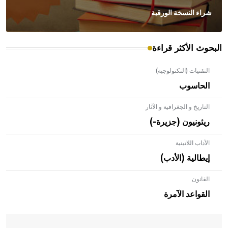
شراء النسخة الورقية
البحوث الأكثر قراءة
التقنيات (التكنولوجية)
الحاسوب
التاريخ و الجغرافية و الآثار
ريئونيون (جزيرة-)
الآداب اللاتينية
إيطالية (الأدب)
القانون
- هل تعلم أن الأبلق نوع من الفنون الهندسية التي ارتبطت
بالعمارة الإسلامية في بلاد الشام ومصر خاصة، حيث يحرص
القواعد الآمرة
المعمار على بناء مداميكه وخاصة في الواجهات