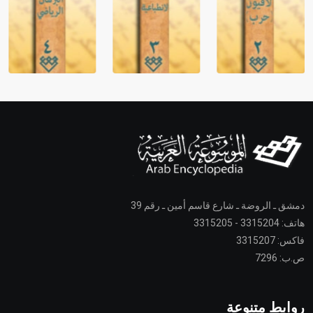
دمشق ـ الروضة ـ شارع قاسم أمين ـ رقم 39
هاتف: 3315204 - 3315205
فاكس: 3315207
ص.ب: 7296
روابط متنوعة