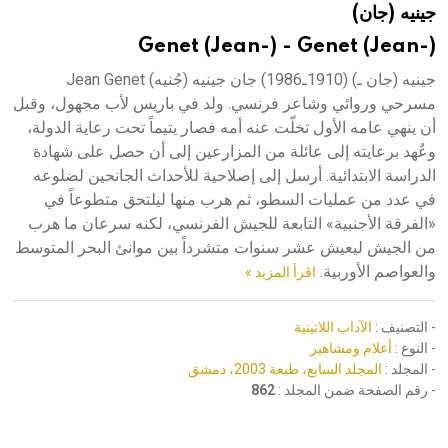
جينيه (جان)
هيئة الموسوعة العربية تطلق موسوعات جديدة في عام 2026
Genet (Jean-) - Genet (Jean-)
جينيه (جان ـ) (1910ـ1986) جان جينيه (جُنيه) Jean Genet
مسرحي وروائي وشاعر فرنسي. ولد في باريس لأب مجهول، وقبل
أن ينهي عامه الأول تخلّت عنه أمه فصار يتيماً تحت رعاية الدولة،
وعُهد برعايته إلى عائلة من المزارعين إلى أن حصل على شهادة
الدراسة الابتدائية. أرسل إلى إصلاحية للأحداث الجانحين لضلوعه
في عدد من عمليات السطو، ثم هرب منها ليلتحق متطوعاً في
«الفرقة الأجنبية» التابعة للجيش الفرنسي، لكنه سرعان ما هرب
من الجيش ليعيش عشر سنوات متشرداً بين موانئ البحر المتوسط
والعواصم الأوربية.
اقرأ المزيد »
- التصنيف :
الآداب اللاتينية
- النوع :
أعلام ومشاهير
- المجلد :
المجلد السابع، طبعة 2003، دمشق
- رقم الصفحة ضمن المجلد :
862