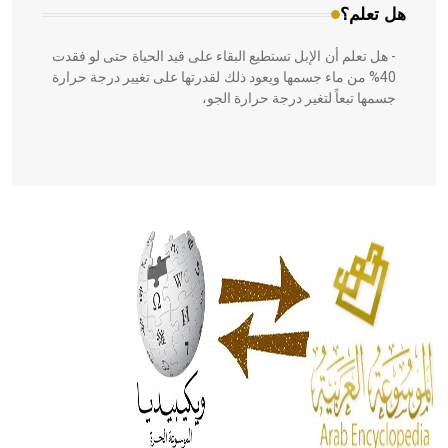
هل تعلم؟
- هل تعلم أن الإبل تستطيع البقاء على قيد الحياة حتى لو فقدت
40% من ماء جسمها ويعود ذلك لقدرتها على تغيير درجة حرارة
جسمها تبعاً لتغير درجة حرارة الجو،
- هل تعلم أن أبقراط كتب في الطب أربعة مؤلفات هي:
الحكم، الأدلة، تنظيم التغذية، ورسالته في جروح الرأس. ويعود
له الفضل بأنه حرر الطب من الدين والفلسفة.
- هل تعلم أن المرجان إفراز حيواني يتكون في البحر ويتركب
من مادة كربونات الكلسيوم، وهو أحمر أو شديد الحمرة وهو
أجود أنواعه، ويمتاز بكبر الحجم ويسمى الش