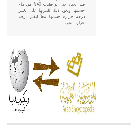
قيد الحياة حتى لو فقدت 40% من ماء
جسمها ويعود ذلك لقدرتها على تغيير
درجة حرارة جسمها تبعاً لتغير درجة
حرارة الجو،
- هل تعلم أن أبقراط كتب في الطب
أربعة مؤلفات هي: الحكم، الأدلة، تنظيم
التغذية، ورسالته في جروح الرأس.
ويعود له الفضل بأنه حرر الطب من
الدين والفلسفة.
- هل تعلم أن المرجان إفراز حيواني
يتكون في البحر ويتركب من مادة
كربونات الكلسيوم، وهو أحمر أو شديد
الحمرة وهو أجود أنواعه، ويمتاز بكبر
الحجم ويسمى الش
هل تعلم أن الأبسيد كلمة فرنسية اللفظ