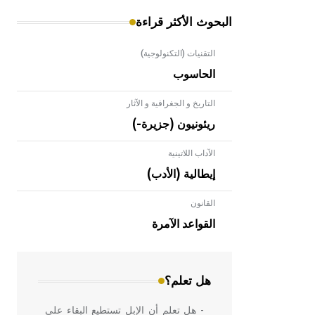
البحوث الأكثر قراءة
التقنيات (التكنولوجية)
الحاسوب
التاريخ و الجغرافية و الآثار
ريئونيون (جزيرة-)
الآداب اللاتينية
إيطالية (الأدب)
القانون
- هل تعلم أن الأبلق نوع من الفنون
الهندسية التي ارتبطت بالعمارة الإسلامية
القواعد الآمرة
في بلاد الشام ومصر خاصة، حيث يحرص
المعمار على بناء مداميكه وخاصة في
الواجهات
هل تعلم؟
- هل تعلم أن الإبل تستطيع البقاء على