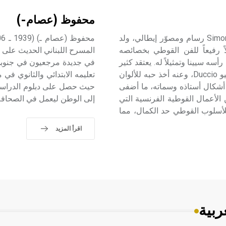
محفوظ (عصام-)
مارتيني (سيمون ـ) (1284ـ 1344) سيمون مارتيني Simone Martini رسام ومصوّر إيطالي، ولد
ڤييون Avignon. عُدَّ فنه مثالاً رفيعاً للفن القوطي بخصائصه
المسرح اللبناني الحديث على
أسه سيينا وتمثيلاً له. يعتقد كثير
في جديدة مرجعيون في جنوبي 
من المؤرخين والباحثين، أن مارتيني تتلمذ على يد الفنان دوتشيو Duccio، وعنه أخذ حبه للألوان
تعليمه الابتدائي والثانوي في
ن أشكال أستاذه وسماته، ما أضفى
حيث حصل على دبلوم الدراسات
الأعمال القوطية الفرنسية التي
إلى الوطن ليعمل في الصحافة المحلية منذ عا
للأسلوب القوطي حد الكمال، مما
اقرأ المزيد
ربية