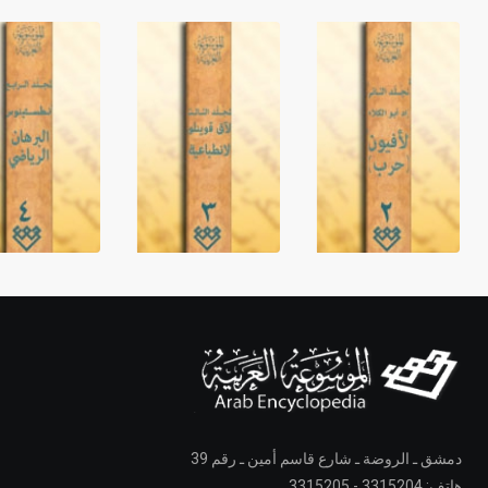
دمشق ـ الروضة ـ شارع قاسم أمين ـ رقم 39
هاتف: 3315204 - 3315205