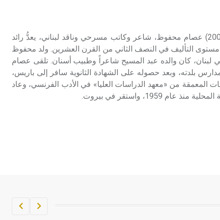
تم اعتمادها مصطلحاً أثرياً يستخدم في
العمارة عموماً وفي العمارة الدينية
الخاصة بالكنائس خصوصاً، وفي
محفوظ (عصام ـ) (1939 ـ 2006) عصام محفوظ، شاعر وكاتب مسرحي وناقد لبناني، يعدُّ رائد
الإنكليزية أب
 مستوى التأليف في النصف الثاني من القرن العشرين. ولد محفوظ
لبنان، كان والده عبد المسيح شاعراً وطبيب أسنان. تلقى عصام
- هل تعلم أن أبجر Abgar اسم معروف
 مدارس بلدته، وبعد حصوله على الشهادة الثانوية سافر إلى باريس،
جيداً يعود إلى عدد من الملوك الذين
 المعمقة من «معهد الدراسات العليا» في الأدب الفرنسي، وعاد
حكموا مدينة إديسا (الرها) من أبجر الأول
م 1959، واستقر في بيروت.
وحتى التاسع، وهم ينتسبون إلى أسرة
أوسروين
- هل تعلم أن الأبجدية الكنعانية تتألف من
/22/ علامة كتابية sign تكتب منفصلة
غير متصلة، وتعتمد المبدأ الأكوروفوني،
حيث تقتصر القيمة الصوتية للعلامة الك