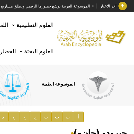
آخر الأخبار
الموسوعة العربية توسّع حضورها الرقمي وتطلق مشاريع معرف
فوز الأستاذ الدكتور وليد محمد السراقبي بجائزة كتارا ل
العلوم التطبيقية
اللغ
جائزة مجمع الملك سلمان العالمي للغة العربية 2025
الأستاذ إياد خالد الطباع مدير عام لهيئة الموسوعة العربية
العلوم البحتة
الحضارة
السيد محمد ياسين صالح وزيرا للثقافة
صدور المجلد الثامن من موسوعة الآثار في سورية
توصيات مجلس الإدارة
الموسوعة الطبية
صدور المجلد السابع من موسوعة الآثار في سورية
صدور المجلد الثامن عشر من الموسوعة الطبية
إعلان..
أ
ب
ت
ث
ج
ح
خ
د
دار الفكر الموزع الحصري لمنشورات هيئة الموسوعة العرب
جيرودو (جان-)