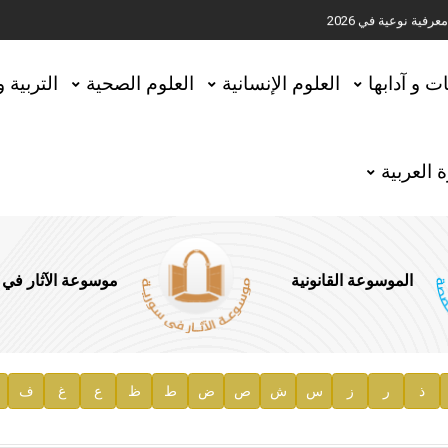
ية نوعية في 2026
تحقيق المخطوطات في العاصمة القطرية الدوحة
ات و آدابها
العلوم الإنسانية
العلوم الصحية
التربية 
 العربية
الموسوعة القانونية
موسوعة الآثار في
ذ
ر
ز
س
ش
ص
ض
ط
ظ
ع
غ
ف
ية