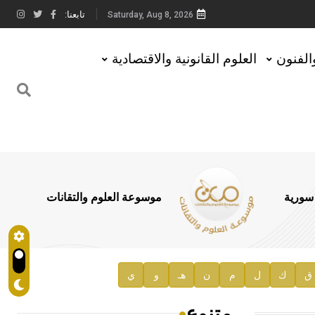
تابعنا:
Saturday, Aug 8, 2026
والفنون
العلوم القانونية والاقتصادية
 سورية
موسوعة العلوم والتقانات
ق
ك
ل
م
ن
هـ
و
ي
متنوع