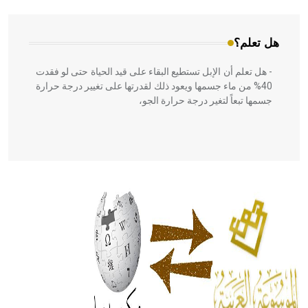
هل تعلم؟
- هل تعلم أن الإبل تستطيع البقاء على قيد الحياة حتى لو فقدت
40% من ماء جسمها ويعود ذلك لقدرتها على تغيير درجة حرارة
جسمها تبعاً لتغير درجة حرارة الجو،
- هل تعلم أن أبقراط كتب في الطب أربعة مؤلفات هي:
الحكم، الأدلة، تنظيم التغذية، ورسالته في جروح الرأس. ويعود
له الفضل بأنه حرر الطب من الدين والفلسفة.
- هل تعلم أن المرجان إفراز حيواني يتكون في البحر ويتركب
من مادة كربونات الكلسيوم، وهو أحمر أو شديد الحمرة وهو
أجود أنواعه، ويمتاز بكبر الحجم ويسمى الش