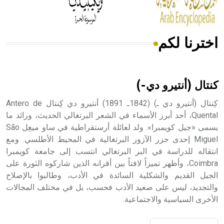
اخترنا لكم
هل تعلم أن الأبسيد كلمة فرنسية اللفظ تم اعتمادها مصطلحاً
أثرياً يستخدم في العمارة عموماً وفي العمارة الدينية الخاصة
بالكنائس خصوصاً، وفي الإنكليزية أب
كنتال (أنتيرو دي-)
كِنتال (أنتيرو دي ـ) (1842ـ 1891) أنتيرو دي كِنتال Antero de
Quental، أحد أبرز الأسماء في الشعر البرتغالي الحديث، ورائد ما
يسمى «جيل كويمبرا». ولد لعائلة أرستقراطية في ساو ميغِل São
- هل تعلم أن أبجر Abgar اسم معروف جيداً يعود إلى عدد من
الملوك الذين حكموا مدينة إديسا (الرها) من أبجر الأول وحتى
Miguel إحدى جزر الآزور البرتغالية في المحيط الأطلسي. ومع
التاسع، وهم ينتسبون إلى أسرة أوسروين
انتقاله للدراسة في البر البرتغالي انتسب إلى جامعة كويمبرا
Coimbra، وأظهر تميزاً لافتاً بين أقرانه الذين شاركوه الثورة على
الجيل القديم والشكلية السائدة في الأدب، وطالبوا بالإصلاح
والتجديد، ليس على صعيد الأدب فحسب، بل في مختلف المجالات
الأخرى السياسية والاجتماعية.
- هل تعلم أن الأبجدية الكنعانية تتألف من /22/ علامة كتابية
sign تكتب منفصلة غير متصلة، وتعتمد المبدأ الأكوروفوني،