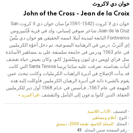
خوان دي لاكروث
هيئة الموسوعة العربية تطلق موسوعات جديدة في عام 2026
John of the Cross - Jean de la Croix
خوان دي لا كروث (1542-1591م) سان خوان دي لا كروث San
Juan de la Cruz شاعر صوفي إسباني، ولد في قرية فُنْتيبِروس
Fontiveros التابعة لمدينة آبيلا. اسمه الحقيقي هو خوان دي يبِّسْ
إي ألبَرِثْ. درس في الرهبانية اليسوعية، ثم دخل أخوّة الكرمليين
في عام 1563 ودرس في جامعة سلمنقة على يد مشاهير الأساتذة
مثل فراي لويس دي ليون ومِلتْشورْ كانو، وكان يعيش حياة تقشف
أنبأت بقداسته. تعرفت عليه سانتا تِرِسا Santa Teresa التي كانت
قد بدأت الإصلاح في أديرة الراهبات الكرمليات وكانت تبحث عمن
يقوم بالشيء ذاته في أديرة الرهبان الكرمليين فأوكلت إليه هذه
المهمة في عام 1567، فـأسس في عـام 1568 أول دير للكرمليين
الحفاة، الذين كانوا يدعون إلى التأمل والتقشف.
اقرأ المزيد »
- التصنيف :
الآداب اللاتينية
- النوع :
أعلام ومشاهير
- المجلد :
المجلد التاسع، طبعة 2004، دمشق
- رقم الصفحة ضمن المجلد :
43