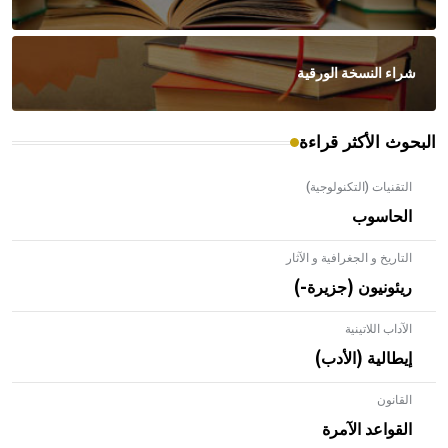
شراء النسخة الورقية
البحوث الأكثر قراءة
التقنيات (التكنولوجية)
الحاسوب
التاريخ و الجغرافية و الآثار
ريئونيون (جزيرة-)
الآداب اللاتينية
إيطالية (الأدب)
القانون
- هل تعلم أن الأبلق نوع من الفنون الهندسية التي ارتبطت
بالعمارة الإسلامية في بلاد الشام ومصر خاصة، حيث يحرص
القواعد الآمرة
المعمار على بناء مداميكه وخاصة في الواجهات