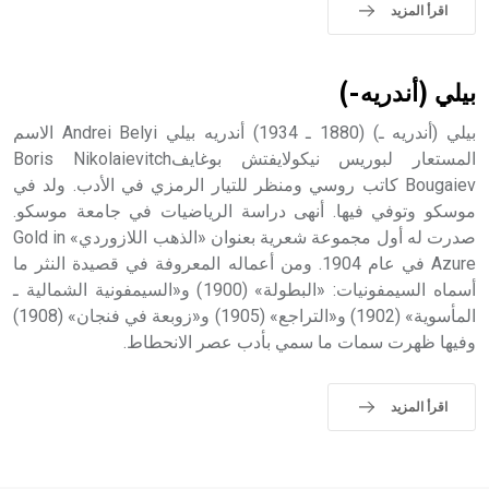
حيث تقتصر القيمة الصوتية للعلامة الك
اقرأ المزيد
بيلي (أندريه-)
بيلي (أندريه ـ) (1880 ـ 1934) أندريه بيلي Andrei Belyi الاسم
المستعار لبوريس نيكولايفتش بوغايفBoris Nikolaievitch
Bougaiev كاتب روسي ومنظر للتيار الرمزي في الأدب. ولد في
موسكو وتوفي فيها. أنهى دراسة الرياضيات في جامعة موسكو.
صدرت له أول مجموعة شعرية بعنوان «الذهب اللازوردي» Gold in
Azure في عام 1904. ومن أعماله المعروفة في قصيدة النثر ما
أسماه السيمفونيات: «البطولة» (1900) و«السيمفونية الشمالية ـ
المأسوية» (1902) و«التراجع» (1905) و«زوبعة في فنجان» (1908)
وفيها ظهرت سمات ما سمي بأدب عصر الانحطاط.
اقرأ المزيد