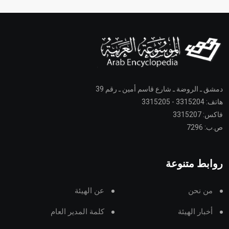
دمشق ـ الروضة ـ شارع قاسم أمين ـ رقم 39
هاتف: 3315204 - 3315205
فاكس: 3315207
ص.ب: 7296
روابط متنوعة
من نحن
عن الهيئة
أخبار الهيئة
كلمة المدير العام