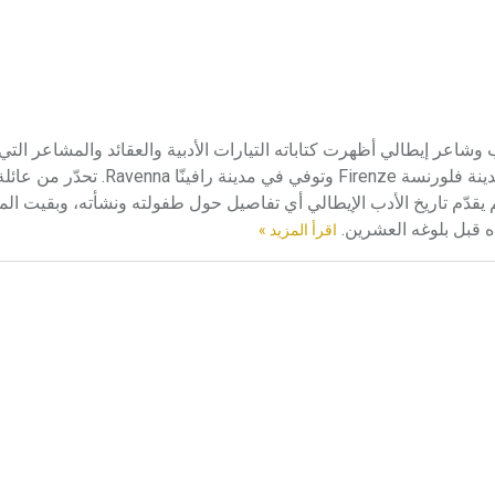
يغييري (1265-1321م) دانتي أليغييري Dante Alighieri كاتب وشاعر إيطالي أظهرت كتاباته التيارات الأدبية والعقائد والم
في منتصف القرن الثالث عشر وبداية القرن الرابع عشر. ولد في مدينة فلورنسة Firenze
م يقدّم تاريخ الأدب الإيطالي أي تفاصيل حول طفولته ونشأته، وبقيت الم
ه قبل بلوغه العشرين.
اقرأ المزيد »