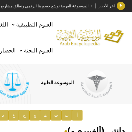
آخر الأخبار
الموسوعة العربية توسّع حضورها الرقمي وتطلق مشاريع معرف
فوز الأستاذ الدكتور وليد محمد السراقبي بجائزة كتارا ل
العلوم التطبيقية
اللغ
جائزة مجمع الملك سلمان العالمي للغة العربية 2025
الأستاذ إياد خالد الطباع مدير عام لهيئة الموسوعة العربية
العلوم البحتة
الحضارة
السيد محمد ياسين صالح وزيرا للثقافة
صدور المجلد الثامن من موسوعة الآثار في سورية
توصيات مجلس الإدارة
الموسوعة الطبية
صدور المجلد السابع من موسوعة الآثار في سورية
صدور المجلد الثامن عشر من الموسوعة الطبية
إعلان..
أ
ب
ت
ث
ج
ح
خ
د
دار الفكر الموزع الحصري لمنشورات هيئة الموسوعة العرب
دانتي (ألغييري-)