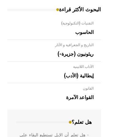
البحوث الأكثر قراءة
التقنيات (التكنولوجية)
الحاسوب
التاريخ و الجغرافية و الآثار
ريئونيون (جزيرة-)
الآداب اللاتينية
إيطالية (الأدب)
القانون
- هل تعلم أن الأبلق نوع من الفنون
الهندسية التي ارتبطت بالعمارة الإسلامية
القواعد الآمرة
في بلاد الشام ومصر خاصة، حيث يحرص
المعمار على بناء مداميكه وخاصة في
الواجهات
هل تعلم؟
- هل تعلم أن الإبل تستطيع البقاء على