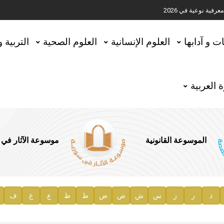
ية نوعية في 2026
تحقيق المخطوطات في العاصمة القطرية الدوحة
ات و آدابها
العلوم الإنسانية
العلوم الصحية
التربية 
 العربية
الموسوعة القانونية
موسوعة الآثار في
ذ
ر
ز
س
ش
ص
ض
ط
ظ
ع
غ
ف
ية