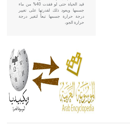
قيد الحياة حتى لو فقدت 40% من ماء
جسمها ويعود ذلك لقدرتها على تغيير
درجة حرارة جسمها تبعاً لتغير درجة
حرارة الجو،
- هل تعلم أن أبقراط كتب في الطب
أربعة مؤلفات هي: الحكم، الأدلة، تنظيم
التغذية، ورسالته في جروح الرأس.
ويعود له الفضل بأنه حرر الطب من
الدين والفلسفة.
- هل تعلم أن المرجان إفراز حيواني
يتكون في البحر ويتركب من مادة
كربونات الكلسيوم، وهو أحمر أو شديد
الحمرة وهو أجود أنواعه، ويمتاز بكبر
الحجم ويسمى الش
هل تعلم أن الأبسيد كلمة فرنسية اللفظ