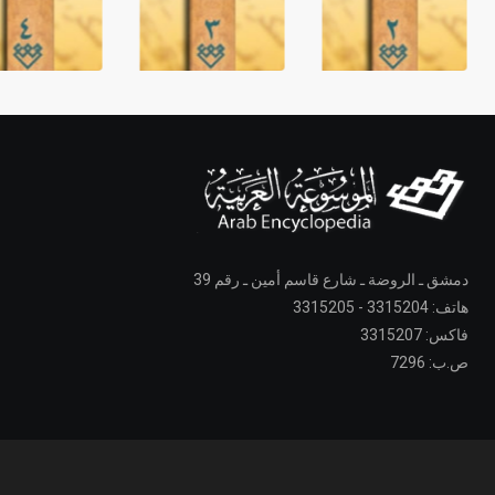
دمشق ـ الروضة ـ شارع قاسم أمين ـ رقم 39
هاتف: 3315204 - 3315205
فاكس: 3315207
ص.ب: 7296