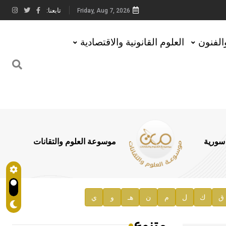
تابعنا:
Friday, Aug 7, 2026
والفنون
العلوم القانونية والاقتصادية
 سورية
موسوعة العلوم والتقانات
ق
ك
ل
م
ن
هـ
و
ي
متنوع