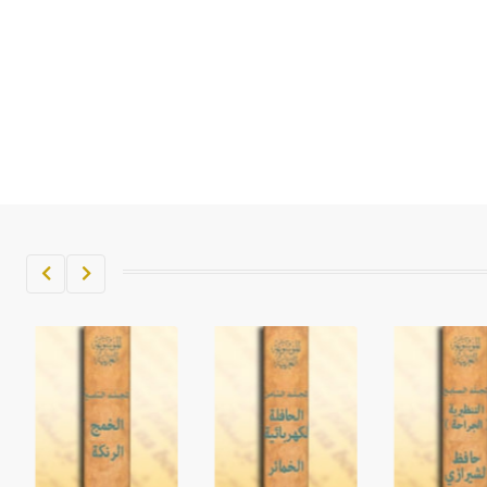
تم اعتمادها مصطلحاً أثرياً يستخدم في
العمارة عموماً وفي العمارة الدينية
الخاصة بالكنائس خصوصاً، وفي
الإنكليزية أب
- هل تعلم أن أبجر Abgar اسم معروف
جيداً يعود إلى عدد من الملوك الذين
حكموا مدينة إديسا (الرها) من أبجر الأول
وحتى التاسع، وهم ينتسبون إلى أسرة
أوسروين
- هل تعلم أن الأبجدية الكنعانية تتألف من
/22/ علامة كتابية sign تكتب منفصلة
غير متصلة، وتعتمد المبدأ الأكوروفوني،
حيث تقتصر القيمة الصوتية للعلامة الك