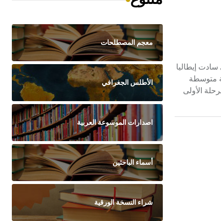
معجم المصطلحات
شاعر التي سادت إيطاليا
 وتوفي في مدينة رافينّا Ravenna. تحدّر من عائلة متوسطة
الأطلس الجغرافي
رحلة الأولى
اصدارات الموسوعة العربية
أسماء الباحثين
شراء النسخة الورقية