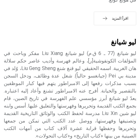
اقرأ المزيد
ليو شيانغ
ليو شيانغ (77 ـ 6 ق.م) ليو شيانغ Liu Xiang مفكر وباحث في
المؤلفات الكونفوشية[ر]، وعالم فهرسة وأديب عاصر حكم سلالة
هان الغربية. اسمه الحقيقي ليو قنغ شنغ Liu Geng Sheng، وُلد في
مدينة بي Pei (جيانغسو حالياً). شغل عدة وظائف، ودخل السجن
بسبب مذكرات رفعها إلى الامبراطور يتهم فيها كبار الموظفين
بالتقصير والخيانة. أفرج عنه الامبراطور تشنغ وأعاد إليه اعتباره.
يعدّ ليو شيانغ أبرز مؤسسي علم الفهرسة في تاريخ الصين، قام
بجمع الكتب القديمة وتحريرها وفهرستها والتعليق عليها. أسس وابنه
ليو شين Liu Xin مدرسة لحفظ الكتب والوثائق التاريخية القديمة
وتصنيفها وفهرستها، ووصل عدد الكتب التي تمكن من جمعها
وتحريرها وحفظها قرابة عشرة آلاف كتاب من أمهات الكتب
الصينية من بينها «كتاب التاريخ» و«كتاب التحولات».