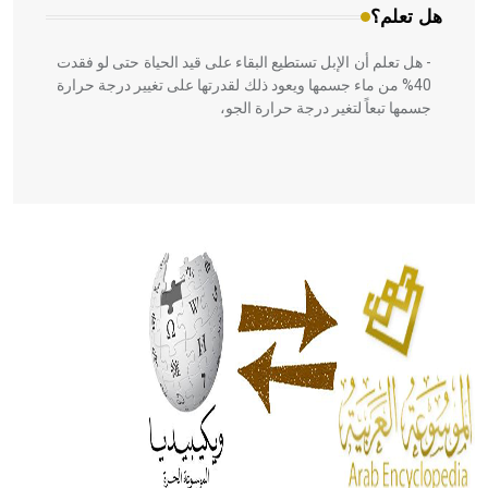
هل تعلم؟
- هل تعلم أن الإبل تستطيع البقاء على قيد الحياة حتى لو فقدت
40% من ماء جسمها ويعود ذلك لقدرتها على تغيير درجة حرارة
جسمها تبعاً لتغير درجة حرارة الجو،
- هل تعلم أن أبقراط كتب في الطب أربعة مؤلفات هي:
الحكم، الأدلة، تنظيم التغذية، ورسالته في جروح الرأس. ويعود
له الفضل بأنه حرر الطب من الدين والفلسفة.
- هل تعلم أن المرجان إفراز حيواني يتكون في البحر ويتركب
من مادة كربونات الكلسيوم، وهو أحمر أو شديد الحمرة وهو
أجود أنواعه، ويمتاز بكبر الحجم ويسمى الش