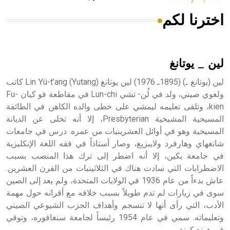
اخترنا لكم
هل تعلم أن الأبسيد كلمة فرنسية اللفظ تم اعتمادها مصطلحاً
أثرياً يستخدم في العمارة عموماً وفي العمارة الدينية الخاصة
بالكنائس خصوصاً، وفي الإنكليزية أب
لين _ يوتانغ
لين (يوتانغ ـ) (1895ـ 1976) لين يوتانغ Lin Yü-t’ang (Yutang) كاتب
ولغوي صيني، ولد في لُن- تشي Lun-chi في مقاطعة فو كيان Fu-
kien، وتلقى تعليمه ليمشي على خطى والده الكاهن في الطائفة
- هل تعلم أن أبجر Abgar اسم معروف جيداً يعود إلى عدد من
الملوك الذين حكموا مدينة إديسا (الرها) من أبجر الأول وحتى
المسيحية المشيخية Presbyterian، إلا أنه تخلى عن الديانة
التاسع، وهم ينتسبون إلى أسرة أوسروين
المسيحية وهو في أوائل العشرينيات من عمره. درس في جامعات
شانغهاي وهارفرد ولايبزيغ، وصار أستاذاً في فقه اللغة الإنكليزية
في جامعة بكين، إلا أنه اضطر إلى ترك هذا المنصب بسبب
الاضطرابات التي سادت هناك في الثلاثينيات من القرن العشرين.
عاش بدءاً من عام 1936 في الولايات المتحدة، ولم يعد إلى الصين
- هل تعلم أن الأبجدية الكنعانية تتألف من /22/ علامة كتابية
سوى في زيارات لم تدم طويلاً بسبب خلافه مع أقرانه حول مهمة
sign تكتب منفصلة غير متصلة، وتعتمد المبدأ الأكوروفوني،
الأدب، التي رأى أنها لا تنسجم وأهداف الحزب الشيوعي الصيني
حيث تقتصر القيمة الصوتية للعلامة الك
وتعليماته. سمي في عام 1954 رئيساً لجامعة سنغافوره، وتوفي
في هونغ كونغ.