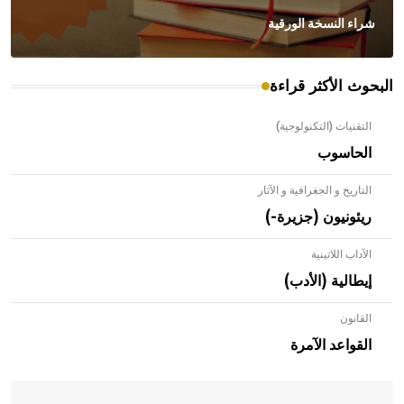
شراء النسخة الورقية
البحوث الأكثر قراءة
التقنيات (التكنولوجية)
الحاسوب
التاريخ و الجغرافية و الآثار
ريئونيون (جزيرة-)
الآداب اللاتينية
إيطالية (الأدب)
القانون
- هل تعلم أن الأبلق نوع من الفنون الهندسية التي ارتبطت
بالعمارة الإسلامية في بلاد الشام ومصر خاصة، حيث يحرص
القواعد الآمرة
المعمار على بناء مداميكه وخاصة في الواجهات