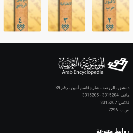
دمشق ـ الروضة ـ شارع قاسم أمين ـ رقم 39
هاتف: 3315204 - 3315205
فاكس: 3315207
ص.ب: 7296
روابط متنوعة