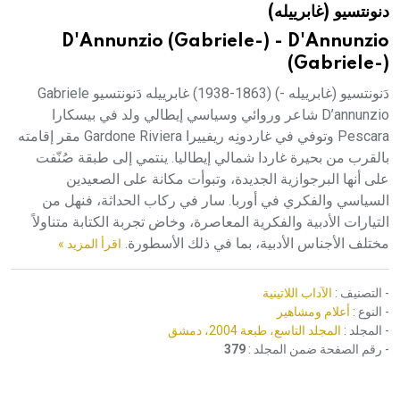
دنونتسيو (غابرييله)
هيئة الموسوعة العربية تطلق موسوعات جديدة في عام 2026
D'Annunzio (Gabriele-) - D'Annunzio
(Gabriele-)
دَنونتسيو (غابرييله -) (1863-1938) غابرييله دَنونتسيو Gabriele
D’annunzio شاعر وروائي وسياسي إيطالي ولد في بيسكارا
Pescara وتوفي في غاردونِه ريفييرا Gardone Riviera مقر إقامته
بالقرب من بحيرة غاردا شمالي إيطاليا. ينتمي إلى طبقة صُنّفت
على أنها البرجوازية الجديدة، وتبوأت مكانة على الصعيدين
السياسي والفكري في أوربا. سار في ركاب الحداثة، فنهل من
التيارات الأدبية والفكرية المعاصرة، وخاض تجربة الكتابة متناولاً
مختلف الأجناس الأدبية، بما في ذلك الأسطورة.
اقرأ المزيد »
- التصنيف :
الآداب اللاتينية
- النوع :
أعلام ومشاهير
- المجلد :
المجلد التاسع، طبعة 2004، دمشق
- رقم الصفحة ضمن المجلد :
379